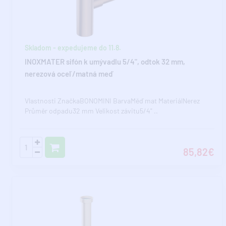
Skladom - expedujeme do 11.8.
INOXMATER sifón k umývadlu 5/4", odtok 32 mm,
nerezová oceľ/matná meď
Vlastnosti ZnačkaBONOMINI BarvaMěď mat MateriálNerez
Průměr odpadu32 mm Velikost závitu5/4" ..
85,82€