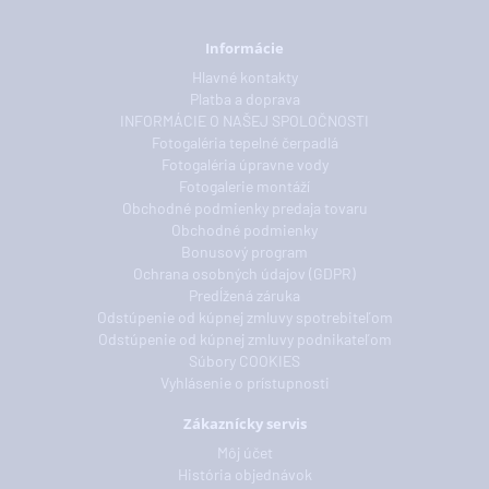
Informácie
Hlavné kontakty
Platba a doprava
INFORMÁCIE O NAŠEJ SPOLOČNOSTI
Fotogaléria tepelné čerpadlá
Fotogaléria úpravne vody
Fotogalerie montáží
Obchodné podmienky predaja tovaru
Obchodné podmienky
Bonusový program
Ochrana osobných údajov (GDPR)
Predĺžená záruka
Odstúpenie od kúpnej zmluvy spotrebiteľom
Odstúpenie od kúpnej zmluvy podnikateľom
Súbory COOKIES
Vyhlásenie o prístupnosti
Zákaznícky servis
Môj účet
História objednávok