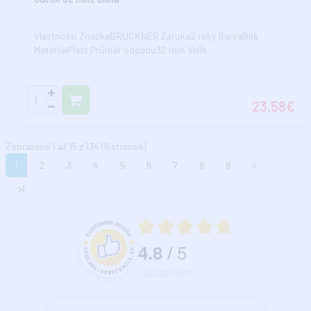
Vlastnosti ZnačkaBRUCKNER Záruka2 roky BarvaBílá
MateriálPlast Průměr odpadu32 mm Velik..
23,58€
Zobrazené 1 až 15 z 134 (9 stránok)
1
2
3
4
5
6
7
8
9
>
>|
Priemerné hodnotenie 4.8 z 5
5
4.8
/
Hodnotenie a recenzie zákazníkov
183
hodnotení