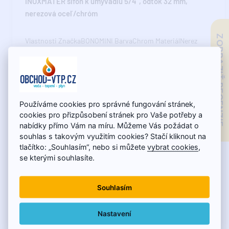
INOXMATER sifón k umývadlu 5/4", odtok 32 mm,
nerezová oceľ/chróm
ZOBRAZIŤ RECENZIE
Vlastnosti ZnačkaBONOMINI BarvaChrom MateriálNerez
Průměr odpadu32 mm Velikost závitu5/4" Hm..
40,85€
Používáme cookies pro správné fungování stránek,
cookies pro přizpůsobení stránek pro Vaše potřeby a
nabídky přímo Vám na míru. Můžeme Vás požádat o
souhlas s takovým využitím cookies? Stačí kliknout na
tlačítko: „Souhlasím“, nebo si můžete
vybrat cookies
,
se kterými souhlasíte.
Souhlasím
Nastavení