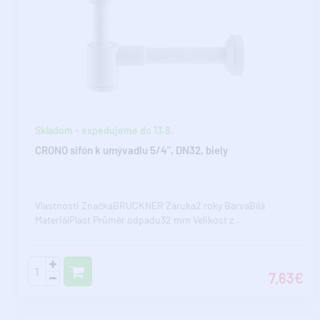
Skladom - expedujeme do 13.8.
CRONO sifón k umývadlu 5/4", DN32, biely
Vlastnosti ZnačkaBRUCKNER Záruka2 roky BarvaBílá
MateriálPlast Průměr odpadu32 mm Velikost z..
7,63€