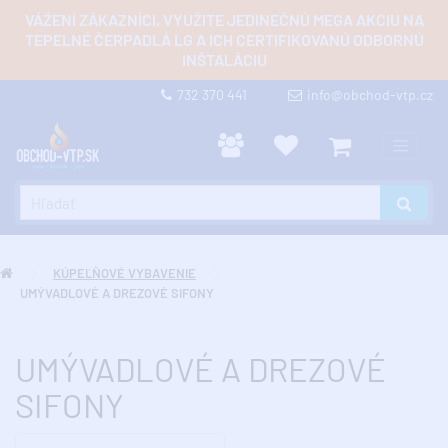
VÁŽENÍ ZÁKAZNÍCI, VYUŽITE JEDINEČNÚ MEGA AKCIU NA
TEPELNÉ ČERPADLÁ LG A ICH CERTIFIKOVANÚ ODBORNÚ
INŠTALÁCIU
732 370 441
info@obchod-vtp.cz
KÚPEĽŇOVÉ VYBAVENIE
UMÝVADLOVÉ A DREZOVÉ SIFONY
UMÝVADLOVÉ A DREZOVÉ
SIFONY