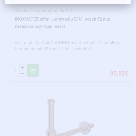
Skladom - expedujeme do 11.8.
INOXMATER sifón k umývadlu 5/4", odtok 32 mm,
nerezová oceľ/gun metal
Vlastnosti ZnačkaBONOMINI BarvaGun metal MateriálNerez
Průměr odpadu32 mm Velikost závitu5/4"..
85,82€