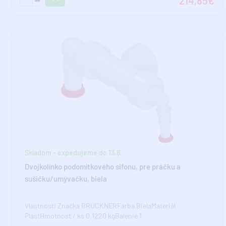
214,85€
Skladom - expedujeme do 13.8.
Dvojkolínko podomítkového sifonu, pre práčku a
sušičku/umývačku, biela
Vlastnosti Značka BRUCKNERFarba BielaMateriál
PlastHmotnosť / ks 0.1220 kgBalenie 1 ..