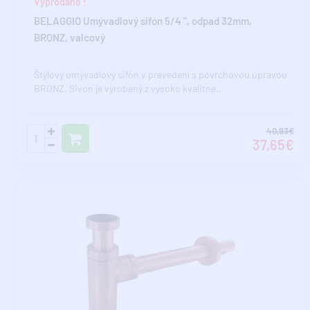
Vyprodáno !
BELAGGIO Umývadlový sifón 5/4 ", odpad 32mm,
BRONZ, valcový
Štýlový umývadlový sifón v prevedení s povrchovou úpravou
BRONZ. Sivon je vyrobený z vysoko kvalitne..
40,93€
37,65€