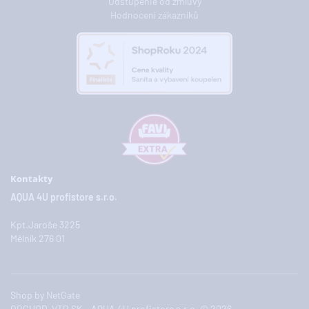
Odstúpenie od zmluvy
Hodnocení zákazníků
Kontakty
AQUA 4U profistore s.r.o.
Kpt.Jaroše 3225
Mělník 276 01
Shop by
NetGate
OBCHOD-VTP.SK - AQUA 4U profistore s.r.o. © 2026