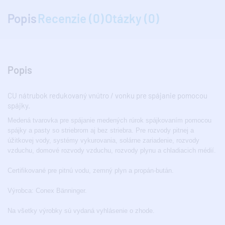
Popis
Recenzie (0)
Otázky (0)
Popis
CU nátrubok redukovaný vnútro / vonku pre spájanie pomocou
spájky.
Medená tvarovka pre spájanie medených rúrok spájkovaním pomocou
spájky a pasty so striebrom aj bez striebra. Pre rozvody pitnej a
úžitkovej vody, systémy vykurovania, solárne zariadenie, rozvody
vzduchu, domové rozvody vzduchu, rozvody plynu a chladiacich médií.
Certifikované pre pitnú vodu, zemný plyn a propán-bután.
Výrobca: Conex Bänninger.
Na všetky výrobky sú vydaná vyhlásenie o zhode.