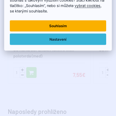
tlačítko: „Souhlasím“, nebo si můžete
vybrat cookies
,
se kterými souhlasíte.
Souhlasím
Nastavení
CU Rúrka SUPERSAN 15mm x 1mm -
CU KOLEN
polotvrdá (meď)
7,55€
Naposledy prohlíženo