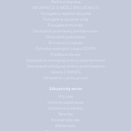
Platba a doprava
INFORMÁCIE O NAŠEJ SPOLOČNOSTI
Fotogaléria tepelné čerpadlá
Fotogaléria úpravne vody
Fotogalerie montáží
Obchodné podmienky predaja tovaru
Obchodné podmienky
Bonusový program
Ochrana osobných údajov (GDPR)
Predĺžená záruka
Odstúpenie od kúpnej zmluvy spotrebiteľom
Odstúpenie od kúpnej zmluvy podnikateľom
Súbory COOKIES
Vyhlásenie o prístupnosti
Zákaznícky servis
Môj účet
História objednávok
Obľúbené produkty
Novinky
Kontaktujte nás
Reklamácie