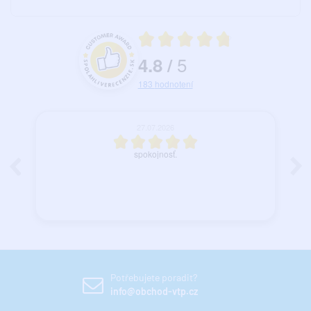
Priemerné hodnotenie 4.8 z 5
5
4.8
/
Hodnotenie a recenzie zákazníkov
183
hodnotení
27.07.2026
spokojnosť.
Potřebujete poradit?
info@obchod-vtp.cz