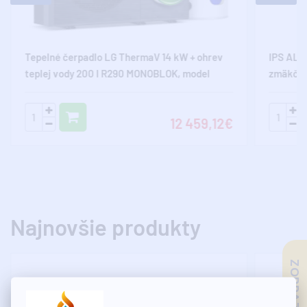
Tepelné čerpadlo LG ThermaV 14 kW + ohrev
IPS ALK
teplej vody 200 l R290 MONOBLOK, model
zmäkčov
HM143HF.UB60 s montážou na kľúč
12 459,12€
Najnovšie produkty