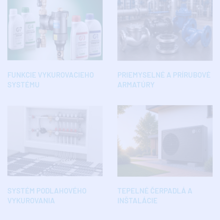
FUNKCIE VYKUROVACIEHO
PRIEMYSELNÉ A PRÍRUBOVÉ
SYSTÉMU
ARMATÚRY
SYSTÉM PODLAHOVÉHO
TEPELNÉ ČERPADLÁ A
VYKUROVANIA
INŠTALÁCIE