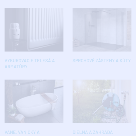
VYKUROVACIE TELESÁ A
SPRCHOVÉ ZÁSTENY A KÚTY
ARMATÚRY
VANE, VANIČKY A
DIELŇA A ZÁHRADA