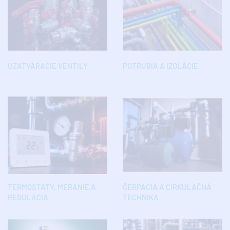
UZATVÁRACIE VENTILY
POTRUBIA A IZOLÁCIE
TERMOSTATY, MERANIE A
ČERPACIA A CIRKULAČNÁ
REGULÁCIA
TECHNIKA