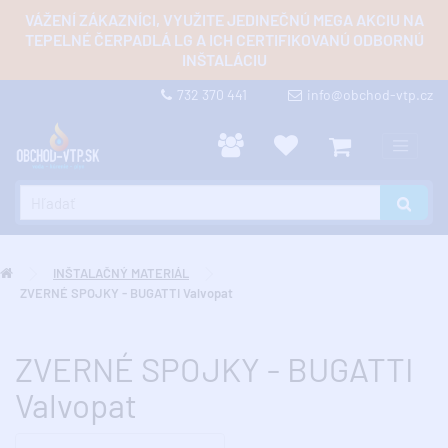
VÁŽENÍ ZÁKAZNÍCI, VYUŽITE JEDINEČNÚ MEGA AKCIU NA
TEPELNÉ ČERPADLÁ LG A ICH CERTIFIKOVANÚ ODBORNÚ
INŠTALÁCIU
732 370 441
info@obchod-vtp.cz
INŠTALAČNÝ MATERIÁL
ZVERNÉ SPOJKY - BUGATTI Valvopat
ZVERNÉ SPOJKY - BUGATTI
Valvopat