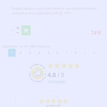
Bugatti spojky s vnútorným závitom • pre spájanie rúrok zo
všetkých druhov polyetylénu (PEHD, PEM..
7,81€
Zobrazené 1 až 15 z 108 (8 stránok)
1
2
3
4
5
6
7
8
>
>|
Priemerné hodnotenie 4.8 z 5
5
4.8
/
Hodnotenie a recenzie zákazníkov
183
hodnotení
27.07.2026
spokojnosť.