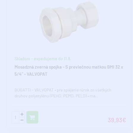
Skladom - expedujeme do 11.8.
Mosadzná zverná spojka - S prevlečnou matkou BMI 32 x
5/4" - VALVOPAT
BUGATTI - VALVOPAT • pre spájanie rúrok zo všetkých
druhov polyetylénu (PEHD, PEMD, PELD) • ma..
39,93€