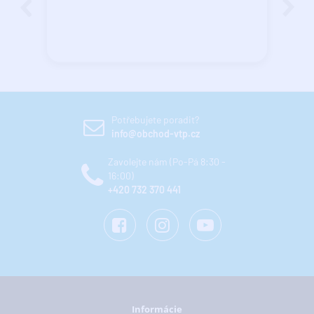
Potřebujete poradit?
info@obchod-vtp.cz
Zavolejte nám (Po-Pá 8:30 -
16:00)
+420 732 370 441
Informácie