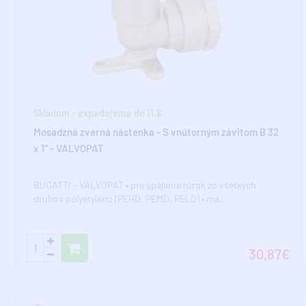
Skladom - expedujeme do 11.8.
Mosadzná zverná nástenka - S vnútorným závitom B 32
x 1" - VALVOPAT
BUGATTI - VALVOPAT • pre spájanie rúrok zo všetkých
druhov polyetylénu (PEHD, PEMD, PELD) • ma..
30,87€