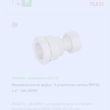
70,63€
Skladom - expedujeme do 11.8.
Mosadzná zverná spojka - S prevlečnou matkou BMI 50
x 2" - VALVOPAT
BUGATTI - VALVOPAT • pre spájanie rúrok zo všetkých
druhov polyetylénu (PEHD, PEMD, PELD) • ma..