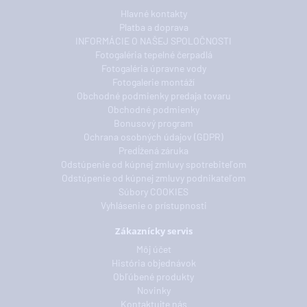
Hlavné kontakty
Platba a doprava
INFORMÁCIE O NAŠEJ SPOLOČNOSTI
Fotogaléria tepelné čerpadlá
Fotogaléria úpravne vody
Fotogalerie montáží
Obchodné podmienky predaja tovaru
Obchodné podmienky
Bonusový program
Ochrana osobných údajov (GDPR)
Predĺžená záruka
Odstúpenie od kúpnej zmluvy spotrebiteľom
Odstúpenie od kúpnej zmluvy podnikateľom
Súbory COOKIES
Vyhlásenie o prístupnosti
Zákaznícky servis
Môj účet
História objednávok
Obľúbené produkty
Novinky
Kontaktujte nás