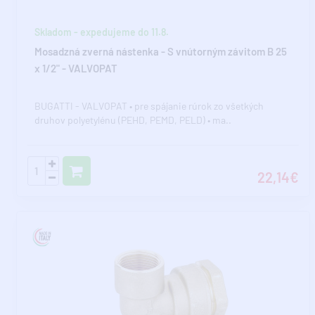
Skladom - expedujeme do 11.8.
Mosadzná zverná nástenka - S vnútorným závitom B 25
x 1/2" - VALVOPAT
BUGATTI - VALVOPAT • pre spájanie rúrok zo všetkých
druhov polyetylénu (PEHD, PEMD, PELD) • ma..
22,14€