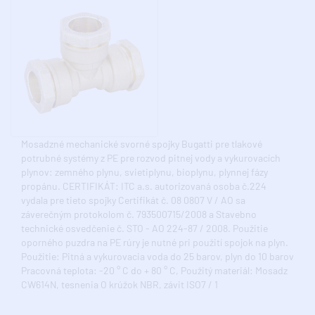
Mosadzné mechanické svorné spojky Bugatti pre tlakové
potrubné systémy z PE pre rozvod pitnej vody a vykurovacích
plynov: zemného plynu, svietiplynu, bioplynu, plynnej fázy
propánu. CERTIFIKÁT: ITC a.s. autorizovaná osoba č.224
vydala pre tieto spojky Certifikát č. 08 0807 V / AO sa
záverečným protokolom č. 793500715/2008 a Stavebno
technické osvedčenie č. STO - AO 224-87 / 2008. Použitie
oporného puzdra na PE rúry je nutné pri použití spojok na plyn.
Použitie: Pitná a vykurovacia voda do 25 barov, plyn do 10 barov
Pracovná teplota: -20 ° C do + 80 ° C, Použitý materiál: Mosadz
CW614N, tesnenia O krúžok NBR, závit ISO7 / 1