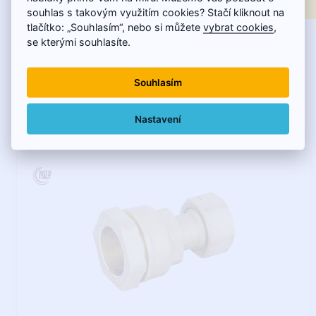
1" - VALVOPAT
souhlas s takovým využitím cookies? Stačí kliknout na
tlačítko: „Souhlasím“, nebo si můžete
vybrat cookies
,
se kterými souhlasíte.
BUGATTI - VALVOPAT • pre spájanie rúrok zo všetkých
druhov polyetylénu (PEHD, PEMD, PELD) • ma..
Souhlasím
26,23€
Nastavení