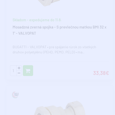
Skladom - expedujeme do 11.8.
Mosadzná zverná spojka - S prevlečnou matkou BMI 32 x
1" - VALVOPAT
BUGATTI - VALVOPAT • pre spájanie rúrok zo všetkých
druhov polyetylénu (PEHD, PEMD, PELD) • ma..
33,38€