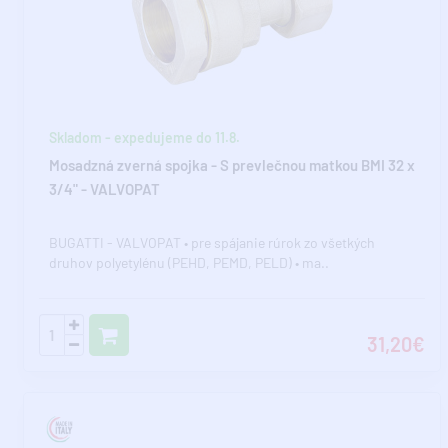
Skladom - expedujeme do 11.8.
Mosadzná zverná spojka - S prevlečnou matkou BMI 32 x
3/4" - VALVOPAT
BUGATTI - VALVOPAT • pre spájanie rúrok zo všetkých
druhov polyetylénu (PEHD, PEMD, PELD) • ma..
31,20€