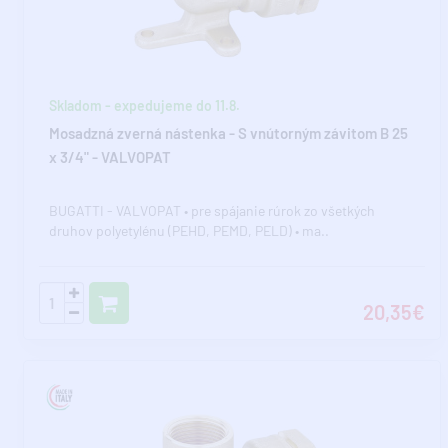
Skladom - expedujeme do 11.8.
Mosadzná zverná nástenka - S vnútorným závitom B 25
x 3/4" - VALVOPAT
BUGATTI - VALVOPAT • pre spájanie rúrok zo všetkých
druhov polyetylénu (PEHD, PEMD, PELD) • ma..
20,35€