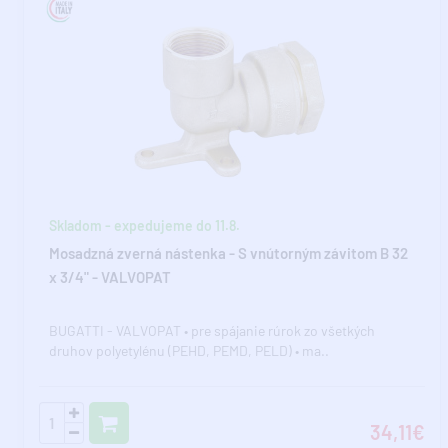
Skladom - expedujeme do 11.8.
Mosadzná zverná nástenka - S vnútorným závitom B 32
x 3/4" - VALVOPAT
BUGATTI - VALVOPAT • pre spájanie rúrok zo všetkých
druhov polyetylénu (PEHD, PEMD, PELD) • ma..
34,11€