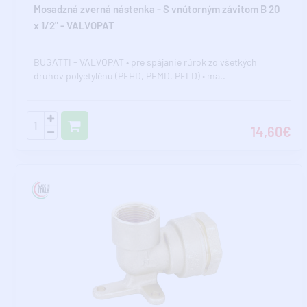
Mosadzná zverná nástenka - S vnútorným závitom B 20
x 1/2" - VALVOPAT
BUGATTI - VALVOPAT • pre spájanie rúrok zo všetkých
druhov polyetylénu (PEHD, PEMD, PELD) • ma..
14,60€