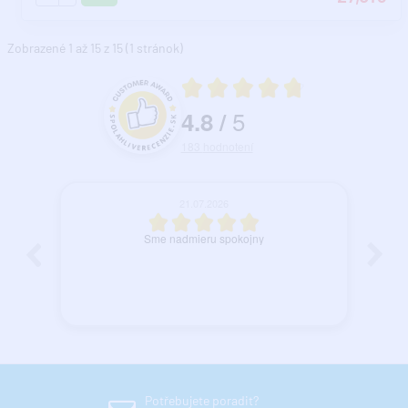
Zobrazené 1 až 15 z 15 (1 stránok)
Priemerné hodnotenie 4.8 z 5
5
4.8
/
Hodnotenie a recenzie zákazníkov
183
hodnotení
21.07.2026
e moje
Sme nadmieru spokojny
Potřebujete poradit?