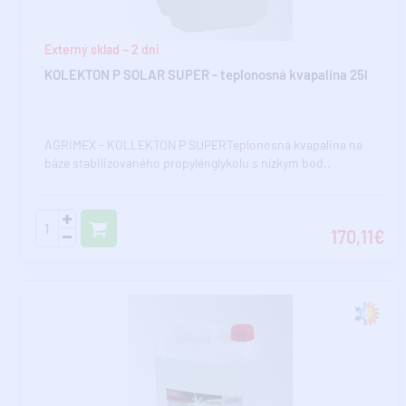
Externý sklad ~ 2 dni
KOLEKTON P SOLAR SUPER - teplonosná kvapalina 25l
AGRIMEX - KOLLEKTON P SUPERTeplonosná kvapalina na
báze stabilizovaného propylénglykolu s nízkym bod..
170,11€