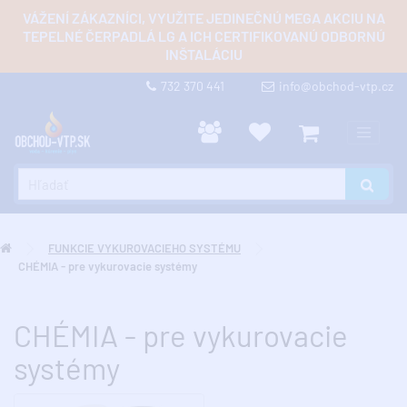
VÁŽENÍ ZÁKAZNÍCI, VYUŽITE JEDINEČNÚ MEGA AKCIU NA
TEPELNÉ ČERPADLÁ LG A ICH CERTIFIKOVANÚ ODBORNÚ
INŠTALÁCIU
732 370 441
info@obchod-vtp.cz
FUNKCIE VYKUROVACIEHO SYSTÉMU
CHÉMIA - pre vykurovacie systémy
CHÉMIA - pre vykurovacie
systémy