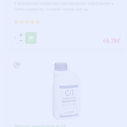
V existujúcich inštaláciách odstraňuje kal, vodný kameň a
všetky usadeniny. V nových inštaláciách sa..
45,78€
Skladom - expedujeme do 7.8.