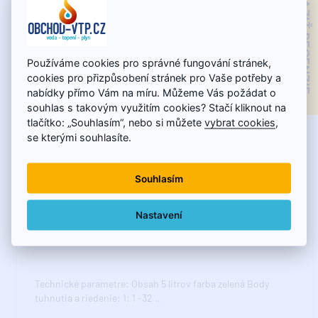
ZOBRAZIŤ RECENZIE
Používáme cookies pro správné fungování stránek,
cookies pro přizpůsobení stránek pro Vaše potřeby a
nabídky přímo Vám na míru. Můžeme Vás požádat o
souhlas s takovým využitím cookies? Stačí kliknout na
tlačítko: „Souhlasím“, nebo si můžete
vybrat cookies
,
se kterými souhlasíte.
Souhlasím
Skladom - expedujeme do 10.8.
Nastavení
TERMOFROST P nemrznúca zmes 5l, zelená
Technické parametre: Obsah 5 litrov farba zelená Body
tuhnutia a riedenie: 1: 1 -32 ..