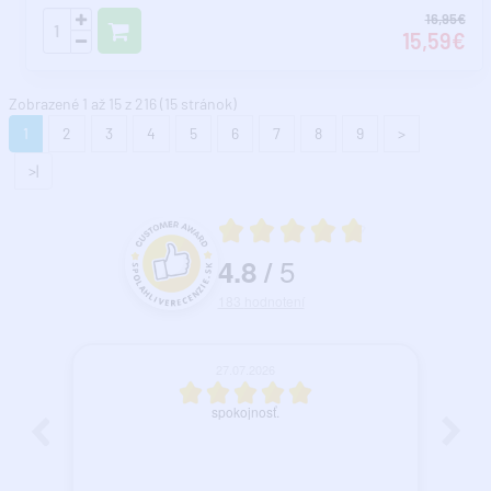
16,95€
15,59€
Zobrazené 1 až 15 z 216 (15 stránok)
1
2
3
4
5
6
7
8
9
>
>|
Priemerné hodnotenie 4.8 z 5
5
4.8
/
Hodnotenie a recenzie zákazníkov
183
hodnotení
27.07.2026
spokojnosť.