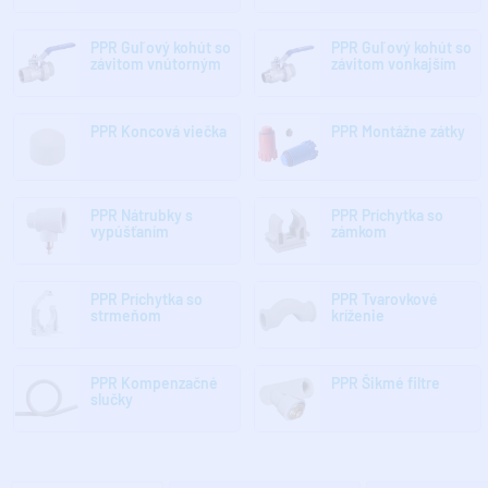
PPR Guľový kohút so
PPR Guľový kohút so
závitom vnútorným
závitom vonkajším
PPR Koncová viečka
PPR Montážne zátky
PPR Nátrubky s
PPR Príchytka so
vypúšťaním
zámkom
PPR Príchytka so
PPR Tvarovkové
strmeňom
kríženie
PPR Kompenzačné
PPR Šikmé filtre
slučky