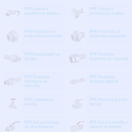
PPR Kolená s
PPR T-kusy s
prevlečnou matkou
prevlečnou matkou
PPR Prechody so
PPR Prechody so
šróbením vnútorným
šróbením vonkajším
PPR Rozoberateľná
PPR Šróbenie
spojka
vnútorné do tvarovky
PPR Šróbenie
PPR Montážny
vonkajšie do
komplet batérie
tvarovky
PPR Uzatváracie
PPR Plastové guľové
ventily
kohúty
PPR Guľové kohúty
PPR Guľové ventily s
so skrutkovaním
varným šróbením