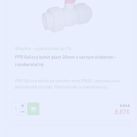
Skladom - expedujeme do 7.8.
PPR Guľový kohút plast 20mm s varným šróbením -
rozoberateľný
PPR Guľový kohút so skrutkovaním PN20. Jednoduchá a
jednoduchá montáž. Plastové telo a uzatváracie g..
9,64€
8,87€