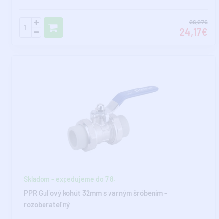
26,27€
24,17€
Skladom - expedujeme do 7.8.
PPR Guľový kohút 32mm s varným šróbením -
rozoberateľný