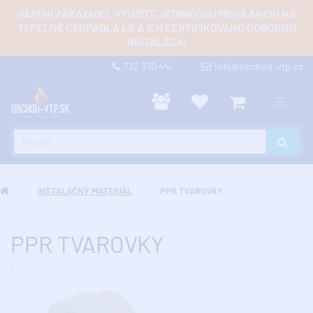
VÁŽENÍ ZÁKAZNÍCI, VYUŽITE JEDINEČNÚ MEGA AKCIU NA
TEPELNÉ ČERPADLÁ LG A ICH CERTIFIKOVANÚ ODBORNÚ
INŠTALÁCIU
732 370 441
info@obchod-vtp.cz
INŠTALAČNÝ MATERIÁL
PPR TVAROVKY
PPR TVAROVKY