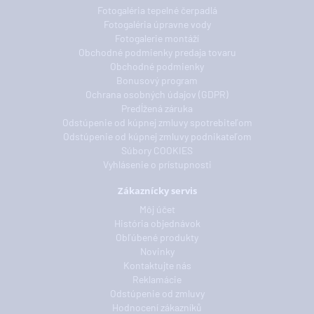
Fotogaléria tepelné čerpadlá
Fotogaléria úpravne vody
Fotogalerie montáží
Obchodné podmienky predaja tovaru
Obchodné podmienky
Bonusový program
Ochrana osobných údajov (GDPR)
Predĺžená záruka
Odstúpenie od kúpnej zmluvy spotrebiteľom
Odstúpenie od kúpnej zmluvy podnikateľom
Súbory COOKIES
Vyhlásenie o prístupnosti
Zákaznícky servis
Môj účet
História objednávok
Obľúbené produkty
Novinky
Kontaktujte nás
Reklamácie
Odstúpenie od zmluvy
Hodnocení zákazníků