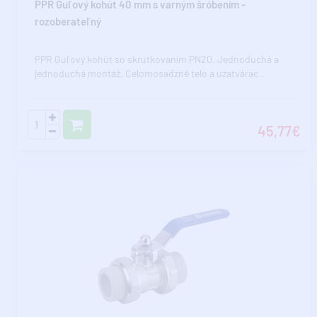
PPR Guľový kohút 40 mm s varným šróbením -
rozoberateľný
PPR Guľový kohút so skrutkovaním PN20. Jednoduchá a
jednoduchá montáž. Celomosadzné telo a uzatvárac..
45,77€