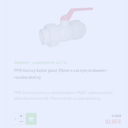
Skladom - expedujeme do 7.8.
PPR Guľový kohút plast 25mm s varným šróbením -
rozoberateľný
PPR Guľový kohút so skrutkovaním PN20. Jednoduchá a
jednoduchá montáž. Plastové telo a uzatváracie g..
11,90€
10,95€