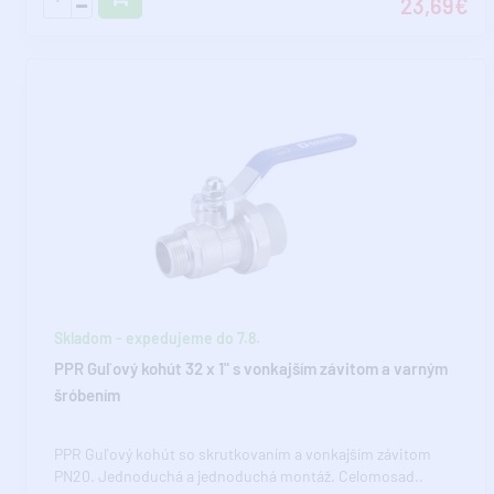
23,69€
Skladom - expedujeme do 7.8.
PPR Guľový kohút 32 x 1" s vonkajším závitom a varným
šróbením
PPR Guľový kohút so skrutkovaním a vonkajším závitom
PN20. Jednoduchá a jednoduchá montáž. Celomosad..