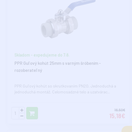
Skladom - expedujeme do 7.8.
PPR Guľový kohút 25mm s varným šróbením -
rozoberateľný
PPR Guľový kohút so skrutkovaním PN20. Jednoduchá a
jednoduchá montáž. Celomosadzné telo a uzatvárac..
16,50€
15,18€