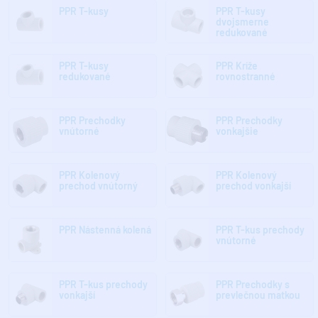
PPR T-kusy
PPR T-kusy
dvojsmerne
redukované
PPR T-kusy
PPR Kríže
redukované
rovnostranné
PPR Prechodky
PPR Prechodky
vnútorné
vonkajšie
PPR Kolenový
PPR Kolenový
prechod vnútorný
prechod vonkajší
PPR Nástenná kolená
PPR T-kus prechody
vnútorné
PPR T-kus prechody
PPR Prechodky s
vonkajší
prevlečnou matkou