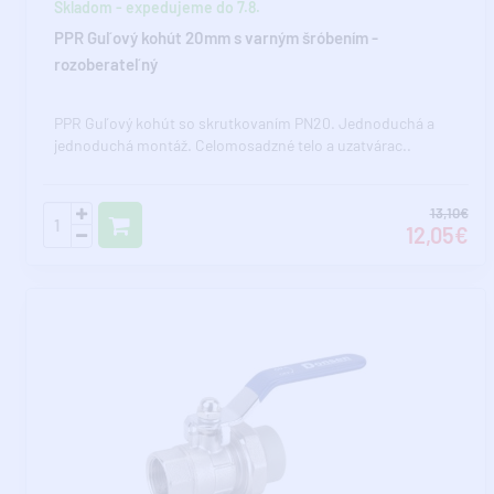
Skladom - expedujeme do 7.8.
PPR Guľový kohút 20mm s varným šróbením -
rozoberateľný
PPR Guľový kohút so skrutkovaním PN20. Jednoduchá a
jednoduchá montáž. Celomosadzné telo a uzatvárac..
13,10€
12,05€