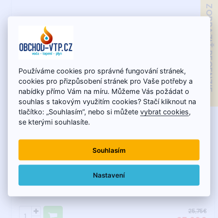
ZOBRAZIŤ RECENZIE
Používáme cookies pro správné fungování stránek,
cookies pro přizpůsobení stránek pro Vaše potřeby a
nabídky přímo Vám na míru. Můžeme Vás požádat o
souhlas s takovým využitím cookies? Stačí kliknout na
tlačítko: „Souhlasím“, nebo si můžete
vybrat cookies
,
Skladom - expedujeme do 7.8.
se kterými souhlasíte.
PPR Guľový kohút 32 x 1" s vnútorným závitom a varným
šróbením
Souhlasím
PPR Guľový kohút so skrutkovaním a vnútorným závitom
Nastavení
PN20. Jednoduchá a jednoduchá montáž. Celomosad..
25,75€