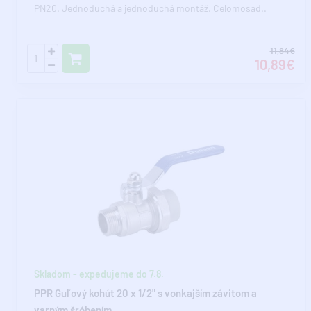
PN20. Jednoduchá a jednoduchá montáž. Celomosad..
11,84€
10,89€
Skladom - expedujeme do 7.8.
PPR Guľový kohút 20 x 1/2" s vonkajším závitom a
varným šróbením