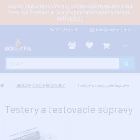
VÁŽENÍ ZÁKAZNÍCI, VYUŽITE JEDINEČNÚ MEGA AKCIU NA
TEPELNÉ ČERPADLÁ LG A ICH CERTIFIKOVANÚ ODBORNÚ
INŠTALÁCIU
732 370 441
info@obchod-vtp.cz
ÚPRAVA A FILTRÁCIA VODY
Testery a testovacie súpravy
Testery a testovacie súpravy