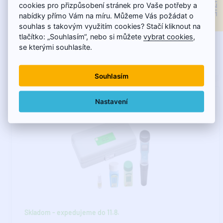
cookies pro přizpůsobení stránek pro Vaše potřeby a
AVS 100 - Súprava na meranie koncentrácie
nabídky přímo Vám na míru. Můžeme Vás požádat o
inhibítorovSúprava na testovanie inhibítorov (séria Q100) ..
souhlas s takovým využitím cookies? Stačí kliknout na
tlačítko: „Souhlasím“, nebo si můžete
vybrat cookies
,
se kterými souhlasíte.
134,75€
Souhlasím
Nastavení
Skladom - expedujeme do 11.8.