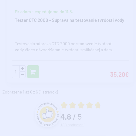
Skladom - expedujeme do 11.8.
Tester CTC 2000 - Súprava na testovanie tvrdosti vody
Testovacia súprava CTC 2000 na stanovenie tvrdosti
vody.Video návod:Meranie tvrdosti zmäkčenej a dem..
35,20€
Zobrazené 1 až 6 z 6 (1 stránok)
Priemerné hodnotenie 4.8 z 5
5
4.8
/
Hodnotenie a recenzie zákazníkov
183
hodnotení