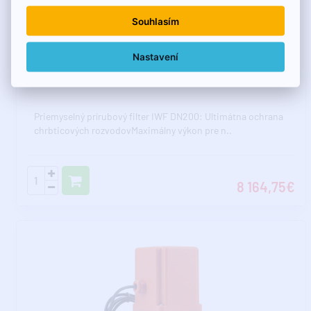
Souhlasím
U dodávateľa, dodanie na dotaz!
Nastavení
Přírubový průmyslový filtr DN200 s vypouštěcím
ventilem 1/2"
Priemyselný prírubový filter IWF DN200: Ultimátna ochrana
chrbticových rozvodovMaximálny výkon pre n..
8 164,75€