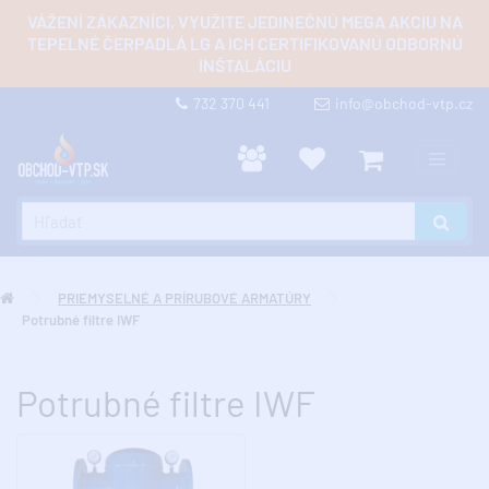
VÁŽENÍ ZÁKAZNÍCI, VYUŽITE JEDINEČNÚ MEGA AKCIU NA
TEPELNÉ ČERPADLÁ LG A ICH CERTIFIKOVANÚ ODBORNÚ
INŠTALÁCIU
732 370 441
info@obchod-vtp.cz
PRIEMYSELNÉ A PRÍRUBOVÉ ARMATÚRY
Potrubné filtre IWF
Potrubné filtre IWF