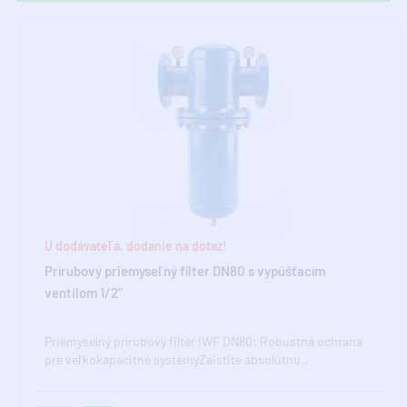
U dodávateľa, dodanie na dotaz!
Prírubový priemyseľný filter DN80 s vypúšťacím
ventilom 1/2"
Priemyselný prírubový filter IWF DN80: Robustná ochrana
pre veľkokapacitné systémyZaistite absolútnu..