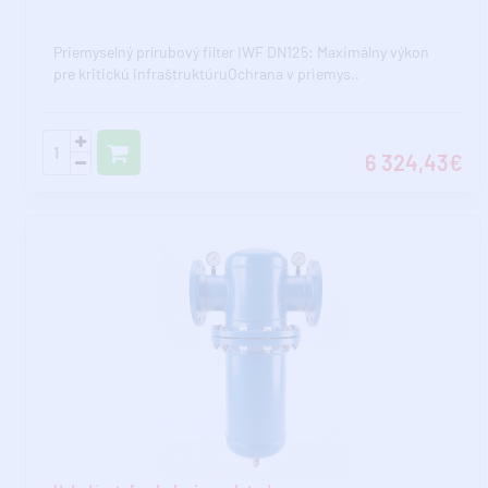
Priemyselný prírubový filter IWF DN125: Maximálny výkon
pre kritickú infraštruktúruOchrana v priemys..
6 324,43€