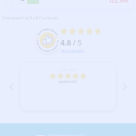
122,14€
Zobrazené 1 až 8 z 8 (1 stránok)
Priemerné hodnotenie 4.8 z 5
5
4.8
/
Hodnotenie a recenzie zákazníkov
183
hodnotení
27.07.2026
spokojnosť.
Potřebujete poradit?