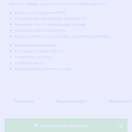
servisné náklady a predlžuje životnosť celého systému.
prírubovým pripojením PN16,
integrovaným odkalovacím ventilom 1/2",
filtračným sitom z nehrdzavejúcej ocele,
robustným liatinovým telom,
vysokou odolnosťou voči tlaku aj náročnej prevádzke.
priemyselné prevádzky,
kotolne a výmenné stanice,
vodárenské systémy,
chladiace okruhy,
technologické a hlavné rozvody.
Predvolené
Nejpredávanějšie
Nejlacnejšie
Rozšířený filtr produktů