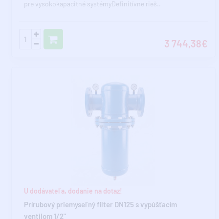
pre vysokokapacitné systémyDefinitívne rieš..
3 744,38€
U dodávateľa, dodanie na dotaz!
Prírubový priemyseľný filter DN125 s vypúšťacím
ventilom 1/2"