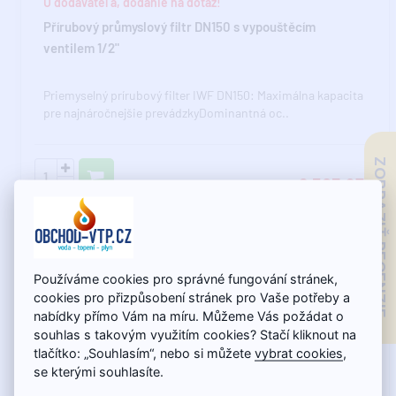
U dodávateľa, dodanie na dotaz!
Přírubový průmyslový filtr DN150 s vypouštěcím
ventilem 1/2"
Priemyselný prírubový filter IWF DN150: Maximálna kapacita
pre najnáročnejšie prevádzkyDominantná oc..
ZOBRAZIŤ RECENZIE
6 503,97€
Používáme cookies pro správné fungování stránek,
cookies pro přizpůsobení stránek pro Vaše potřeby a
nabídky přímo Vám na míru. Můžeme Vás požádat o
souhlas s takovým využitím cookies? Stačí kliknout na
tlačítko: „Souhlasím“, nebo si můžete
vybrat cookies
,
se kterými souhlasíte.