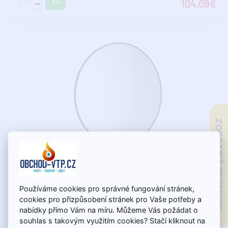
104,09€
ZOBRAZIŤ RECENZIE
Skladom - expedujeme do 10.8.
AROWANA okrúhle zrkadlo v ráme ø 90cm, čierna mat
Používáme cookies pro správné fungování stránek,
cookies pro přizpůsobení stránek pro Vaše potřeby a
nabídky přímo Vám na míru. Můžeme Vás požádat o
V jednoduchosti je krása. Zrkadlá zaujmú hliníkovým rámom
souhlas s takovým využitím cookies? Stačí kliknout na
vo farebnom prevedení chróm, čierna mat a ..