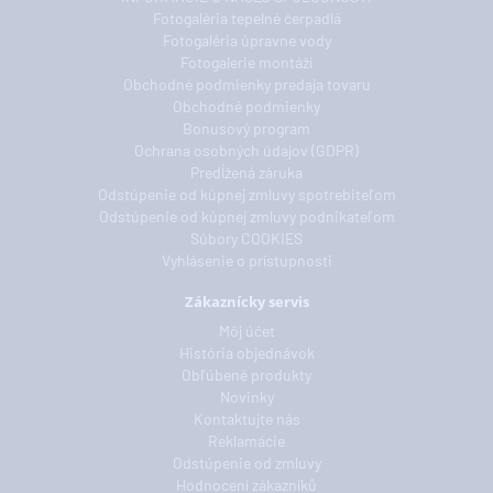
Fotogaléria tepelné čerpadlá
Fotogaléria úpravne vody
Fotogalerie montáží
Obchodné podmienky predaja tovaru
Obchodné podmienky
Bonusový program
Ochrana osobných údajov (GDPR)
Predĺžená záruka
Odstúpenie od kúpnej zmluvy spotrebiteľom
Odstúpenie od kúpnej zmluvy podnikateľom
Súbory COOKIES
Vyhlásenie o prístupnosti
Zákaznícky servis
Môj účet
História objednávok
Obľúbené produkty
Novinky
Kontaktujte nás
Reklamácie
Odstúpenie od zmluvy
Hodnocení zákazníků