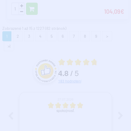
104,09€
Zobrazené 1 až 15 z 1227 (82 stránok)
1
2
3
4
5
6
7
8
9
>
>|
Priemerné hodnotenie 4.8 z 5
5
4.8
/
Hodnotenie a recenzie zákazníkov
183
hodnotení
27.07.2026
spokojnosť.