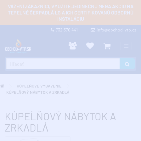
VÁŽENÍ ZÁKAZNÍCI, VYUŽITE JEDINEČNÚ MEGA AKCIU NA
TEPELNÉ ČERPADLÁ LG A ICH CERTIFIKOVANÚ ODBORNÚ
INŠTALÁCIU
732 370 441
info@obchod-vtp.cz
KÚPEĽŇOVÉ VYBAVENIE
KÚPEĹŇOVÝ NÁBYTOK A ZRKADLÁ
KÚPEĹŇOVÝ NÁBYTOK A
ZRKADLÁ