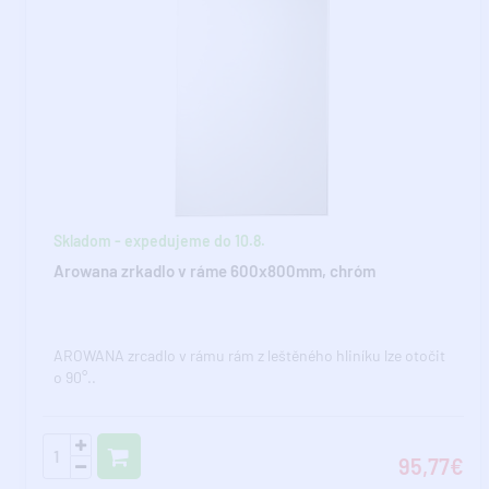
Skladom - expedujeme do 10.8.
Arowana zrkadlo v ráme 600x800mm, chróm
AROWANA zrcadlo v rámu rám z leštěného hliníku lze otočit
o 90°..
95,77€