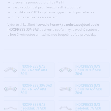
Lisovanie pomocou profilov V a M
Vysoká odolnosť proti korózii a dlhá životnosť
Certifikácia VÚPS a splnenie hygienických požiadaviek
5-ročná záruka na celý systém
Vyberte si kvalitné
lisovacie tvarovky z nehrdzavejúcej ocele
INOXPRESS 304 GAS
a vytvorte spoľahlivý rozvodný systém s
dlhou životnosťou a maximálnou bezpečnosťou prevádzky.
INOXPRESS GAS
INOXPRESS GAS
Oblúk I/A 90° AISI
Oblúk I/I 90° AISI
304L
304L
INOXPRESS 304 GAS
INOXPRESS GAS
Oblúk I/I 45° AISI
Oblúk I/A 45° AISI
304L
304L
INOXPRESS GAS
INOXPRESS GAS
nadoblúk I/I AISI
nadobúk I/A AISI