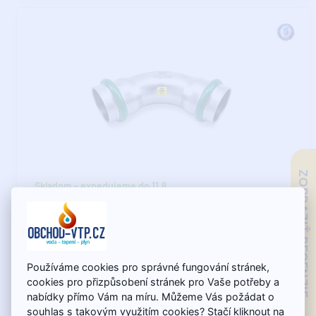
ZOBRAZIŤ RECENZIE
Skladom - expedujeme do 11.8.
INOXPRESS GAS Oblúk I/I 45° 15mm
Lisované tvarovky z nehrdzavejúcej ocele H-LINE
Používáme cookies pro správné fungování stránek,
INOXPRESS 304 GASLisované tvarovky z nehrdzavejúcej ..
cookies pro přizpůsobení stránek pro Vaše potřeby a
nabídky přímo Vám na míru. Můžeme Vás požádat o
souhlas s takovým využitím cookies? Stačí kliknout na