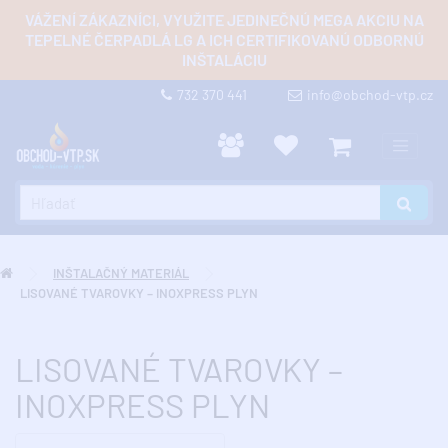
VÁŽENÍ ZÁKAZNÍCI, VYUŽITE JEDINEČNÚ MEGA AKCIU NA
TEPELNÉ ČERPADLÁ LG A ICH CERTIFIKOVANÚ ODBORNÚ
INŠTALÁCIU
732 370 441
info@obchod-vtp.cz
INŠTALAČNÝ MATERIÁL
LISOVANÉ TVAROVKY – INOXPRESS PLYN
LISOVANÉ TVAROVKY –
INOXPRESS PLYN