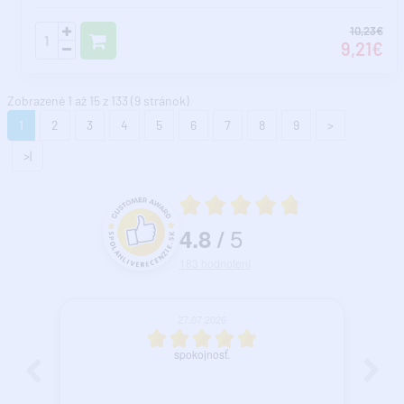
10,23€
9,21€
Zobrazené 1 až 15 z 133 (9 stránok)
1
2
3
4
5
6
7
8
9
>
>|
Priemerné hodnotenie 4.8 z 5
5
4.8
/
Hodnotenie a recenzie zákazníkov
183
hodnotení
27.07.2026
spokojnosť.