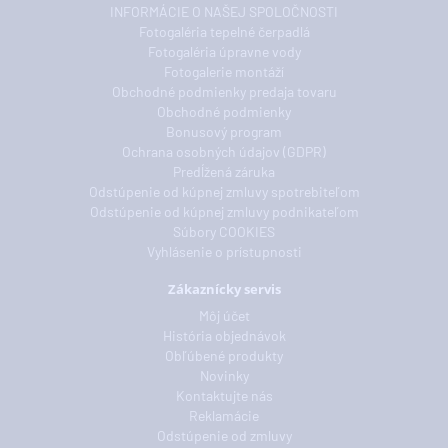
INFORMÁCIE O NAŠEJ SPOLOČNOSTI
Fotogaléria tepelné čerpadlá
Fotogaléria úpravne vody
Fotogalerie montáží
Obchodné podmienky predaja tovaru
Obchodné podmienky
Bonusový program
Ochrana osobných údajov (GDPR)
Predĺžená záruka
Odstúpenie od kúpnej zmluvy spotrebiteľom
Odstúpenie od kúpnej zmluvy podnikateľom
Súbory COOKIES
Vyhlásenie o prístupnosti
Zákaznícky servis
Môj účet
História objednávok
Obľúbené produkty
Novinky
Kontaktujte nás
Reklamácie
Odstúpenie od zmluvy