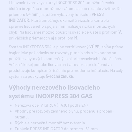
Lisovacie tvarovky a rúrky INOXPRESS 304 umožňujú rýchlu,
čistú a bezpečnú montáž bez zvárania alebo rezania závitov. Do
priemeru
54 mm
je systém vybavený funkciou
PRESS
INDICATOR
, ktorá umožňuje okamžitú vizuálnu kontrolu
správne lisovaného spoja a minimalizuje riziko montážnych
chýb. Na lisovanie možno použiť lisovacie čeľuste s profilom
V
,
pri väčších priemeroch aj s profilom
M
.
Systém INOXPRESS 304 je plne certifikovaný
VÚPS
, spĺňa prísne
hygienické požiadavky na rozvody pitnej vody a je vhodný na
použitie v bytových, komerčných aj priemyselných inštaláciách.
Vďaka širokej ponuke lisovacích tvaroviek a príslušenstva
predstavuje komplexné riešenie pre moderné inštalácie. Na celý
systém sa poskytuje
5-ročná záruka
.
Výhody nerezového lisovacieho
systému INOXPRESS 304 GAS
Nerezová oceľ AISI 304 (1.4301 podľa EN)
Vhodný pre rozvody zemného plynu, propánu a propán-
butánu.
Rýchla a bezpečná montáž bez zvárania
Funkcia PRESS INDICATOR do rozmeru 54 mm