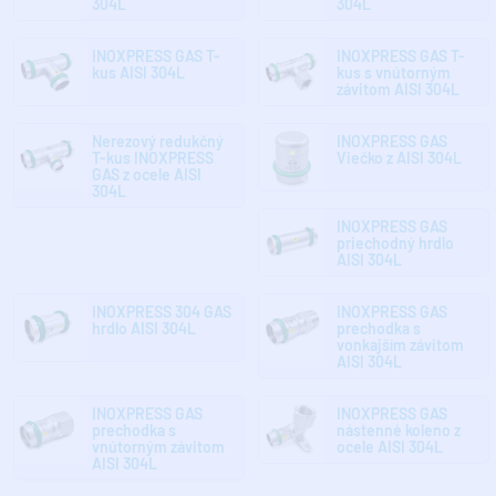
304L
304L
INOXPRESS GAS T-
INOXPRESS GAS T-
kus AISI 304L
kus s vnútorným
závitom AISI 304L
Nerezový redukčný
INOXPRESS GAS
T-kus INOXPRESS
Viečko z AISI 304L
GAS z ocele AISI
304L
INOXPRESS GAS
priechodný hrdlo
AISI 304L
INOXPRESS 304 GAS
INOXPRESS GAS
hrdlo AISI 304L
prechodka s
vonkajším závitom
AISI 304L
INOXPRESS GAS
INOXPRESS GAS
prechodka s
nástenné koleno z
vnútorným závitom
ocele AISI 304L
AISI 304L