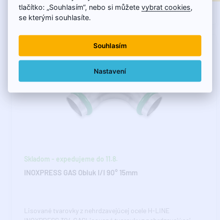
5,53€
tlačítko: „Souhlasím“, nebo si můžete
vybrat cookies
,
4,98€
se kterými souhlasíte.
Souhlasím
Nastavení
Skladom - expedujeme do 11.8.
INOXPRESS GAS Obluk I/I 90° 15mm
Lisované tvarovky z nehrdzavejúcej ocele H-LINE