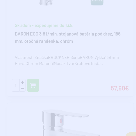
Skladom - expedujeme do 13.8.
BARON ECO 3,8 l/min, stojanová batéria pod drez, 186
mm, otočná ramienka, chróm
Vlastnosti ZnačkaBRUCKNER SérieBARON Výška139 mm
BarvaChrom MateriálMosaz TvarKruhové Insta..
57,60€