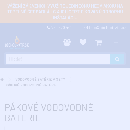
VÁŽENÍ ZÁKAZNÍCI, VYUŽITE JEDINEČNÚ MEGA AKCIU NA
TEPELNÉ ČERPADLÁ LG A ICH CERTIFIKOVANÚ ODBORNÚ
INŠTALÁCIU
732 370 441
info@obchod-vtp.cz
VODOVODNÉ BATÉRIE A SETY
PÁKOVÉ VODOVODNÉ BATÉRIE
PÁKOVÉ VODOVODNÉ
BATÉRIE