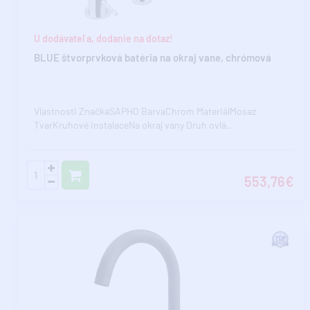
U dodávateľa, dodanie na dotaz!
BLUE štvorprvková batéria na okraj vane, chrómová
Vlastnosti ZnačkaSAPHO BarvaChrom MateriálMosaz
TvarKruhové InstalaceNa okraj vany Druh ovlá..
553,76€