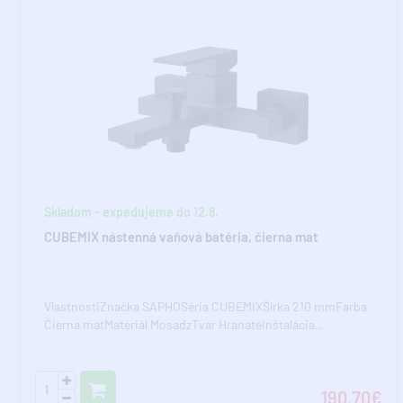
Skladom - expedujeme do 12.8.
CUBEMIX nástenná vaňová batéria, čierna mat
VlastnostiZnačka SAPHOSéria CUBEMIXŠírka 210 mmFarba
Čierna matMateriál MosadzTvar HranatéInštalácia..
190,70€