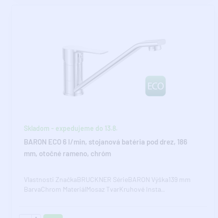
Skladom - expedujeme do 13.8.
BARON ECO 6 l/min, stojanová batéria pod drez, 186
mm, otočné rameno, chróm
Vlastnosti ZnačkaBRUCKNER SérieBARON Výška139 mm
BarvaChrom MateriálMosaz TvarKruhové Insta..