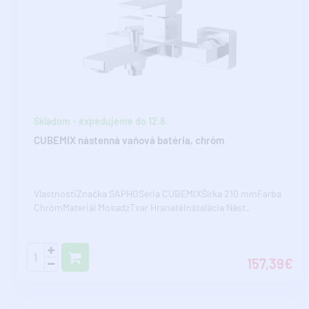
Skladom - expedujeme do 12.8.
CUBEMIX nástenná vaňová batéria, chróm
VlastnostiZnačka SAPHOSéria CUBEMIXŠírka 210 mmFarba
ChrómMateriál MosadzTvar HranatéInštalácia Nást..
157,39€