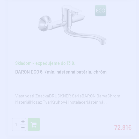
Skladom - expedujeme do 13.8.
BARON ECO 6 l/min, nástenná batéria, chróm
Vlastnosti ZnačkaBRUCKNER SérieBARON BarvaChrom
MateriálMosaz TvarKruhové InstalaceNástěnná ..
72,81€