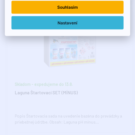
Souhlasím
Nastavení
Skladom - expedujeme do 13.8.
Laguna Štartovací SET (MÍNUS)
Popis Štartovacia sada na uvedenie bazéna do prevádzky a
priebežnej údržbe. Obsah: Laguna pH mínus,..