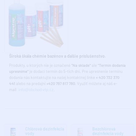
Široká škála chémie bazénov a ďalšie príslušenstvo.
Produkty, u ktorých nie je označené
"Na sklade"
ale
"Termín dodania
upresníme"
je dodací
termín do 5-tich dní. Pre upresnenie termínu
dodania nás kontaktujte na našej kontaktnej linke
+ 420 732 370
441
alebo na predajni
+420 797 817 780
. Využiť môžete aj náš e-
mail
info@obchod-vtp.cz
.
Chlórová dezinfekcia
Bezchlórová
vody
dezinfekcia vody