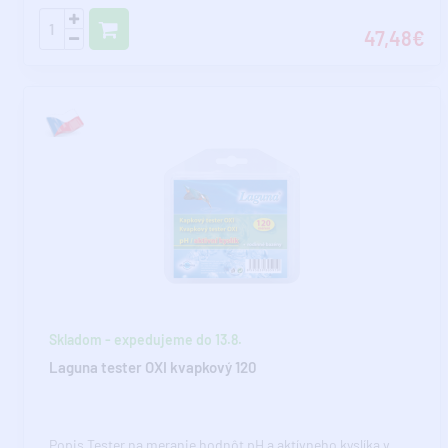
47,48€
Skladom - expedujeme do 13.8.
Laguna tester OXI kvapkový 120
Popis Tester na meranie hodnôt pH a aktívneho kyslíka v