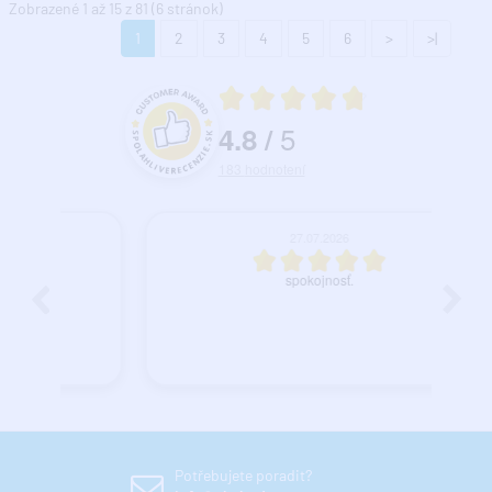
Zobrazené 1 až 15 z 81 (6 stránok)
1
2
3
4
5
6
>
>|
Priemerné hodnotenie 4.8 z 5
5
4.8
/
Hodnotenie a recenzie zákazníkov
183
hodnotení
27.07.2026
spokojnosť.
Potřebujete poradit?