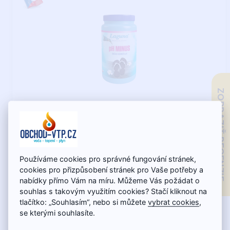
ZOBRAZIŤ RECENZIE
Skladom - expedujeme do 13.8.
Laguna pH minus 1,5 kg
Používáme cookies pro správné fungování stránek,
Parametre Dávkovanie: Na zníženie hodnoty pH o 0,2 = 15
cookies pro přizpůsobení stránek pro Vaše potřeby a
g/m³ vody Balenie: 1,5 kg Popis ..
nabídky přímo Vám na míru. Můžeme Vás požádat o
souhlas s takovým využitím cookies? Stačí kliknout na
tlačítko: „Souhlasím“, nebo si můžete
vybrat cookies
,
se kterými souhlasíte.
9,61€