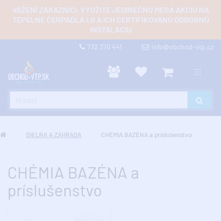
VÁŽENÍ ZÁKAZNÍCI, VYUŽITE JEDINEČNÚ MEGA AKCIU NA
TEPELNÉ ČERPADLÁ LG A ICH CERTIFIKOVANÚ ODBORNÚ
INŠTALÁCIU
732 370 441
info@obchod-vtp.cz
DIELŇA A ZÁHRADA
CHÉMIA BAZÉNA a príslušenstvo
CHÉMIA BAZÉNA a
príslušenstvo