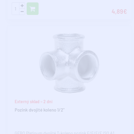
4,89€
Externý sklad ~ 2 dni
Pozink dvojité koleno 1/2"
GEBO Platinum dvojité T-koleno pozink F/F/F/F ISO A1..