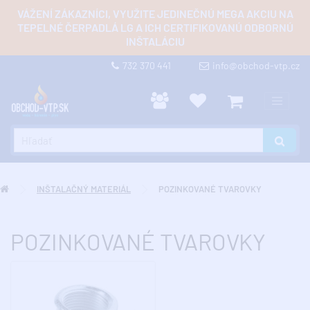
VÁŽENÍ ZÁKAZNÍCI, VYUŽITE JEDINEČNÚ MEGA AKCIU NA
TEPELNÉ ČERPADLÁ LG A ICH CERTIFIKOVANÚ ODBORNÚ
INŠTALÁCIU
732 370 441
info@obchod-vtp.cz
INŠTALAČNÝ MATERIÁL
POZINKOVANÉ TVAROVKY
POZINKOVANÉ TVAROVKY