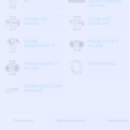
MF
JEDNOSTRANNÝM
ZÁVITOM
POZINK KRÍŽ
POZINK KRÍŽ
ZHODNÝ
REDUKČNÝ
POZINK
POZINK DVOJITÉ
ROZBOČOVAČ "Y"
KOLENO
POZINK DVOJITÉ T-
POZINK MATICA
KOLENO
POZINK PREDĹŽENIA
VONKAJŠÍ
Predvolené
Nejpredávanějšie
Nejlacnejšie