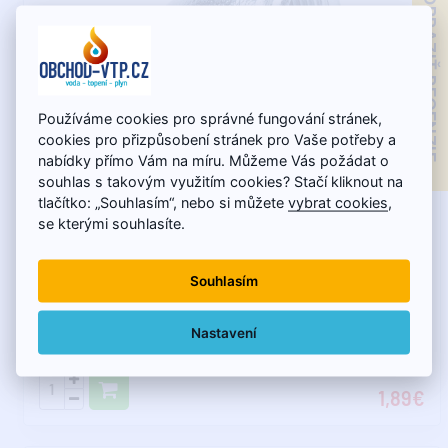
ZOBRAZIŤ RECENZIE
Používáme cookies pro správné fungování stránek,
cookies pro přizpůsobení stránek pro Vaše potřeby a
nabídky přímo Vám na míru. Můžeme Vás požádat o
souhlas s takovým využitím cookies? Stačí kliknout na
Skladom - expedujeme do 11.8.
tlačítko: „Souhlasím“, nebo si můžete
vybrat cookies
,
Pozink koleno 90° FF 1/4"
se kterými souhlasíte.
Souhlasím
GEBO Platinum 90° koleno pozink F/F ISO A1..
Nastavení
1,89€