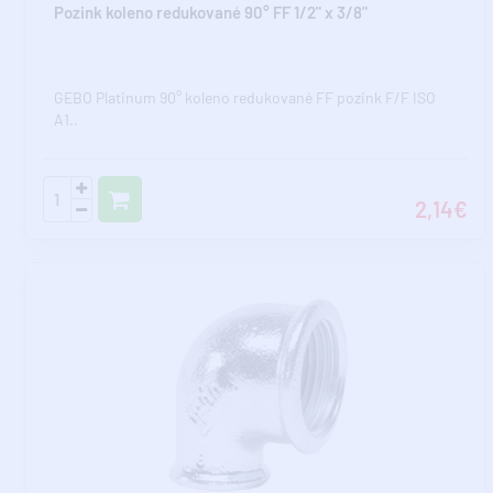
Pozink koleno redukované 90° FF 1/2" x 3/8"
GEBO Platinum 90° koleno redukované FF pozink F/F ISO
A1..
2,14€