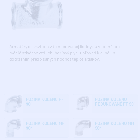
Armatúry so závitom z temperovanej liatiny sú vhodné pre
médiá stlačený vzduch, horľavý plyn, uhľovodík a iné - s
dodržaním predpísaných hodnôt teplôt a tlakov.
POZINK KOLENO FF
POZINK KOLENO
90°
REDUKOVANÉ FF 90°
POZINK KOLENO MF
POZINK KOLENO MM
90°
90°