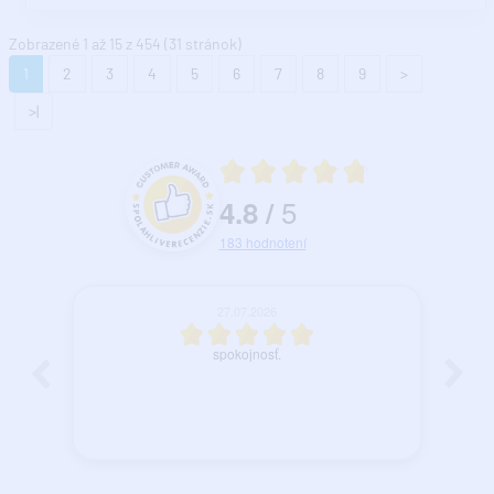
Zobrazené 1 až 15 z 454 (31 stránok)
1
2
3
4
5
6
7
8
9
>
>|
Priemerné hodnotenie 4.8 z 5
5
4.8
/
Hodnotenie a recenzie zákazníkov
183
hodnotení
25.07.2026
Ok...
Hr