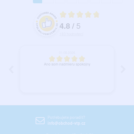
Priemerné hodnotenie 4.8 z 5
5
4.8
/
Hodnotenie a recenzie zákazníkov
183
hodnotení
27.07.2026
spokojnosť.
Potřebujete poradit?
info@obchod-vtp.cz