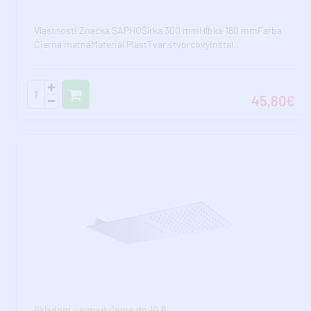
Vlastnosti Značka SAPHOŠírka 300 mmHĺbka 180 mmFarba
Čierna matnáMateriál PlastTvar štvorcovýInštal..
45,80€
Skladom - expedujeme do 10.8.