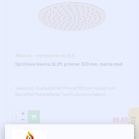
Skladom - expedujeme do 10.8.
Sprchová hlavica SLIM, priemer 300 mm, matná meď
Vlastnosti ZnačkaSAPHO Průměr300 mm Výška5 mm
BarvaMěď MateriálNerez TvarKruhové Instalace1..
89,93€