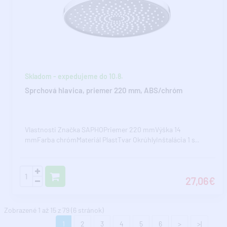
Skladom - expedujeme do 10.8.
Sprchová hlavica, priemer 220 mm, ABS/chróm
Vlastnosti Značka SAPHOPriemer 220 mmVýška 14
mmFarba chrómMateriál PlastTvar OkrúhlyInštalácia 1 s..
27,06€
Zobrazené 1 až 15 z 79 (6 stránok)
1
2
3
4
5
6
>
>|