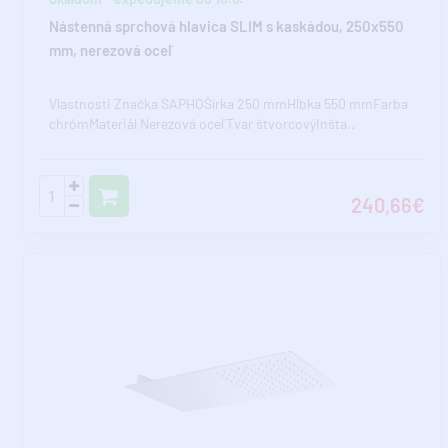
Nástenná sprchová hlavica SLIM s kaskádou, 250x550
mm, nerezová oceľ
Vlastnosti Značka SAPHOŠírka 250 mmHĺbka 550 mmFarba
chrómMateriál Nerezová oceľTvar štvorcovýInšta..
240,66€