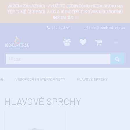
VÁŽENÍ ZÁKAZNÍCI, VYUŽITE JEDINEČNÚ MEGA AKCIU NA
TEPELNÉ ČERPADLÁ LG A ICH CERTIFIKOVANÚ ODBORNÚ
INŠTALÁCIU
732 370 441
info@obchod-vtp.cz
VODOVODNÉ BATÉRIE A SETY
HLAVOVÉ SPRCHY
HLAVOVÉ SPRCHY