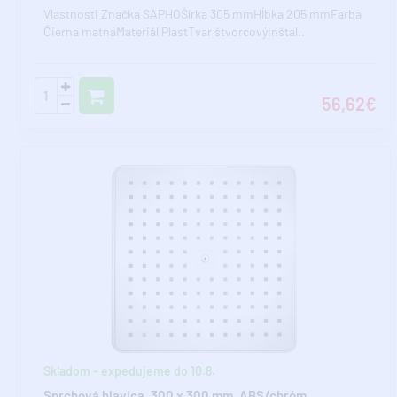
Vlastnosti Značka SAPHOŠírka 305 mmHĺbka 205 mmFarba
Čierna matnáMateriál PlastTvar štvorcovýInštal..
56,62€
Skladom - expedujeme do 10.8.
Sprchová hlavica, 300 x 300 mm, ABS/chróm