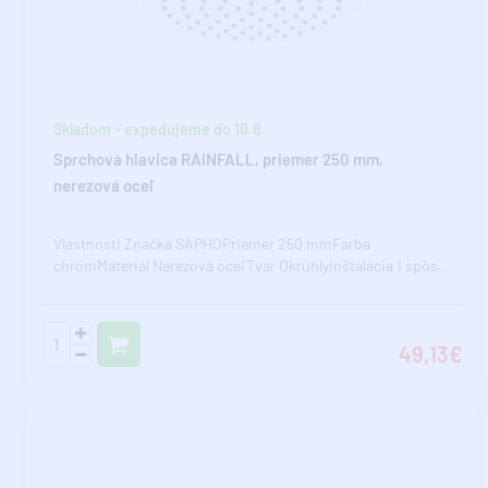
Skladom - expedujeme do 10.8.
Sprchová hlavica RAINFALL, priemer 250 mm,
nerezová oceľ
Vlastnosti Značka SAPHOPriemer 250 mmFarba
chrómMateriál Nerezová oceľTvar OkrúhlyInštalácia 1 spôs..
49,13€