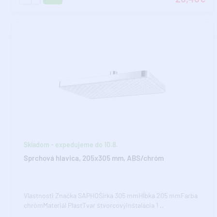
Skladom - expedujeme do 10.8.
Sprchová hlavica, 205x305 mm, ABS/chróm
Vlastnosti Značka SAPHOŠírka 305 mmHĺbka 205 mmFarba
chrómMateriál PlastTvar štvorcovýInštalácia 1 ..