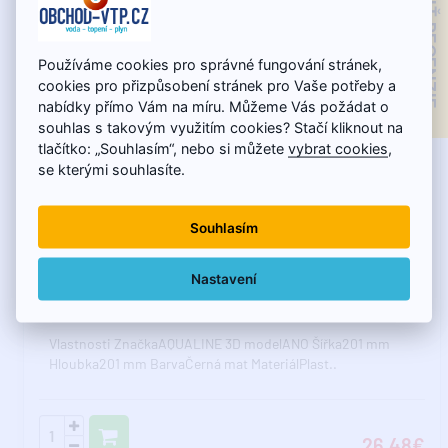
ZOBRAZIŤ RECENZIE
Používáme cookies pro správné fungování stránek,
cookies pro přizpůsobení stránek pro Vaše potřeby a
nabídky přímo Vám na míru. Můžeme Vás požádat o
souhlas s takovým využitím cookies? Stačí kliknout na
tlačítko: „Souhlasím“, nebo si můžete
vybrat cookies
,
se kterými souhlasíte.
Souhlasím
Skladom - expedujeme do 10.8.
Sprchová hlavica, 200 x 200 mm, ABS/matná čierna
Nastavení
Vlastnosti ZnačkaAQUALINE 3D modelANO Šířka201 mm
Hloubka201 mm BarvaČerná mat MateriálPlast..
26,48€