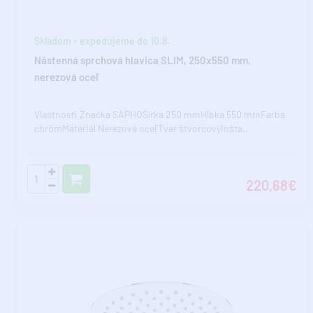
Skladom - expedujeme do 10.8.
Nástenná sprchová hlavica SLIM, 250x550 mm,
nerezová oceľ
Vlastnosti Značka SAPHOŠírka 250 mmHĺbka 550 mmFarba
chrómMateriál Nerezová oceľTvar štvorcovýInšta..
220,68€