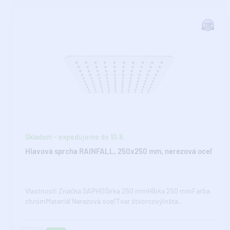
Skladom - expedujeme do 10.8.
Hlavová sprcha RAINFALL, 250x250 mm, nerezová oceľ
Vlastnosti Značka SAPHOŠírka 250 mmHĺbka 250 mmFarba
chrómMateriál Nerezová oceľTvar štvorcovýInšta..