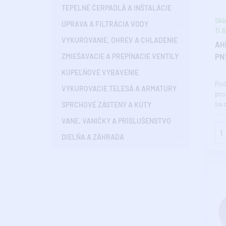
TEPELNÉ ČERPADLÁ A INŠTALÁCIE
Skl
ÚPRAVA A FILTRÁCIA VODY
11.8
VYKUROVANIE, OHREV A CHLADENIE
AHP
ZMIEŠAVACIE A PREPÍNACIE VENTILY
PN1
KÚPEĽŇOVÉ VYBAVENIE
Pod
VYKUROVACIE TELESÁ A ARMATÚRY
pro
sa 
SPRCHOVÉ ZÁSTENY A KÚTY
zac
VANE, VANIČKY A PRÍSLUŠENSTVO
mec
(pie
DIELŇA A ZÁHRADA