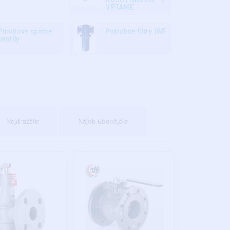
VŔTANIE
Prírubové spätné
Potrubné filtre IWF
ventily
Nejdražšie
Najoblúbenějšie