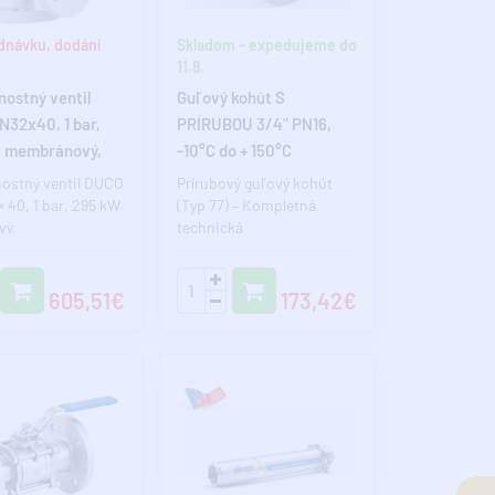
dnávku, dodání
Skladom - expedujeme do
11.8.
ostný ventil
Guľový kohút S
32x40, 1 bar,
PRÍRUBOU 3/4" PN16,
, membránový,
-10°C do + 150°C
vý, pre
ostný ventil DUCO
Prírubový guľový kohút
vanie
× 40, 1 bar, 295 kW
(Typ 77) – Kompletná
vý,
technická
nový)Základné
špecifikáciaPrírubový
ristiky..
guľový kohút (typ 77) pr..
605,51€
173,42€