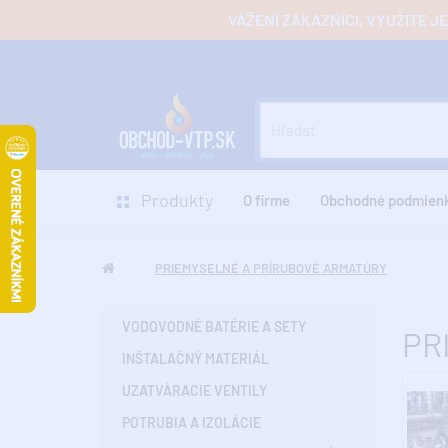
VÁŽENÍ ZÁKAZNÍCI, VYUŽITE 
Produkty
O firme
Obchodné podmien
PRIEMYSELNÉ A PRÍRUBOVÉ ARMATÚRY
VODOVODNÉ BATÉRIE A SETY
PR
INŠTALAČNÝ MATERIÁL
UZATVÁRACIE VENTILY
POTRUBIA A IZOLÁCIE