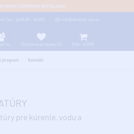
FIKOVANÚ ODBORNÚ INŠTALÁCIU
 441
(po – pá 8:30 – 16:00)
info@obchod-vtp.cz
0 ks - 0,00€
ásiť sa
Obľúbené produkty (0)
ý program
Kontakt
ATÚRY
túry pre kúrenie, vodu a