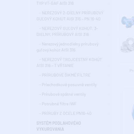
TYP VT-GAF AISI 316
- NEREZOVÝ 2-DIELNY PRÍRUBOVÝ
GUĽOVÝ KOHÚT AISI 316 – PN 16-40
- NEREZOVÝ GUĽOVÝ KOHÚT, 3-
DIELNY, PRÍRUBOVÝ AISI 316
- Nerezový jednodielny prírubový
guľový kohút AISI 316
- NEREZOVÝ TROJCESTNÝ KOHÚT
AISI 316 – T VŔTANIE
Pr
- PRÍRUBOVÉ ŠIKMÉ FILTRE
- Priechodkové posuvné ventily
- Prírubové spätné ventily
- Potrubné filtre IWF
- PRÍRUBY Z OCELE PN16-40
SYSTÉM PODLAHOVÉHO
VYKUROVANIA