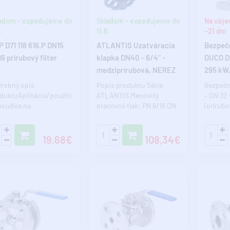
adom - expedujeme do
Skladom - expedujeme do
Na obje
.
11.8.
~21 dní
 D71 118 616.P DN15
ATLANTIS Uzatváracia
Bezpečn
6 prírubový filter
klapka DN40 - 6/4" -
DUCO DN
medziprírubová, NEREZ
295 kW
klapka
prírubo
robný opis
Popis produktu Séria
Bezpečn
vykuro
duktuAplikácia/použitieFilter
ATLANTIS Menovitý
– DN 32 
používa na
pracovný tlak: PN 6/16 DN
(prírubo
hytávanie
40 - 300 PN 6/10/16 DN..
membrá
hanických nečistôt
charakte
..
19,68€
108,34€