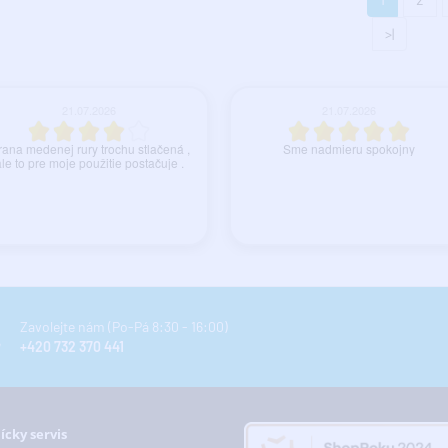
>|
21.07.2026
21.07.2026
ana medenej rury trochu stlačená ,
Sme nadmieru spokojny
le to pre moje použitie postačuje .
Zavolejte nám (Po-Pá 8:30 - 16:00)
+420 732 370 441
ícky servis