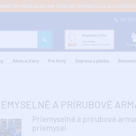
JEDINEČNÚ MEGA AKCIU NA TEPELNÉ ČERPADLÁ LG A ICH CERTI
732 370
Prihl
ky
Akcie a zľavy
Pre firmy
Doprava a platba
Bonusov
IEMYSELNÉ A PRÍRUBOVÉ ARM
Priemyselné a prírubové arma
priemysel