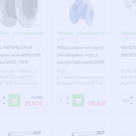
adom - expedujeme do
Skladom - expedujeme do
Skladom
.
11.8.
12.8.
ALTHERMO EPDM
Mäkký uzáverový ventil
NEREZ
penzátor dĺžkových
pre odpadovú vodu s
DIN 93
ou DN32, PN16
ručným kolieskom DN50
rubové
PN16
penzátor dĺžkových
Popis
NEREZO
atácií ITALTHERMO
produktu:Mäkkotesniaca
933 A2
2 PN16 je spoľahlivý
šupátka PUMPA AHP line
HLAVOU 
ový prvok určený na
S24 111 116 DN50 PN16 je
DIN 933 
mináciu..
určená na uzatváranie p..
nerezove
32,58€
29,97€
116,51€