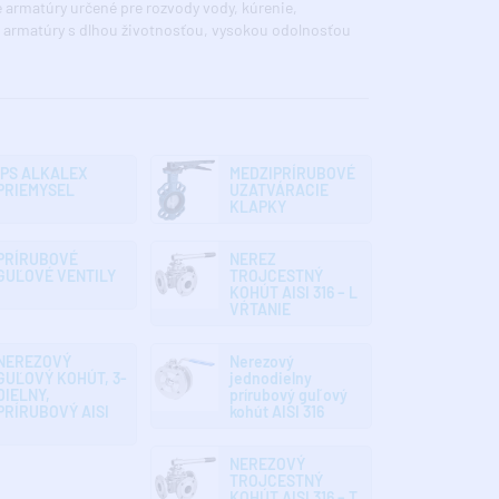
vé armatúry určené pre rozvody vody, kúrenie,
é armatúry s dlhou životnosťou, vysokou odolnosťou
IPS ALKALEX
MEDZIPRÍRUBOVÉ
PRIEMYSEL
UZATVÁRACIE
KLAPKY
PRÍRUBOVÉ
NEREZ
GUĽOVÉ VENTILY
TROJCESTNÝ
KOHÚT AISI 316 – L
VŔTANIE
NEREZOVÝ
Nerezový
GUĽOVÝ KOHÚT, 3-
jednodielny
DIELNY,
prírubový guľový
PRÍRUBOVÝ AISI
kohút AISI 316
NEREZOVÝ
TROJCESTNÝ
KOHÚT AISI 316 – T