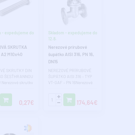
 - expedujeme do
Skladom - expedujeme do
12.8.
OVÁ SKRUTKA
Nerezové prírubové
3 A2 M10x40
šupátko AISI 316, PN 16,
DN15
VÉ SKRUTKY DIN
NEREZOVÉ PRÍRUBOVÉ
 SO ŠESŤHRANNOU
ŠUPÁTKO AISI 316 – TYP
Nerezové skrutky
VT-GAF – PN 16Nerezové
z kvalitnej
prírubové šupátko VT-GAF
j oc..
je profesi..
0,27€
174,64€