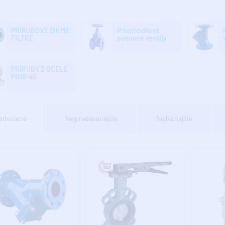
PRÍRUBOVÉ ŠIKMÉ
Priechodkové
FILTRE
posuvné ventily
PRÍRUBY Z OCELE
PN16-40
edvolené
Nejpredávanějšie
Nejlacnejšie