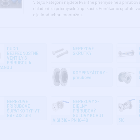
V tejto kategórii nájdete kvalitné priemyselné a prírubo
chladenie a priemyselné aplikácie. Ponúkame spoľahliv
a jednoduchou montážou.
DUCO
NEREZOVÉ
BEZPEČNOSTNÉ
SKRUTKY
VENTILY S
PRÍRUBOU A
RÁNOU
KOMPENZÁTORY -
prírubové
NEREZOVÉ
NEREZOVÝ 2-
PRÍRUBOVÉ
DIELNY
ŠUPÁTKO TYP VT-
PRÍRUBOVÝ
GAF AISI 316
GUĽOVÝ KOHÚT
AISI 316 – PN 16-40
316