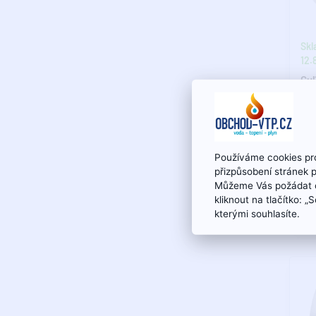
Skl
12.8
Guľ
PN 
Ner
prí
Používáme cookies pro
AIS
přizpůsobení stránek 
Ner
Můžeme Vás požádat o
prí
kliknout na tlačítko: 
kterými souhlasíte.