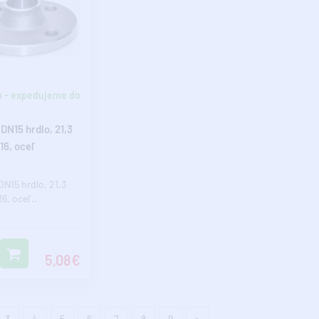
 - expedujeme do
 DN15 hrdlo, 21,3
6, oceľ
DN15 hrdlo, 21,3
6, oceľ..
5,08€
3
4
5
6
7
8
9
>