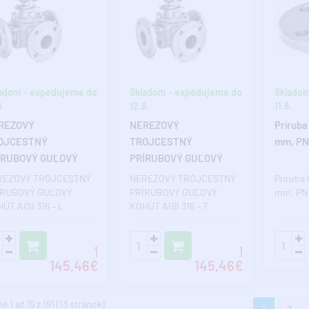
adom - expedujeme do
Skladom - expedujeme do
Skladom
.
12.8.
11.8.
REZOVÝ
NEREZOVÝ
Príruba
OJCESTNÝ
TROJCESTNÝ
mm, PN1
ÍRUBOVÝ GUĽOVÝ
PRÍRUBOVÝ GUĽOVÝ
ÚT AISI 316 – L
KOHÚT AISI 316 – T
REZOVÝ TROJCESTNÝ
NEREZOVÝ TROJCESTNÝ
Príruba 
ANIE – DN 50
VŔTANIE – DN 50
ÍRUBOVÝ GUĽOVÝ
PRÍRUBOVÝ GUĽOVÝ
mm, PN1
ÚT AISI 316 – L
KOHÚT AISI 316 – T
ANIE – DN 50
VŔTANIE – ISO 5211
fesionálny trojcestný
Nerezový trojcestný prír..
1
1
145,46€
145,46€
 1 až 15 z 191 (13 stránok)
1
2