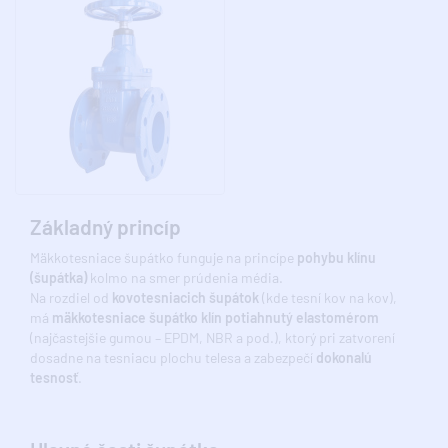
Základný princíp
Mäkkotesniace šupátko funguje na princípe
pohybu klínu
(šupátka)
kolmo na smer prúdenia média.
Na rozdiel od
kovotesniacich šupátok
(kde tesní kov na kov),
má
mäkkotesniace šupátko klín potiahnutý elastomérom
(najčastejšie gumou – EPDM, NBR a pod.), ktorý pri zatvorení
dosadne na tesniacu plochu telesa a zabezpečí
dokonalú
tesnosť
.