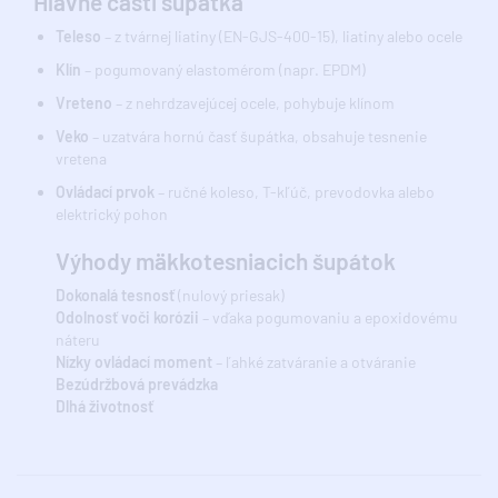
Hlavné časti šupátka
Teleso
– z tvárnej liatiny (EN-GJS-400-15), liatiny alebo ocele
Klín
– pogumovaný elastomérom (napr. EPDM)
Vreteno
– z nehrdzavejúcej ocele, pohybuje klínom
Veko
– uzatvára hornú časť šupátka, obsahuje tesnenie
vretena
Ovládací prvok
– ručné koleso, T-kľúč, prevodovka alebo
elektrický pohon
Výhody mäkkotesniacich šupátok
Dokonalá tesnosť
(nulový priesak)
Odolnosť voči korózii
– vďaka pogumovaniu a epoxidovému
náteru
Nízky ovládací moment
– ľahké zatváranie a otváranie
Bezúdržbová prevádzka
Dlhá životnosť