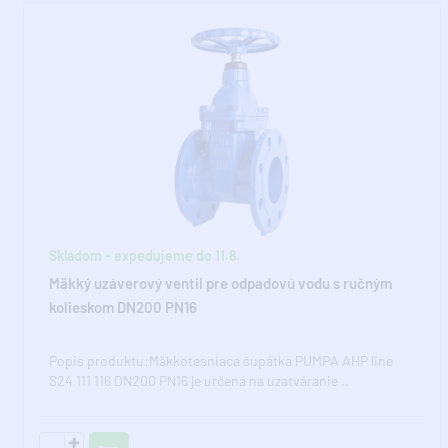
Skladom - expedujeme do 11.8.
Mäkký uzáverový ventil pre odpadovú vodu s ručným
kolieskom DN200 PN16
Popis produktu:Mäkkotesniaca šupátka PUMPA AHP line
S24 111 116 DN200 PN16 je určená na uzatváranie ..