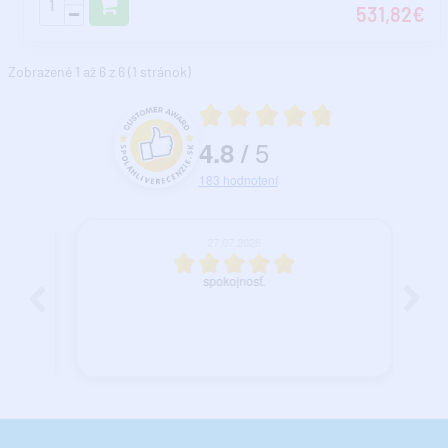
531,82€
Zobrazené 1 až 6 z 6 (1 stránok)
Priemerné hodnotenie 4.8 z 5
5
4.8
/
Hodnotenie a recenzie zákazníkov
183
hodnotení
27.07.2026
spokojnosť.