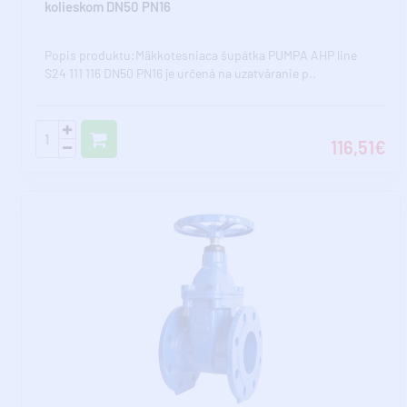
kolieskom DN50 PN16
Popis produktu:Mäkkotesniaca šupátka PUMPA AHP line
S24 111 116 DN50 PN16 je určená na uzatváranie p..
116,51€