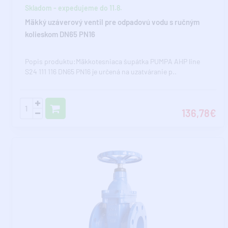
Skladom - expedujeme do 11.8.
Mäkký uzáverový ventil pre odpadovú vodu s ručným
kolieskom DN65 PN16
Popis produktu:Mäkkotesniaca šupátka PUMPA AHP line
S24 111 116 DN65 PN16 je určená na uzatváranie p..
136,78€