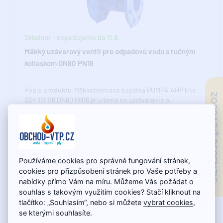
Skladom - expedujeme do 11.8.
Mäkký uzáverový ventil pre odpadovú vodu s ručným
kolieskom DN80 PN16
Popis produktu:Mäkkotesniaca šupátka PUMPA AHP line
ZOBRAZIŤ RECENZIE
S24 111 116 DN80 PN16 je určená na uzatváranie p..
156,99€
Používáme cookies pro správné fungování stránek,
cookies pro přizpůsobení stránek pro Vaše potřeby a
nabídky přímo Vám na míru. Můžeme Vás požádat o
souhlas s takovým využitím cookies? Stačí kliknout na
tlačítko: „Souhlasím“, nebo si můžete
vybrat cookies
,
se kterými souhlasíte.