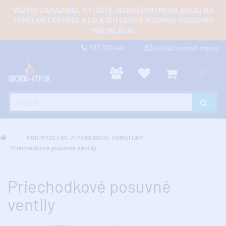
VÁŽENÍ ZÁKAZNÍCI, VYUŽITE JEDINEČNÚ MEGA AKCIU NA
TEPELNÉ ČERPADLÁ LG A ICH CERTIFIKOVANÚ ODBORNÚ
INŠTALÁCIU
732 370 441
info@obchod-vtp.cz
PRIEMYSELNÉ A PRÍRUBOVÉ ARMATÚRY
Priechodkové posuvné ventily
Priechodkové posuvné
ventily