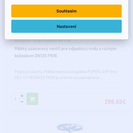
Souhlasím
Nastavení
Skladom - expedujeme do 11.8.
Mäkký uzáverový ventil pre odpadovú vodu s ručným
kolieskom DN125 PN16
Popis produktu:Mäkkotesniaca šupátka PUMPA AHP line
S24 111 116 DN125 PN16 je určená na uzatváranie ..
288,69€