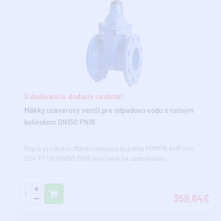
U dodávateľa, dodanie na dotaz!
Mäkký uzáverový ventil pre odpadovú vodu s ručným
kolieskom DN150 PN16
Popis produktu:Mäkkotesniaca šupátka PUMPA AHP line
S24 111 116 DN150 PN16 je určená na uzatváranie ..
359,64€