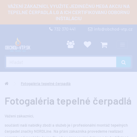
VÁŽENÍ ZÁKAZNÍCI, VYUŽITE JEDINEČNÚ MEGA AKCIU NA
TEPELNÉ ČERPADLÁ LG A ICH CERTIFIKOVANÚ ODBORNÚ
INŠTALÁCIU
732 370 441
info@obchod-vtp.cz
Fotogaléria tepelné čerpadlá
Fotogaléria tepelné čerpadlá
Vážení zákazníci,
součástí naší nabídky zboží a služeb je i profesionální montáž tepelných
čerpadel značky NORDLine. Na přání zákazníka provedeme realizaci