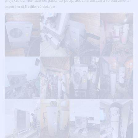
projektu od montáže čerpadla, až po zpracování dotace a to buď Zelená
úsporám či Kotlíkové dotace.