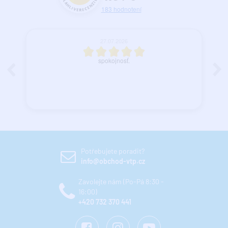
183
hodnotení
27.07.2026
spokojnosť.
Potřebujete poradit?
info@obchod-vtp.cz
Zavolejte nám (Po-Pá 8:30 -
16:00)
+420 732 370 441