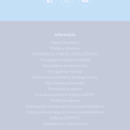
Informácie
Hlavné kontakty
Platba a doprava
INFORMÁCIE O NAŠEJ SPOLOČNOSTI
Fotogaléria tepelné čerpadlá
Fotogaléria úpravne vody
Fotogalerie montáží
Obchodné podmienky predaja tovaru
Obchodné podmienky
Bonusový program
Ochrana osobných údajov (GDPR)
Predĺžená záruka
Odstúpenie od kúpnej zmluvy spotrebiteľom
Odstúpenie od kúpnej zmluvy podnikateľom
Súbory COOKIES
Vyhlásenie o prístupnosti