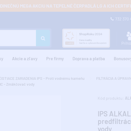
JEDINEČNÚ MEGA AKCIU NA TEPELNÉ ČERPADLÁ LG A ICH CERTI
732 370
Prihl
ky
Akcie a zľavy
Pre firmy
Doprava a platba
Bonusov
ČISTIACE ZARIADENIA IPS - Proti vodnému kameňu
FILTRÁCIA A ÚPRAVN
NIC - Zmäkčovač vody
Kód produktu:
AL
IPS ALKAL
predfiltr
vody