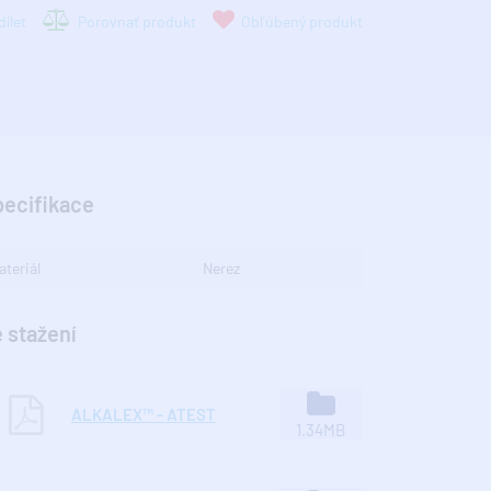
ílet
Porovnať produkt
Obľúbený produkt
pecifikace
ateriál
Nerez
 stažení
ALKALEX™ - ATEST
1.34MB