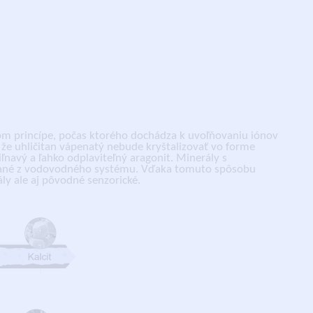
m princípe, počas ktorého dochádza k uvoľňovaniu iónov
 že uhličitan vápenatý nebude kryštalizovať vo forme
iľnavý a ľahko odplaviteľný aragonit. Minerály s
ané z vodovodného systému. Vďaka tomuto spôsobu
ly ale aj pôvodné senzorické.