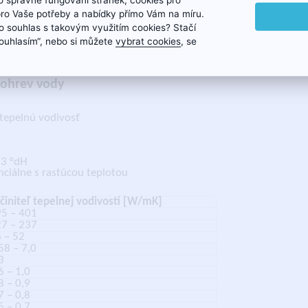
pro Vaše potřeby a nabídky přímo Vám na míru.
 souhlas s takovým využitím cookies? Stačí
„Souhlasím“, nebo si můžete
vybrat cookies
, se
 ohrev vody
tepelnú vodivosť
,3 °dH
ciálne s rastúcou teplotou
činiteľ tepelnej vodivosti [W/mK]
5 – 401
7 – 237
 – 52
58 – 7,0
3
6 – 1,0
8 – 0,9
7 – 0,8
5 – 0,7