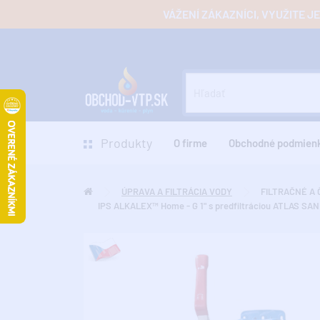
VÁŽENÍ ZÁKAZNÍCI, VYUŽITE 
Produkty
O firme
Obchodné podmien
ÚPRAVA A FILTRÁCIA VODY
FILTRAČNÉ A 
IPS ALKALEX™ Home - G 1" s predfiltráciou ATLAS SA