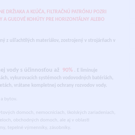
ANE DRŽIAKA A KĽÚČA, FILTRAČNÚ PATRÓNU POZRI
Y A GUĽOVÉ KOHÚTY PRE HORIZONTÁLNY ALEBO
ý z ušľachtilých materiálov, zostrojený v strojárňach v
ej vody s účinnosťou až
90%
. E
liminuje
esách, vykurovacích systémoch vodovodných batériách,
letách, vrátane kompletnej ochrany rozvodov vody.
a bytov.
bytových domoch, nemocniciach, školských zariadeniach,
eloch, obchodných domoch, ale aj v oblasti
my, tepelné výmenníky, zásobníky.