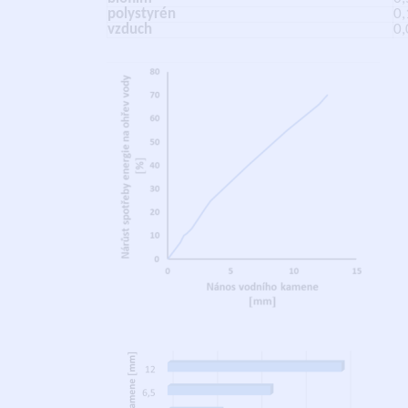
polystyrén
0,
vzduch
0,