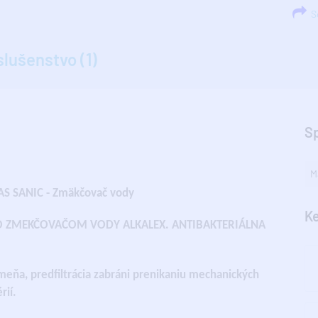
Sd
slušenstvo (1)
S
M
LAS SANIC - Zmäkčovač vody
Ke
SO ZMEKČOVAČOM VODY ALKALEX. ANTIBAKTERIÁLNA
meňa, predfiltrácia zabráni prenikaniu mechanických
rií.