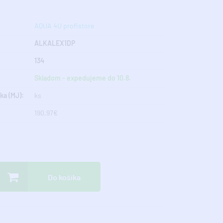
AQUA 4U profistore
ALKALEX1DP
134
Skladom - expedujeme do 10.8.
ka (MJ):
ks
190,97€
Do košíka