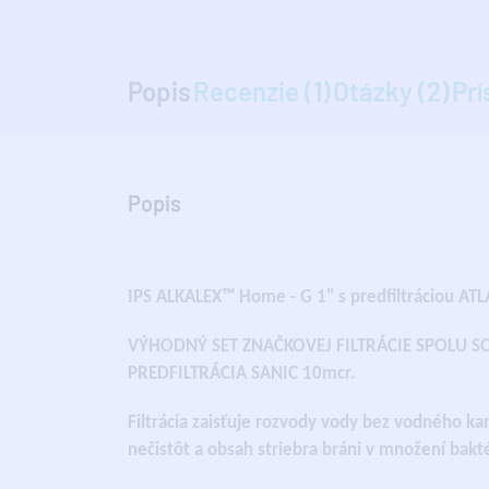
Popis
Recenzie (1)
Otázky (2)
Prí
Popis
IPS ALKALEX™ Home - G 1" s predfiltráciou AT
VÝHODNÝ SET ZNAČKOVEJ FILTRÁCIE SPOLU 
PREDFILTRÁCIA SANIC 10mcr.
Filtrácia zaisťuje rozvody vody bez vodného ka
nečistôt a obsah striebra bráni v množení bakté