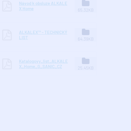
Návod k obsluze ALKALE
X Home
65.32KB
ALKALEX™ - TECHNICKÝ
LIST
64.39KB
Katalogovy_list_ALKALE
X_Home_G_SANIC_CZ
25.45KB