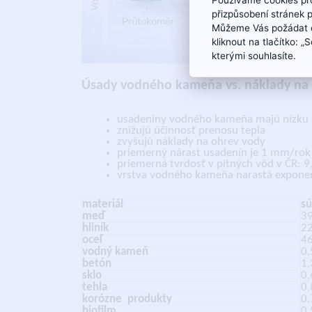
přizpůsobení stránek 
Můžeme Vás požádat o
kliknout na tlačítko: 
kterými souhlasíte.
Úsady vodného kameňa vs. náklady na
usadeniny vodného kameňa majú nízku 
znižujú účinnosť prenosu tepla
zvyšujú náklady na ohrev vody
priemerný nárast usadenín je 1 mm/rok
priemerná tvrdosť v pitných vôd v ČR: 9
vrstva vodného kameňa narastá exponen
materiál
sú
meď
39
hliník
22
oceľ
46
vodný kameň
0,
betón
1,
sklo
0,
tehla
0,
korózne
produkty
0,
biofilm
0,