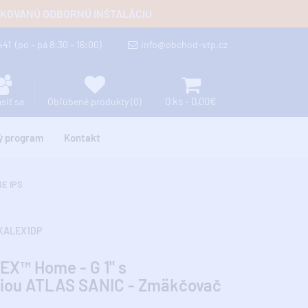
FIKOVANÚ ODBORNÚ INŠTALÁCIU
 441
(po – pá 8:30 – 16:00)
info@obchod-vtp.cz
0 ks - 0,00€
ásiť sa
Obľúbené produkty (0)
ý program
Kontakt
E IPS
KALEX1DP
EX™ Home - G 1" s
áciou ATLAS SANIC - Zmäkčovač