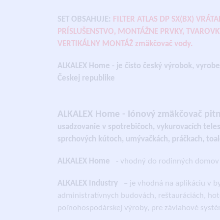
SET OBSAHUJE:
FILTER ATLAS DP SX(BX) VRÁT
PRÍSLUŠENSTVO, MONTÁŽNE PRVKY, TVAROVK
VERTIKÁLNY MONTÁŽ zmäkčovač vody.
ALKALEX Home - je čisto český výrobok, vyroben
Českej republike
ALKALEX Home - Iónový zmäkčovač pitn
usadzovanie v spotrebičoch, vykurovacích tel
sprchových kútoch, umývačkách, práčkach, toa
ALKALEX Home
- vhodný do rodinných domov 
ALKALEX Industry
– je vhodná na aplikáciu v 
administratívnych budovách, reštauráciách, hot
poľnohospodárskej výroby, pre závlahové systé