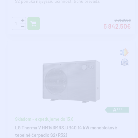
S2 ponúka najvyššiu účinnosť, tichú prevádz..
9 737,56€
5 842,50€
Skladom - expedujeme do 13.8.
LG Therma V HM143MRS.UB40 14 kW monoblokové
tepelné čerpadlo S2 (R32)