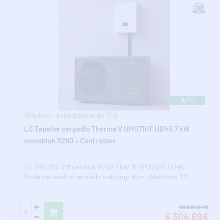
Skladom - expedujeme do 13.8.
LG Tepelné čerpadlo Therma V HM071HF.UB40 7 kW
monoblok R290 + Controlbox
LG THERMA V Monoblok R290 7 kW 3f HM073HF.UB40
Moderné tepelné čerpadlo s ekologickým chladivom R2..
10 507,84€
6 304,69€