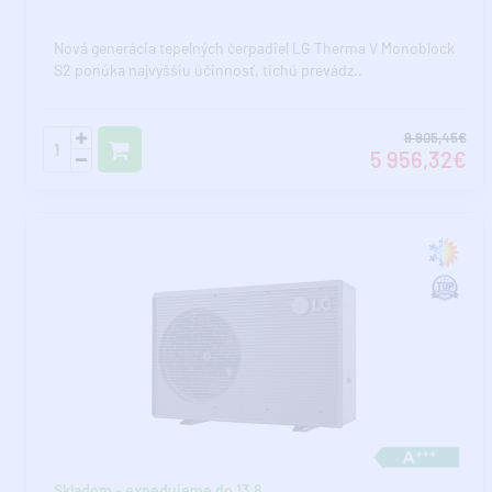
Nová generácia tepelných čerpadiel LG Therma V Monoblock
S2 ponúka najvyššiu účinnosť, tichú prevádz..
9 905,45€
5 956,32€
Skladom - expedujeme do 13.8.