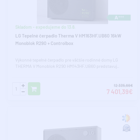
Skladom - expedujeme do 13.8.
LG Tepelné čerpadlo Therma V HM163HF.UB60 16kW
Monoblok R290 + Controlbox
Výkonné tepelné čerpadlo pre väčšie rodinné domy LG
THERMA V Monoblok R290 HM143HF.UB60 predstavuj..
12 335,66€
7 401,39€