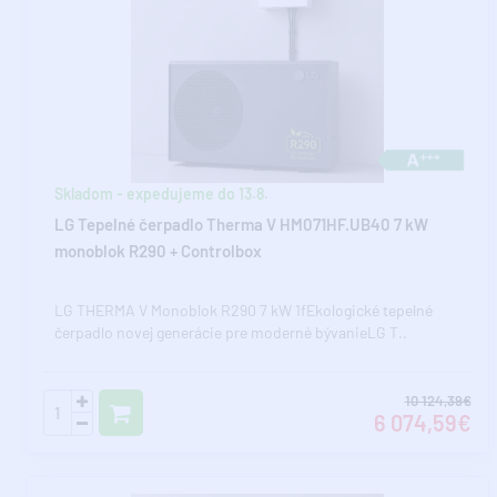
Skladom - expedujeme do 13.8.
LG Tepelné čerpadlo Therma V HM071HF.UB40 7 kW
monoblok R290 + Controlbox
LG THERMA V Monoblok R290 7 kW 1fEkologické tepelné
čerpadlo novej generácie pre moderné bývanieLG T..
10 124,39€
6 074,59€