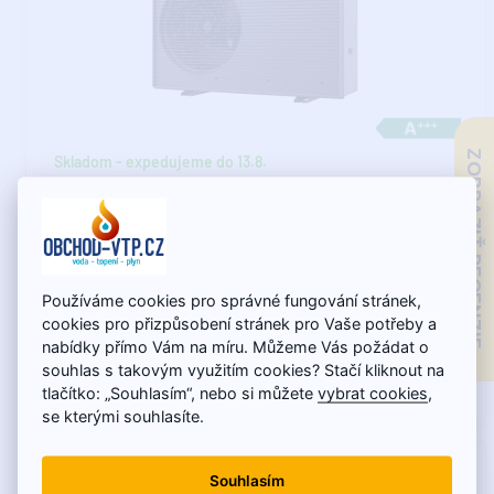
ZOBRAZIŤ RECENZIE
Skladom - expedujeme do 13.8.
LG Therma V HM051MRS 5,5 kW monoblokové tepelné
čerpadlo S2 (R32)
Nová generácia tepelných čerpadiel LG Therma V Monoblock
S2 ponúka najvyššiu účinnosť, tichú prevádz..
Používáme cookies pro správné fungování stránek,
cookies pro přizpůsobení stránek pro Vaše potřeby a
nabídky přímo Vám na míru. Můžeme Vás požádat o
7 903,40€
souhlas s takovým využitím cookies? Stačí kliknout na
4 710,37€
tlačítko: „Souhlasím“, nebo si můžete
vybrat cookies
,
se kterými souhlasíte.
Souhlasím