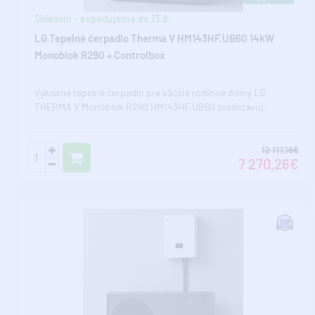
Skladom - expedujeme do 13.8.
LG Tepelné čerpadlo Therma V HM143HF.UB60 14kW
Monoblok R290 + Controlbox
Výkonné tepelné čerpadlo pre väčšie rodinné domy LG
THERMA V Monoblok R290 HM143HF.UB60 predstavuj..
12 117,16€
7 270,26€