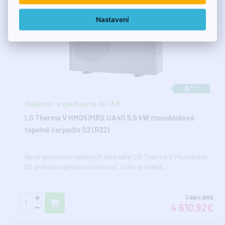
Nastavení
Skladom - expedujeme do 13.8.
LG Therma V HM051MRS.UA40 5,5 kW monoblokové
tepelné čerpadlo S2 (R32)
Nová generácia tepelných čerpadiel LG Therma V Monoblock
S2 ponúka najvyššiu účinnosť, tichú prevádz..
7 684,88€
4 610,92€