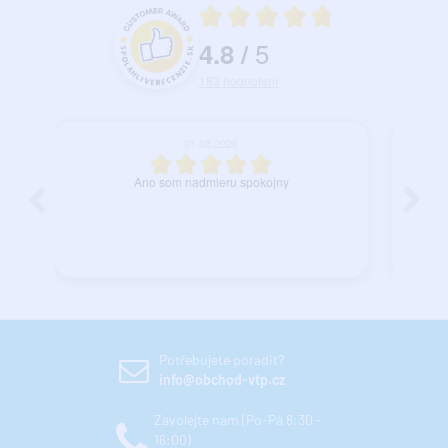
Priemerné hodnotenie 4.8 z 5
5
4.8
/
Hodnotenie a recenzie zákazníkov
183
hodnotení
27.07.2026
spokojnosť.
Potřebujete poradit?
info@obchod-vtp.cz
Zavolejte nám (Po-Pá 8:30 -
16:00)