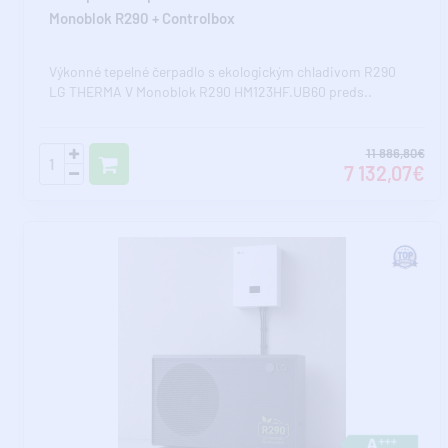
Monoblok R290 + Controlbox
Výkonné tepelné čerpadlo s ekologickým chladivom R290
LG THERMA V Monoblok R290 HM123HF.UB60 preds..
11 886,80€
7 132,07€