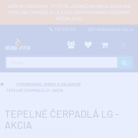
VÁŽENÍ ZÁKAZNÍCI, VYUŽITE JEDINEČNÚ MEGA AKCIU NA
TEPELNÉ ČERPADLÁ LG A ICH CERTIFIKOVANÚ ODBORNÚ
INŠTALÁCIU
732 370 441
info@obchod-vtp.cz
VYKUROVANIE, OHREV A CHLADENIE
TEPELNÉ ČERPADLÁ LG - AKCIA
TEPELNÉ ČERPADLÁ LG -
AKCIA