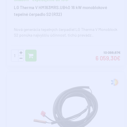
LG Therma V HM163MRS.UB40 16 kW monoblokové
tepelné čerpadlo S2 (R32)
Nová generácia tepelných čerpadiel LG Therma V Monoblock
S2 ponúka najvyššiu účinnosť, tichú prevádz..
10 098,87€
6 059,30€