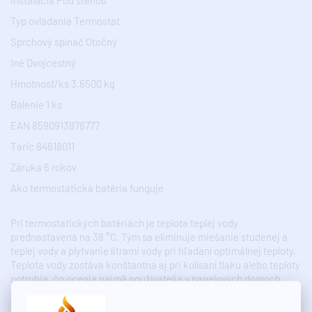
Typ ovládania Termostat
Sprchový spínač Otočný
Iné Dvojcestný
Hmotnosť/ks 3,6500 kg
Balenie 1 ks
EAN 8590913978777
Taric 84818011
Záruka 6 rokov
Ako termostatická batéria funguje
Pri termostatických batériách je teplota teplej vody
prednastavená na 38 °C. Tým sa eliminuje miešanie studenej a
teplej vody a plytvanie litrami vody pri hľadaní optimálnej teploty.
Teplota vody zostáva konštantná aj pri kolísaní tlaku alebo teploty
potrubia, čo ocenia najmä používatelia v panelových domoch.
Vďaka tejto vlastnosti sú aj bezpečné, čo ocenia najmä rodičia
malých detí. Ak budete potrebovať teplejšiu vodu, nie je to žiadny