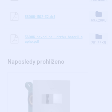
56086-1102-32.dxf
693.28KB
56086-navod_na_udrzbu_baterii_s
apho.pdf
251.35KB
Naposledy prohlíženo