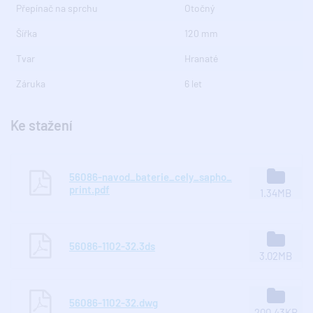
Přepínač na sprchu
Otočný
Šířka
120 mm
Tvar
Hranaté
Záruka
6 let
Ke stažení
56086-navod_baterie_cely_sapho_
print.pdf
1.34MB
56086-1102-32.3ds
3.02MB
56086-1102-32.dwg
200.43KB