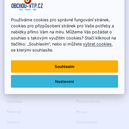
problém: stačí stlačiť bezpečnostnú poistku STOP.
Používáme cookies pro správné fungování stránek,
cookies pro přizpůsobení stránek pro Vaše potřeby a
Specifikace
nabídky přímo Vám na míru. Můžeme Vás požádat o
souhlas s takovým využitím cookies? Stačí kliknout na
tlačítko: „Souhlasím“, nebo si můžete
vybrat cookies
,
Barva
Chrom
se kterými souhlasíte.
Výška
170 mm
Souhlasím
3D model
ANO
Balení
1 ks
Nastavení
Druh ovládání
Termostat
Instalace
Podomítková
Materiál
Mosaz
Ostatní
Dvoucestné