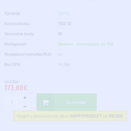
Výrobca:
SAPHO
Kód produktu:
1102-32
Vernostné body:
99
Dostupnosť:
Skladom - expedujeme do 13.8.
Množstevní jednotka (MJ):
ks
Bez DPH:
141,36€
207,35€
173,88€
Do košíka
Koupit s poukazem na slevu
HAPPYPRODUCT
za
166,92€