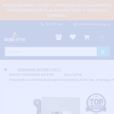
VÁŽENÍ ZÁKAZNÍCI, VYUŽITE JEDINEČNÉ AKCIE NA ODBORNÚ
CERTIFIKOVANÚ INŠTALÁCIU KLIMATIZÁCIÍ A TEPELNÝCH
ČERPADEL
732 370 441
info@obchod-vtp.cz
VODOVODNÉ BATÉRIE A SETY
PÁKOVÉ VODOVODNÉ BATÉRIE
Séria LATUS
Podomietková termostatická sprchová batéria LATUS, box, 2 výstupy, 