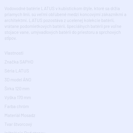
Vodovodné batérie LATUS v kubistickom štýle, ktoré sa držia
priamych línií, sú veľmi obľúbené medzi koncovými zákazníkmi a
architektmi. LATUS pozostáva z ucelenej kolekcie batérií,
vrátane podomietkových batérií, špeciálnych batérií pre voľne
stojace vane, umývadlových batérií do priestoru a sprchových
stĺpov.
Vlastnosti
Značka SAPHO
Séria LATUS
3D model ÁNO
Šírka 120 mm
Výška 170 mm
Farba chróm
Materiál Mosadz
Tvar štvorcový
Inštalácia Pod stenou