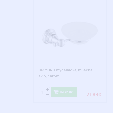
DIAMOND mydelnička, mliečne
sklo, chróm
Do košíku
31,86€