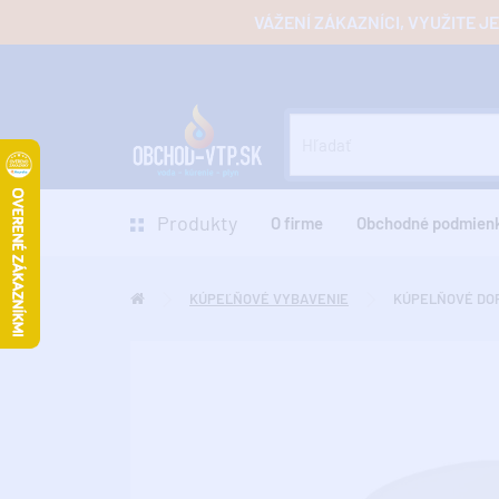
VÁŽENÍ ZÁKAZNÍCI, VYUŽITE 
Produkty
O firme
Obchodné podmien
KÚPEĽŇOVÉ VYBAVENIE
KÚPELŇOVÉ DO