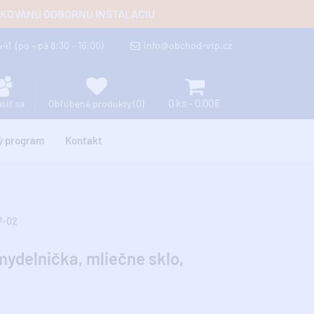
FIKOVANÚ ODBORNÚ INŠTALÁCIU
 441
(po – pá 8:30 – 16:00)
info@obchod-vtp.cz
0 ks - 0,00€
ásiť sa
Obľúbené produkty (0)
ý program
Kontakt
7-02
delnička, mliečne sklo,