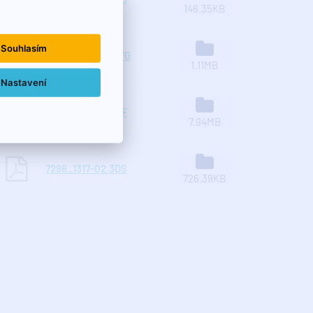
146.35KB
Souhlasím
7296_1317-02.DWG
1.11MB
Nastavení
7296_1317-02.DXF
7.94MB
7296_1317-02.3DS
726.39KB