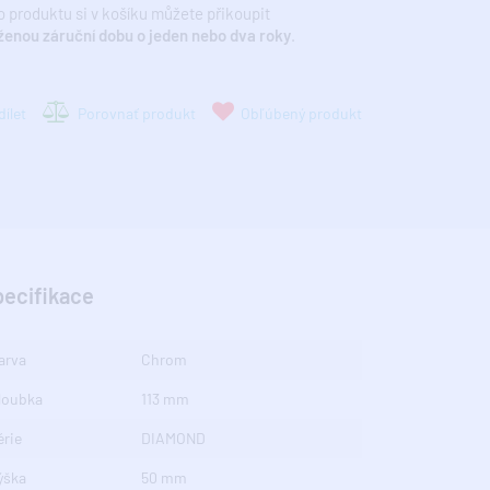
 produktu si v košíku můžete přikoupit
ženou záruční dobu o jeden nebo dva roky
.
ílet
Porovnať produkt
Obľúbený produkt
pecifikace
arva
Chrom
loubka
113 mm
érie
DIAMOND
ýška
50 mm