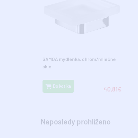
SAMOA mydlenka, chróm/mliečne
sklo
Do košíka
40,81€
Naposledy prohlíženo