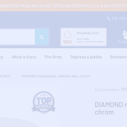
JEDINEČNÚ MEGA AKCIU NA TEPELNÉ ČERPADLÁ LG A ICH CERTI
732 370
Prihl
ky
Akcie a zľavy
Pre firmy
Doprava a platba
Bonusov
PLNKY
DIAMOND mydelnička, mliečne sklo, chróm
Kód produktu:
131
DIAMOND my
chróm