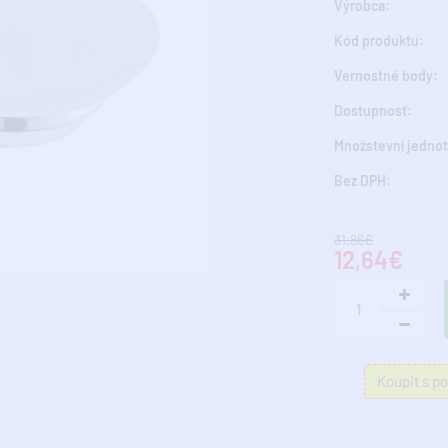
Výrobca:
Kód produktu:
Vernostné body:
Dostupnosť:
Množstevní jednot
Bez DPH:
31,86€
12,64€
Koupit s p