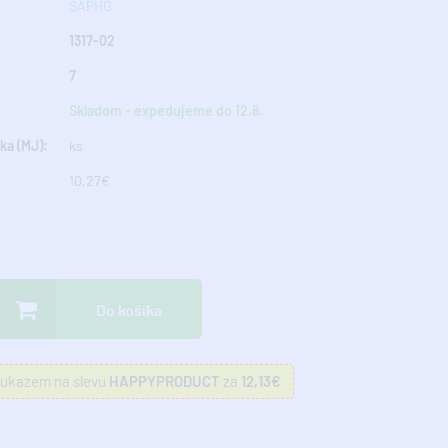
SAPHO
1317-02
7
Skladom - expedujeme do 12.8.
ka (MJ):
ks
10,27€
Do košíka
oukazem na slevu
HAPPYPRODUCT
za
12,13€