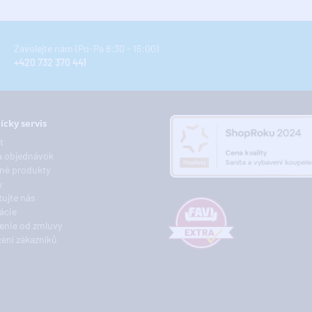
Zavolejte nám (Po-Pá 8:30 - 16:00)
+420 732 370 441
ícky servis
t
a objednávok
né produkty
y
ujte nás
ácie
enie od zmluvy
ení zákazníků