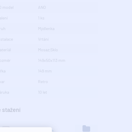
D model
ANO
alení
1 ks
ruh
Mýdlenka
nstalace
Vrtání
ateriál
Mosaz;Sklo
ozměr
149x50x113 mm
ířka
149 mm
var
Retro
áruka
10 let
 stažení
7296_1317-02.O2C