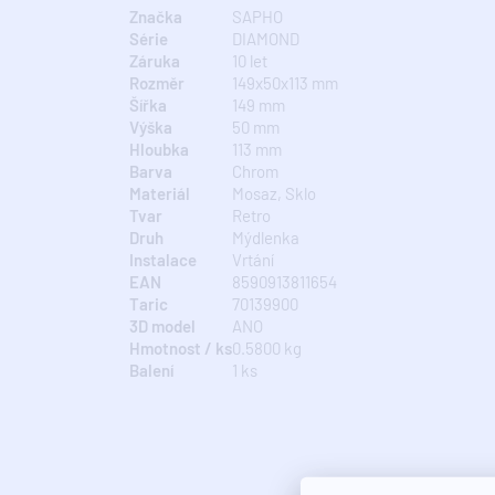
Značka
SAPHO
Série
DIAMOND
Záruka
10 let
Rozměr
149x50x113 mm
Šířka
149 mm
Výška
50 mm
Hloubka
113 mm
Barva
Chrom
Materiál
Mosaz, Sklo
Tvar
Retro
Druh
Mýdlenka
Instalace
Vrtání
EAN
8590913811654
Taric
70139900
3D model
ANO
Hmotnost / ks
0.5800 kg
Balení
1 ks