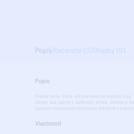
Popis
Recenzie (0)
Otázky (0)
Popis
Krásna séria, ktorá vás prenesie do starých čias
Skvele ladí najmä s batériami Antea, Vienna a S
úpravou v bronzovom vyhotovení dokážete z kúpeľn
Vlastnosti