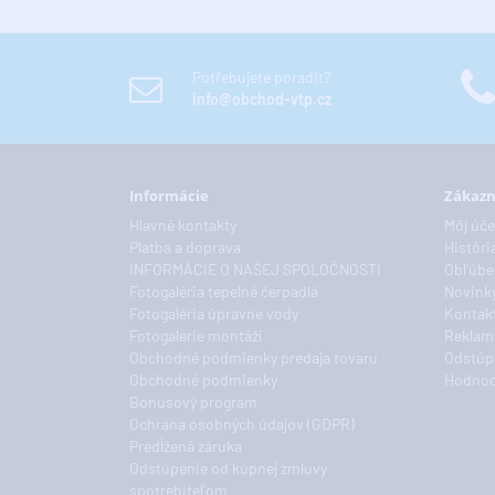
Potřebujete poradit?
info@obchod-vtp.cz
Informácie
Zákazn
Hlavné kontakty
Môj úče
Platba a doprava
Históri
INFORMÁCIE O NAŠEJ SPOLOČNOSTI
Obľúbe
Fotogaléria tepelné čerpadlá
Novink
Fotogaléria úpravne vody
Kontakt
Fotogalerie montáží
Reklam
Obchodné podmienky predaja tovaru
Odstúp
Obchodné podmienky
Hodnoc
Bonusový program
Ochrana osobných údajov (GDPR)
Predĺžená záruka
Odstúpenie od kúpnej zmluvy
spotrebiteľom