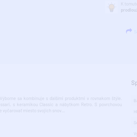
K tomuto
prodlou
Sd
S
. Výborne sa kombinuje s ďalšími produktmi v rovnakom štýle.
B
assari, s keramikou Classic a nábytkom Retro. S povrchovou
e vyčarovať miesto svojich snov…
H
S
V