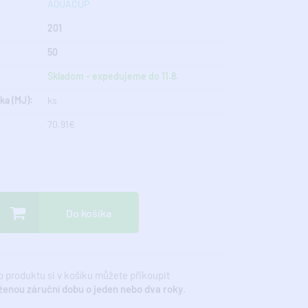
AQUACUP
201
50
Skladom - expedujeme do 11.8.
ka (MJ):
ks
70,91€
Do košíka
 produktu si v košíku můžete přikoupit
ženou záruční dobu o jeden nebo dva roky
.