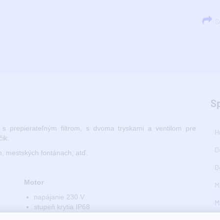
Sd
S
s prepierateľným filtrom, s dvoma tryskami a ventilom pre
H
ik.
D
h, mestských fontánach, atď.
D
Motor
M
napájanie 230 V
M
stupeň krytia IP68
rýchlosť otáčok 2850 ot./min.