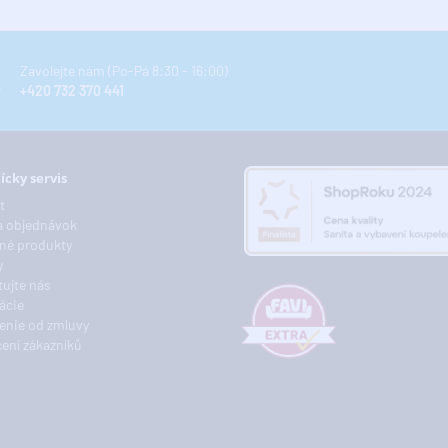
Zavolejte nám (Po-Pá 8:30 - 16:00)
+420 732 370 441
ícky servis
t
a objednávok
né produkty
y
ujte nás
ácie
enie od zmluvy
ení zákazníků