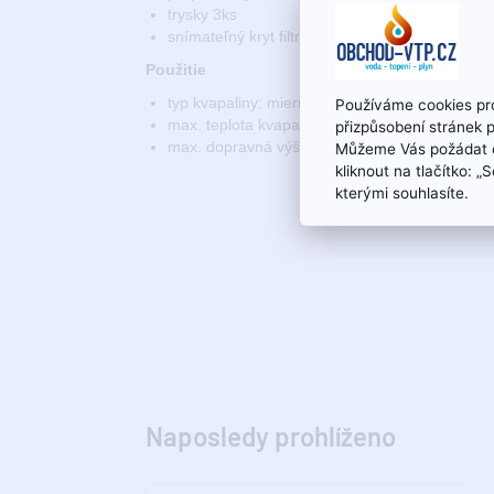
trysky 3ks
snímateľný kryt filtra
Použitie
typ kvapaliny: mierne znečistená voda
Používáme cookies pro
max. teplota kvapaliny 35 °C
přizpůsobení stránek 
max. dopravná výška podľa použitej trysky
Můžeme Vás požádat o
kliknout na tlačítko: 
kterými souhlasíte.
Naposledy prohlíženo