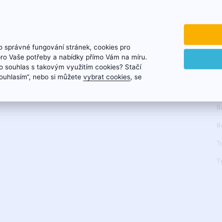
N
10 m prívodný kábel
P
Aplikácia
P
bytové fontány
 správné fungování stránek, cookies pro
R
záhradné jazierka
pro Vaše potřeby a nabídky přímo Vám na míru.
prekysličovanie vody
 souhlas s takovým využitím cookies? Stačí
R
čerpadlo pre filtrácie
„Souhlasím“, nebo si můžete
vybrat cookies
, se
R
R
R
T
T