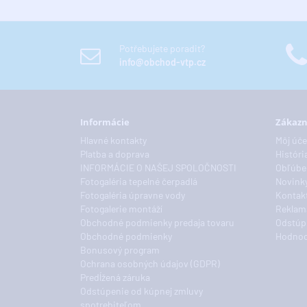
Potřebujete poradit?
info@obchod-vtp.cz
Informácie
Zákazn
Hlavné kontakty
Môj úče
Platba a doprava
Históri
INFORMÁCIE O NAŠEJ SPOLOČNOSTI
Obľúbe
Fotogaléria tepelné čerpadlá
Novink
Fotogaléria úpravne vody
Kontakt
Fotogalerie montáží
Reklam
Obchodné podmienky predaja tovaru
Odstúp
Obchodné podmienky
Hodnoc
Bonusový program
Ochrana osobných údajov (GDPR)
Predĺžená záruka
Odstúpenie od kúpnej zmluvy
spotrebiteľom