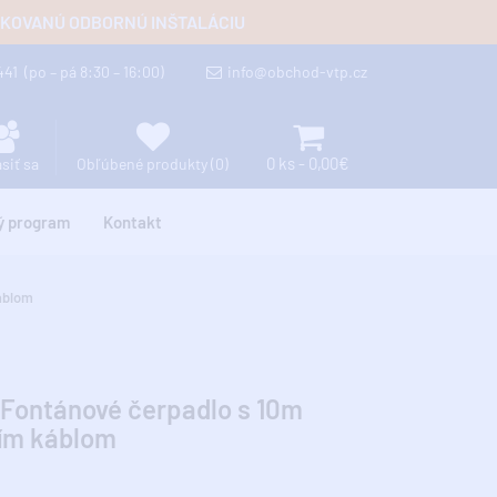
FIKOVANÚ ODBORNÚ INŠTALÁCIU
 441
(po – pá 8:30 – 16:00)
info@obchod-vtp.cz
0 ks - 0,00€
ásiť sa
Obľúbené produkty (0)
ý program
Kontakt
áblom
Fontánové čerpadlo s 10m
cím káblom