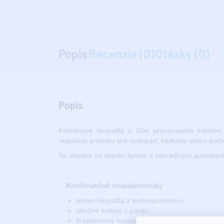
Popis
Recenzie (0)
Otázky (0)
Popis
Fontánové čerpadlá s 10m pripojovacím káblom, 
reguláciu prietoku pre vodopád, kaskádu alebo potôč
Sú vhodné na stavbu fontán v záhradných jazierkac
Konštrukčné charakteristiky
teleso čerpadla z technopolyméru
obežné koleso z plastu
preplachový riasový filter