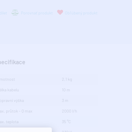
ílet
Porovnať produkt
Obľúbený produkt
pecifikace
motnost
2,1 kg
élka kabelu
10 m
opravní výška
3 m
ax. průtok - Q max
2000 l/h
ax. teplota
35 °C