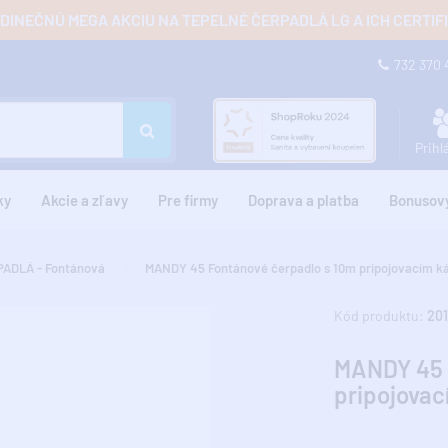
JEDINEČNÚ MEGA AKCIU NA TEPELNÉ ČERPADLÁ LG A ICH CERTI
732 370
Prihl
ky
Akcie a zľavy
Pre firmy
Doprava a platba
Bonusov
ADLÁ - Fontánová
MANDY 45 Fontánové čerpadlo s 10m pripojovacím k
Kód produktu:
201
MANDY 45 
pripojova