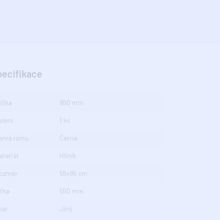
pecifikace
ýška
950 mm
alení
1 ks
arva rámu
Černá
ateriál
Hliník
ozměr
55x95 cm
ířka
550 mm
var
Jiný