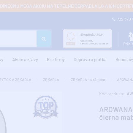
JEDINEČNÚ MEGA AKCIU NA TEPELNÉ ČERPADLÁ LG A ICH CERTI
732 370
Prihl
ky
Akcie a zľavy
Pre firmy
Doprava a platba
Bonusov
BYTOK A ZRKADLÁ
ZRKADLÁ
ZRKADLÁ - s rámom
AROWANA 
Kód produktu:
AW
AROWANA z
čierna mat