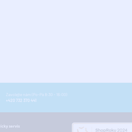
Zavolejte nám (Po-Pá 8:30 - 16:00)
+420 732 370 441
ícky servis