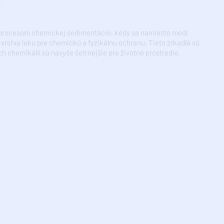
.
 procesom chemickej sedimentácie, kedy sa namiesto medi
 vrstva laku pre chemickú a fyzikálnu ochranu. Tieto zrkadlá sú
ch chemikálií sú navyše šetrnejšie pre životné prostredie.