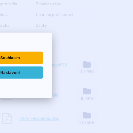
yp zrcadla
Zrcadla v rámu
ýbava
Ochrana proti korozi
áruka
2 roky
 stažení
Souhlasím
51544-arowana_awb559
5_navod.pdf
3.37MB
Nastavení
51544-awb5595.3ds
10.4KB
51544-awb5595.dwg
21.85KB