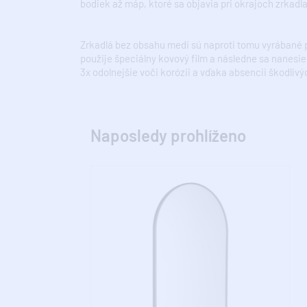
bodiek až máp, ktoré sa objavia pri okrajoch zrkadla
Zrkadlá bez obsahu medi sú naproti tomu vyrábané
použije špeciálny kovový film a následne sa nanesie
3x odolnejšie voči korózii a vďaka absencii škodlivý
Naposledy prohlíženo