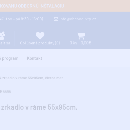
FIKOVANÚ ODBORNÚ INŠTALÁCIU
 441
(po – pá 8:30 – 16:00)
info@obchod-vtp.cz
0 ks - 0,00€
ásiť sa
Obľúbené produkty (0)
ý program
Kontakt
zrkadlo v ráme 55x95cm, čierna mat
B5595
rkadlo v ráme 55x95cm,