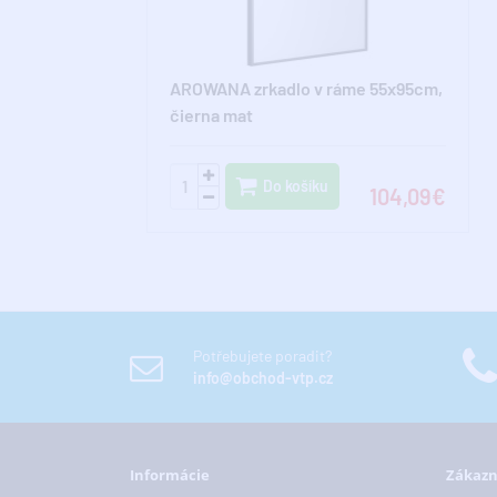
AROWANA zrkadlo v ráme 55x95cm,
čierna mat
Do košíku
104,09€
Potřebujete poradit?
info@obchod-vtp.cz
Informácie
Zákazn