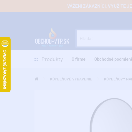
VÁŽENÍ ZÁKAZNÍCI, VYUŽITE 
Produkty
O firme
Obchodné podmien
KÚPEĽŇOVÉ VYBAVENIE
KÚPEĹŇOVÝ NÁ