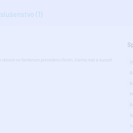
íslušenstvo (1)
S
ým rámom vo farebnom prevedení chróm, čierna mat a sunset.
V
B
B
M
R
Š
T