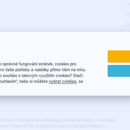
T
V
Z
Ke
 správné fungování stránek, cookies pro
pro Vaše potřeby a nabídky přímo Vám na míru.
 souhlas s takovým využitím cookies? Stačí
„Souhlasím“, nebo si můžete
vybrat cookies
, se
nanesie ochranná vrstva obsahujúca síran meďnatý. V závislosti
časom zhnednúť, čo sa prejaví koróziou v podobe tmavých