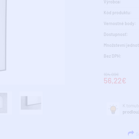
Výrobca:
Kód produktu:
Vernostné body:
Dostupnosť:
Množstevní jednot
Bez DPH:
104,09€
56,22€
K tomuto
prodlou
Sd