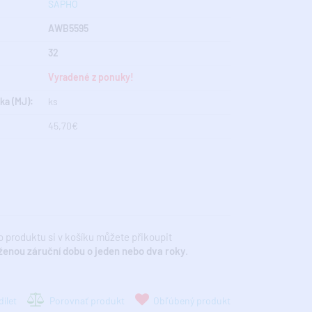
SAPHO
AWB5595
32
Vyradené z ponuky!
ka (MJ):
ks
45,70€
 produktu si v košíku můžete přikoupit
ženou záruční dobu o jeden nebo dva roky
.
ílet
Porovnať produkt
Obľúbený produkt