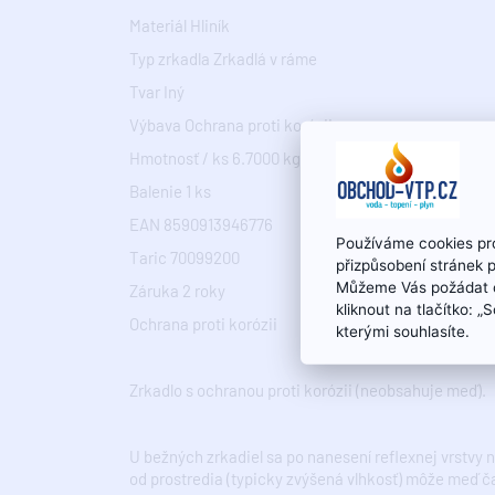
Materiál Hliník
Typ zrkadla Zrkadlá v ráme
Tvar Iný
Výbava Ochrana proti korózii
Hmotnosť / ks 6.7000 kg
Balenie 1 ks
EAN 8590913946776
Používáme cookies pro
Taric 70099200
přizpůsobení stránek 
Můžeme Vás požádat o
Záruka 2 roky
kliknout na tlačítko: 
Ochrana proti korózii
kterými souhlasíte.
Zrkadlo s ochranou proti korózii (neobsahuje meď).
U bežných zrkadiel sa po nanesení reflexnej vrstvy 
od prostredia (typicky zvýšená vlhkosť) môže meď 