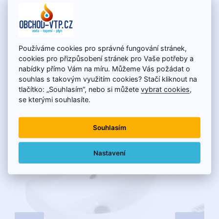
umyvadla
Velikost závitu
5/4"
Výbava
Neuzavíratelná s přepadem;Neuzavíratelná bez
Používáme cookies pro správné fungování stránek,
přepadu
cookies pro přizpůsobení stránek pro Vaše potřeby a
Záruka
2 roky
nabídky přímo Vám na míru. Můžeme Vás požádat o
souhlas s takovým využitím cookies? Stačí kliknout na
tlačítko: „Souhlasím“, nebo si můžete
vybrat cookies
,
se kterými souhlasíte.
Súčasne zákazníci kupujú
Souhlasím
Nastavení