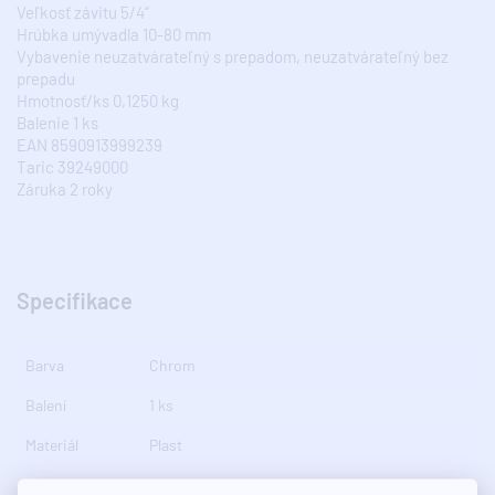
Veľkosť závitu 5/4“
Hrúbka umývadla 10-80 mm
Vybavenie neuzatvárateľný s prepadom, neuzatvárateľný bez
prepadu
Hmotnosť/ks 0,1250 kg
Balenie 1 ks
EAN 8590913999239
Taric 39249000
Záruka 2 roky
Specifikace
Barva
Chrom
Balení
1 ks
Materiál
Plast
Tloušťka
10-80 mm