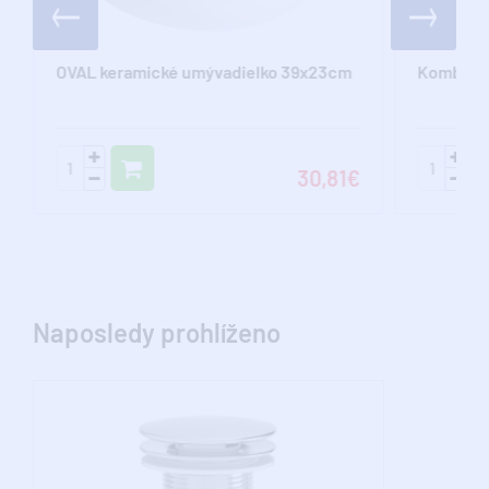
OVAL keramické umývadielko 39x23cm
Kombišr
30,81€
Naposledy prohlíženo