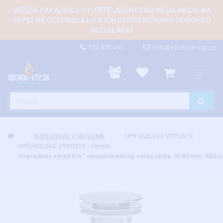
VÁŽENÍ ZÁKAZNÍCI, VYUŽITE JEDINEČNÚ MEGA AKCIU NA
TEPELNÉ ČERPADLÁ LG A ICH CERTIFIKOVANÚ ODBORNÚ
INŠTALÁCIU
732 370 441
info@obchod-vtp.cz
KÚPEĽŇOVÉ VYBAVENIE
UMÝVADLOVÉ VÝPUSTE
UMÝVADLOVÉ VÝPUSTE - chrom
Umyvadlový vývod 5/4“, neuzatvárateľný, veľká zátka, 10-80 mm, ABS/