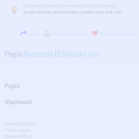
K tomuto produktu si v košíku můžete přikoupit
prodlouženou záruční dobu o jeden nebo dva roky
.
Sdílet
Porovnať produkt
Obľúbený produkt
Popis
Recenzie (0)
Otázky (0)
Popis
Vlastnosti
Značka SAPHO
Farba chróm
Materiál Plast