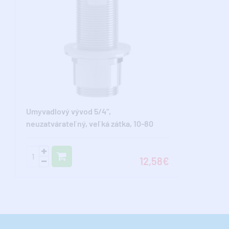
Umyvadlový vývod 5/4“,
neuzatvárateľný, veľká zátka, 10-80
mm, ABS/chróm
12,58€