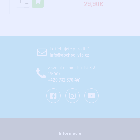
29,90€
Potřebujete poradit?
info@obchod-vtp.cz
Zavolejte nám (Po-Pá 8:30 -
16:00)
+420 732 370 441
Informácie