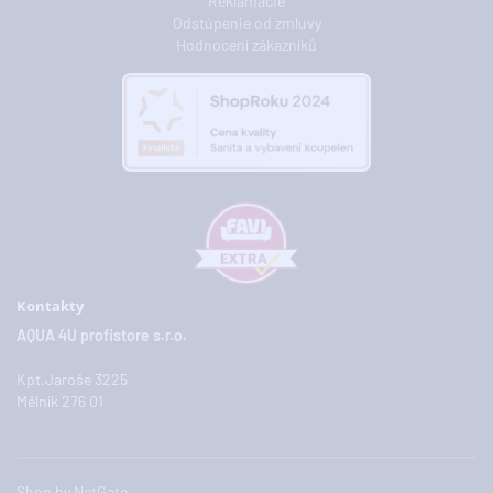
Reklamácie
Odstúpenie od zmluvy
Hodnocení zákazníků
Kontakty
AQUA 4U profistore s.r.o.
Kpt.Jaroše 3225
Mělník 276 01
Shop by
NetGate