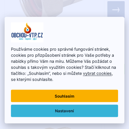
Mosadzné šróbenie k vodomeru 3/4" s 1"
PTFE Te
Používáme cookies pro správné fungování stránek,
prevlečnou matkou
cookies pro přizpůsobení stránek pro Vaše potřeby a
nabídky přímo Vám na míru. Můžeme Vás požádat o
souhlas s takovým využitím cookies? Stačí kliknout na
4,99€
tlačítko: „Souhlasím“, nebo si můžete
vybrat cookies
,
se kterými souhlasíte.
Souhlasím
Súčasne zákazníci kupujú
Nastavení