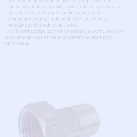
- bez nutnosti upokojujúcich dĺžok na vstupe a výstupe
- špeciálny tvar tlakovej dosky zvyšuje odolnosť proti mrazu
- masívna, mechanicky veľmi odolná konštrukcia
- pripravený na montáž rádiomodulu a M-Bus modulu
- montážna poloha vodorovná a zvislá
- kryt číselníka z rázuvzdorného materiálu je otočný pre ľahký
odpočet údajov a je hermeticky uzavretý-ochrana proti
zahmlievaniu