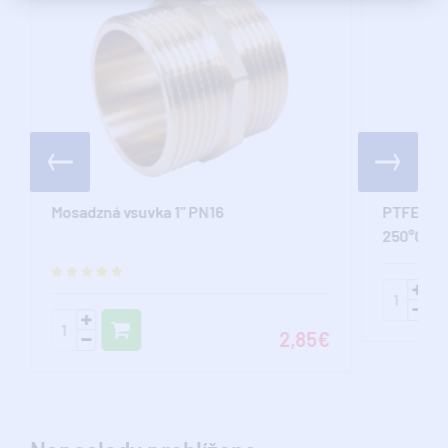
Mosadzná vsuvka 1" PN16
PTFE Tesn
250°C)
2,85€