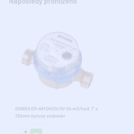
Naposledy prohlíženo
ENBRA ER-AM DN20/SV Q4 m3/hod. 1" x
130mm bytový vodomer
antimagnetické