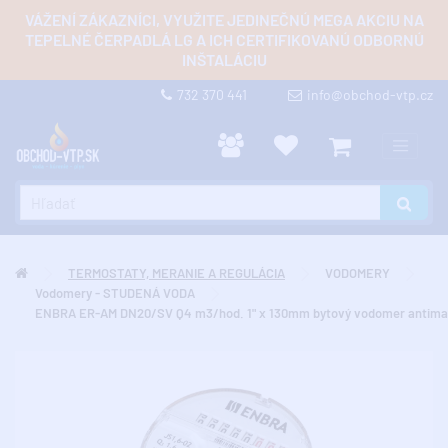
VÁŽENÍ ZÁKAZNÍCI, VYUŽITE JEDINEČNÚ MEGA AKCIU NA
TEPELNÉ ČERPADLÁ LG A ICH CERTIFIKOVANÚ ODBORNÚ
INŠTALÁCIU
732 370 441
info@obchod-vtp.cz
TERMOSTATY, MERANIE A REGULÁCIA
VODOMERY
Vodomery - STUDENÁ VODA
ENBRA ER-AM DN20/SV Q4 m3/hod. 1" x 130mm bytový vodomer antima