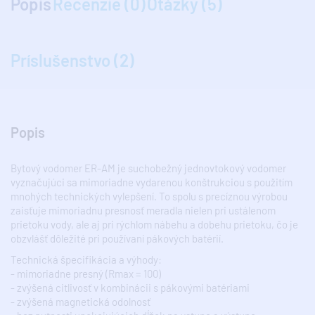
Popis
Recenzie (0)
Otázky (5)
Príslušenstvo (2)
Popis
Bytový vodomer ER-AM je suchobežný jednovtokový vodomer
vyznačujúci sa mimoriadne vydarenou konštrukciou s použitím
mnohých technických vylepšení. To spolu s precíznou výrobou
zaisťuje mimoriadnu presnosť meradla nielen pri ustálenom
prietoku vody, ale aj pri rýchlom nábehu a dobehu prietoku, čo je
obzvlášť dôležité pri používaní pákových batérií.
Technická špecifikácia a výhody:
- mimoriadne presný (Rmax = 100)
- zvýšená citlivosť v kombinácii s pákovými batériami
- zvýšená magnetická odolnosť