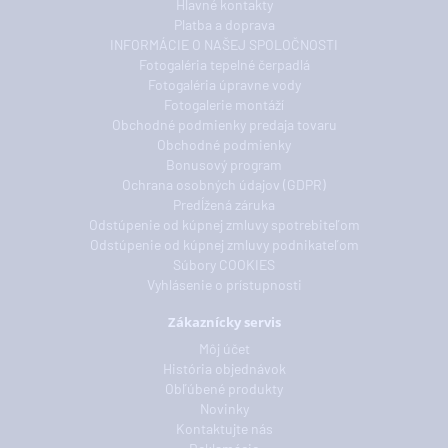
Hlavné kontakty
Platba a doprava
INFORMÁCIE O NAŠEJ SPOLOČNOSTI
Fotogaléria tepelné čerpadlá
Fotogaléria úpravne vody
Fotogalerie montáží
Obchodné podmienky predaja tovaru
Obchodné podmienky
Bonusový program
Ochrana osobných údajov (GDPR)
Predĺžená záruka
Odstúpenie od kúpnej zmluvy spotrebiteľom
Odstúpenie od kúpnej zmluvy podnikateľom
Súbory COOKIES
Vyhlásenie o prístupnosti
Zákaznícky servis
Môj účet
História objednávok
Obľúbené produkty
Novinky
Kontaktujte nás