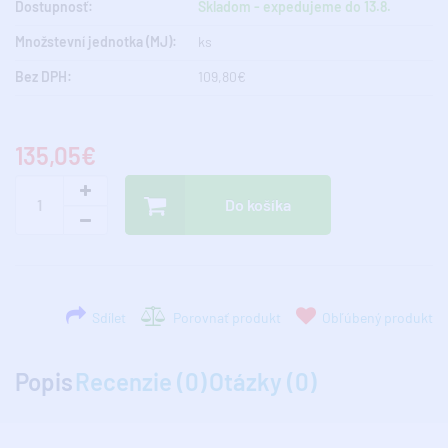
Dostupnosť:
Skladom - expedujeme do 13.8.
Množstevní jednotka (MJ):
ks
Bez DPH:
109,80€
135,05€
Do košíka
Sdílet
Porovnať produkt
Obľúbený produkt
Popis
Recenzie (0)
Otázky (0)