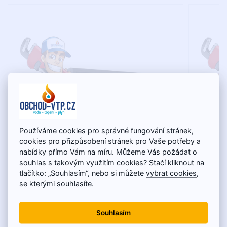
Používáme cookies pro správné fungování stránek,
cookies pro přizpůsobení stránek pro Vaše potřeby a
nabídky přímo Vám na míru. Můžeme Vás požádat o
souhlas s takovým využitím cookies? Stačí kliknout na
tlačítko: „Souhlasím“, nebo si můžete
vybrat cookies
,
Tepelné čerpadlo LG ThermaV 7 kW R290
Tepelné
se kterými souhlasíte.
MONOBLOK, model HM071HF.UB40 s
MONOBL
montážou na kľúč
montážo
Souhlasím
9 325,38€