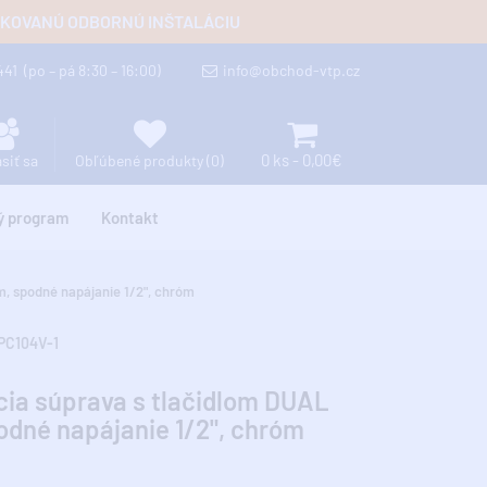
FIKOVANÚ ODBORNÚ INŠTALÁCIU
 441
(po – pá 8:30 – 16:00)
info@obchod-vtp.cz
0 ks - 0,00€
ásiť sa
Obľúbené produkty (0)
ý program
Kontakt
, spodné napájanie 1/2", chróm
PC104V-1
ia súprava s tlačidlom DUAL
dné napájanie 1/2", chróm