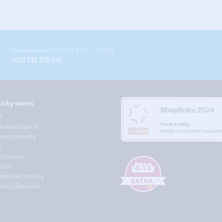
Zavolejte nám (Po-Pá 8:30 - 16:00)
+420 732 370 441
ícky servis
t
a objednávok
né produkty
y
ujte nás
ácie
enie od zmluvy
ení zákazníků