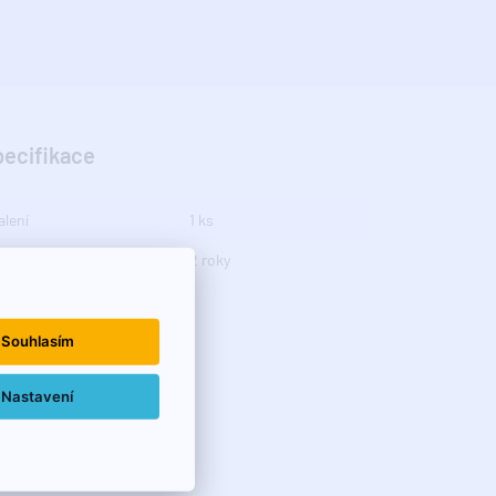
pecifikace
alení
1 ks
áruka
2 roky
Souhlasím
Nastavení