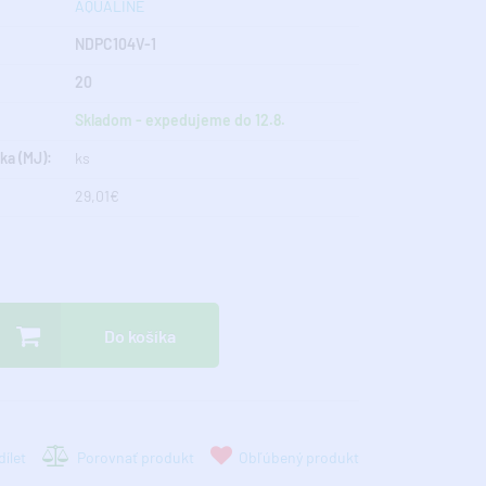
AQUALINE
NDPC104V-1
20
Skladom - expedujeme do 12.8.
ka (MJ):
ks
29,01€
Do košíka
ílet
Porovnať produkt
Obľúbený produkt