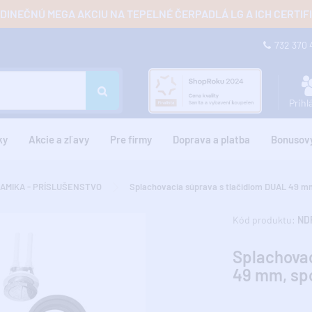
JEDINEČNÚ MEGA AKCIU NA TEPELNÉ ČERPADLÁ LG A ICH CERTI
732 370
Prihl
ky
Akcie a zľavy
Pre firmy
Doprava a platba
Bonusov
AMIKA - PRÍSLUŠENSTVO
Splachovacia súprava s tlačidlom DUAL 49 mm
Kód produktu:
ND
Splachovac
49 mm, spo