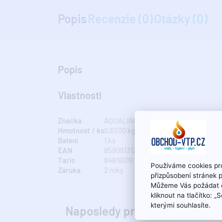
Popis
Recenzie (0)
Otázky (0)
Popis
Vlastnosti
Značka
AQUALINE
Hmotnost / ks
0.6200 kg
Balení
1 ks
EAN
8590913134548
Taric
84818019
Používáme cookies pro
Záruka
2 roky
přizpůsobení stránek 
Můžeme Vás požádat o
kliknout na tlačítko: 
kterými souhlasíte.
Naposledy prohlíženo