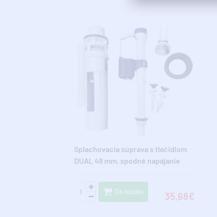
Splachovacia súprava s tlačidlom
DUAL 49 mm, spodné napájanie
1/2", chróm
Do košíku
35,68€