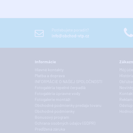
Potřebujete poradit?
info@obchod-vtp.cz
Informácie
Zákazn
Hlavné kontakty
Môj úče
Platba a doprava
Históri
INFORMÁCIE O NAŠEJ SPOLOČNOSTI
Obľúbe
Fotogaléria tepelné čerpadlá
Novink
Fotogaléria úpravne vody
Kontakt
Fotogalerie montáží
Reklam
Obchodné podmienky predaja tovaru
Odstúp
Obchodné podmienky
Hodnoc
Bonusový program
Ochrana osobných údajov (GDPR)
Predĺžená záruka