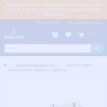
VÁŽENÍ ZÁKAZNÍCI, VYUŽITE JEDINEČNÚ MEGA AKCIU NA
TEPELNÉ ČERPADLÁ LG A ICH CERTIFIKOVANÚ ODBORNÚ
INŠTALÁCIU
732 370 441
info@obchod-vtp.cz
VODOVODNÉ BATÉRIE A SETY
HLAVOVÉ SPRCHY
Sprchová hlavica, 300x180 mm, ABS/chróm