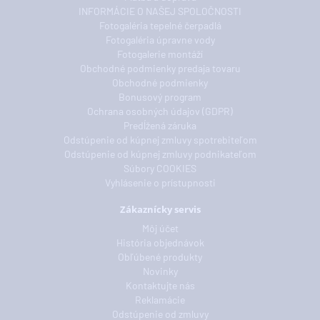
INFORMÁCIE O NAŠEJ SPOLOČNOSTI
Fotogaléria tepelné čerpadlá
Fotogaléria úpravne vody
Fotogalerie montáží
Obchodné podmienky predaja tovaru
Obchodné podmienky
Bonusový program
Ochrana osobných údajov (GDPR)
Predĺžená záruka
Odstúpenie od kúpnej zmluvy spotrebiteľom
Odstúpenie od kúpnej zmluvy podnikateľom
Súbory COOKIES
Vyhlásenie o prístupnosti
Zákaznícky servis
Môj účet
História objednávok
Obľúbené produkty
Novinky
Kontaktujte nás
Reklamácie
Odstúpenie od zmluvy