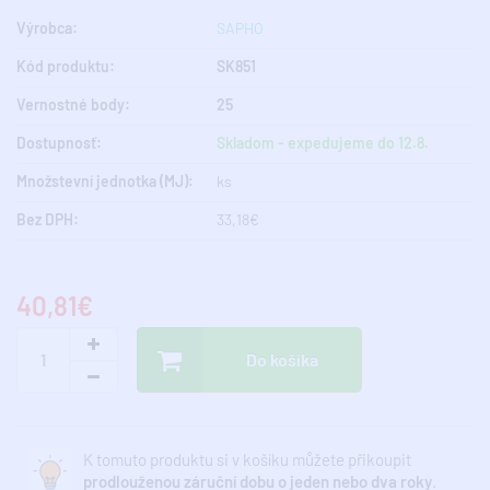
Výrobca:
SAPHO
Kód produktu:
SK851
Vernostné body:
25
Dostupnosť:
Skladom - expedujeme do 12.8.
Množstevní jednotka (MJ):
ks
Bez DPH:
33,18€
40,81€
Do košíka
K tomuto produktu si v košíku můžete přikoupit
prodlouženou záruční dobu o jeden nebo dva roky
.