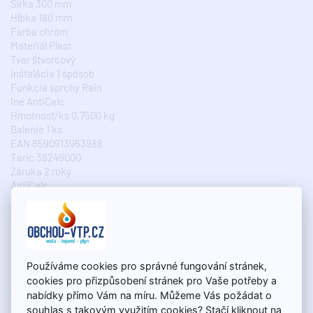
Šírka 300 mm
Hĺbka 180 mm
Farba chróm
Materiál Plast
Tvar štvorcový
Inštalácia 1 spôsob
Funkcia sprchy Rain
Iné AntiCalc
Hmotnosť/ks 0,7500 kg
Balenie 1 ks
EAN 8590913963988
Taric 39249000
Záruka 2 roky
AntiCalc
Odolnosť proti usadzovaniu vodného kameňa a jednoduché
čistenie.
Používáme cookies pro správné fungování stránek,
cookies pro přizpůsobení stránek pro Vaše potřeby a
Specifikace
nabídky přímo Vám na míru. Můžeme Vás požádat o
souhlas s takovým využitím cookies? Stačí kliknout na