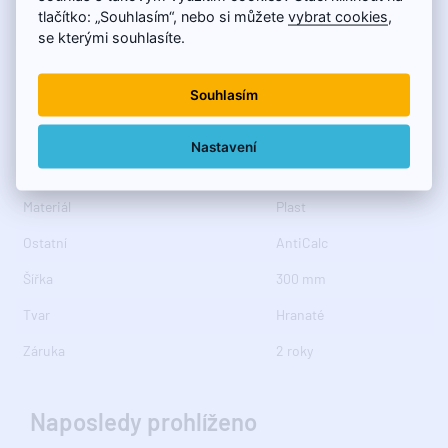
tlačítko: „Souhlasím“, nebo si můžete
vybrat cookies
,
Barva
Chrom
se kterými souhlasíte.
Hloubka
180 mm
Souhlasím
Balení
1 ks
Funkce sprchy
Déšť
Nastavení
Instalace
1 cesta
Materiál
Plast
Ostatní
AntiCalc
Šířka
300 mm
Tvar
Hranaté
Záruka
2 roky
Naposledy prohlíženo