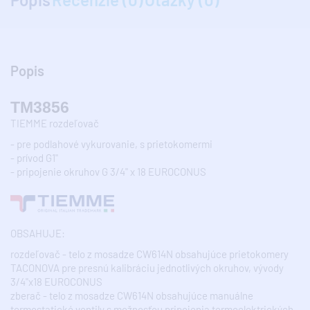
Popis
TM3856
TIEMME rozdeľovač
- pre podlahové vykurovanie, s prietokomermi
- prívod G1"
- pripojenie okruhov G 3/4" x 18 EUROCONUS
OBSAHUJE:
rozdeľovač - telo z mosadze CW614N obsahujúce prietokomery
TACONOVA pre presnú kalibráciu jednotlivých okruhov, vývody
3/4"x18 EUROCONUS
zberač - telo z mosadze CW614N obsahujúce manuálne
termostatické ventily s možnosťou pripojenia termoelektrických