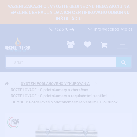
VÁŽENÍ ZÁKAZNÍCI, VYUŽITE JEDINEČNÚ MEGA AKCIU NA
TEPELNÉ ČERPADLÁ LG A ICH CERTIFIKOVANÚ ODBORNÚ
INŠTALÁCIU
732 370 441
info@obchod-vtp.cz
SYSTÉM PODLAHOVÉHO VYKUROVANIA
ROZDEĽOVAČE - S prietokomery a zberačom
ROZDEĽOVAČE - S prietokomery a regulačnými ventilmi
TIEMME 1" Rozdeľovač s prietokomermi a ventilmi, 11 okruhov