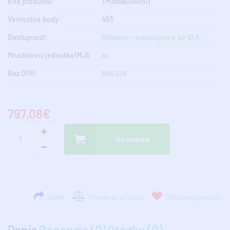
Kód produktu:
TM3856G060511
Vernostné body:
453
Dostupnosť:
Skladom - expedujeme do 10.8.
Množstevní jednotka (MJ):
ks
Bez DPH:
648,03€
797,08€
Do košíka
Sdílet
Porovnať produkt
Obľúbený produkt
Popis
Recenzie (0)
Otázky (0)