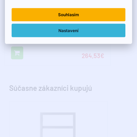
Souhlasím
DRAŽICE NAD 50 V 1 akumulačná nádrž 50l,
Nastavení
vrátane izolácie
264,53€
Súčasne zákazníci kupujú