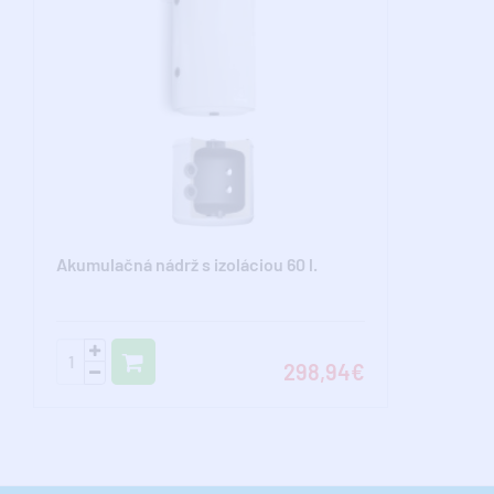
Akumulačná nádrž s izoláciou 60 l.
298,94€