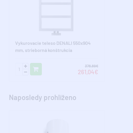
Vykurovacie teleso DENALI 550x904
mm, strieborná konštrukcia
378,89€
261,04€
Naposledy prohlíženo