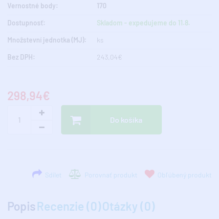
Vernostné body:
170
Dostupnosť:
Skladom - expedujeme do 11.8.
Množstevní jednotka (MJ):
ks
Bez DPH:
243,04€
298,94€
Do košíka
Sdílet
Porovnať produkt
Obľúbený produkt
Popis
Recenzie (0)
Otázky (0)