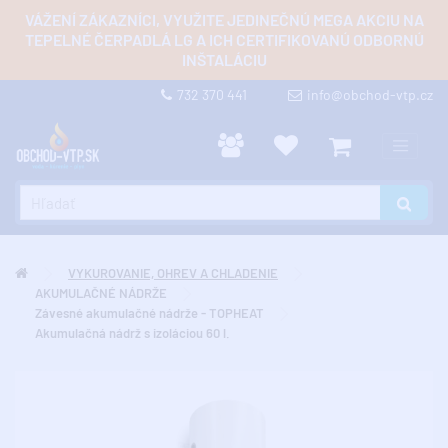
VÁŽENÍ ZÁKAZNÍCI, VYUŽITE JEDINEČNÚ MEGA AKCIU NA
TEPELNÉ ČERPADLÁ LG A ICH CERTIFIKOVANÚ ODBORNÚ
INŠTALÁCIU
732 370 441
info@obchod-vtp.cz
VYKUROVANIE, OHREV A CHLADENIE
AKUMULAČNÉ NÁDRŽE
Závesné akumulačné nádrže - TOPHEAT
Akumulačná nádrž s izoláciou 60 l.