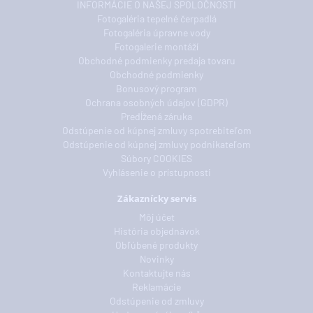
INFORMÁCIE O NAŠEJ SPOLOČNOSTI
Fotogaléria tepelné čerpadlá
Fotogaléria úpravne vody
Fotogalerie montáží
Obchodné podmienky predaja tovaru
Obchodné podmienky
Bonusový program
Ochrana osobných údajov (GDPR)
Predĺžená záruka
Odstúpenie od kúpnej zmluvy spotrebiteľom
Odstúpenie od kúpnej zmluvy podnikateľom
Súbory COOKIES
Vyhlásenie o prístupnosti
Zákaznícky servis
Môj účet
História objednávok
Obľúbené produkty
Novinky
Kontaktujte nás
Reklamácie
Odstúpenie od zmluvy