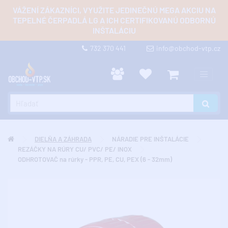
VÁŽENÍ ZÁKAZNÍCI, VYUŽITE JEDINEČNÚ MEGA AKCIU NA
TEPELNÉ ČERPADLÁ LG A ICH CERTIFIKOVANÚ ODBORNÚ
INŠTALÁCIU
732 370 441
info@obchod-vtp.cz
DIELŇA A ZÁHRADA
NÁRADIE PRE INŠTALÁCIE
REZÁČKY NA RÚRY CU/ PVC/ PE/ INOX
ODHROTOVAČ na rúrky - PPR, PE, CU, PEX (6 - 32mm)