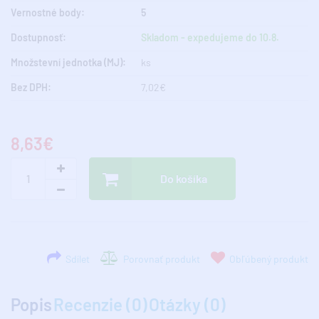
Vernostné body:
5
Dostupnosť:
Skladom - expedujeme do 10.8.
Množstevní jednotka (MJ):
ks
Bez DPH:
7,02€
8,63€
Do košíka
Sdílet
Porovnať produkt
Obľúbený produkt
Popis
Recenzie (0)
Otázky (0)