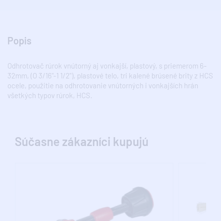
Popis
Odhrotovač rúrok vnútorný aj vonkajší, plastový, s priemerom 6-
32mm, (O 3/16"-1 1/2"), plastové telo, tri kalené brúsené brity z HCS
ocele, použitie na odhrotovanie vnútorných i vonkajších hrán
všetkých typov rúrok, HCS.
Súčasne zákazníci kupujú