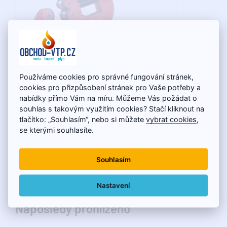
Rezač rúrok s odhrotovačom EXTOL
100g SUP
Používáme cookies pro správné fungování stránek,
Premium, rozsah 3 - 30mm
striebrom
cookies pro přizpůsobení stránek pro Vaše potřeby a
medi
nabídky přímo Vám na míru. Můžeme Vás požádat o
souhlas s takovým využitím cookies? Stačí kliknout na
tlačítko: „Souhlasím“, nebo si můžete
vybrat cookies
,
13,77€
se kterými souhlasíte.
Souhlasím
Nastavení
Naposledy prohlíženo