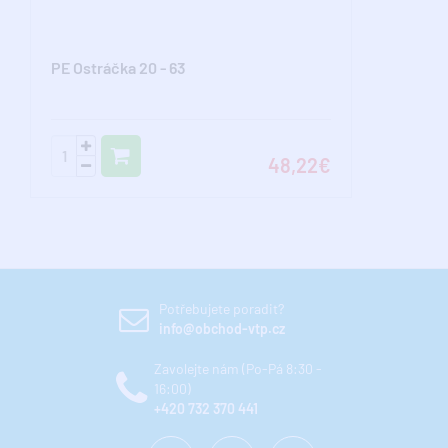
PE Ostráčka 20 - 63
48,22€
Potřebujete poradit?
info@obchod-vtp.cz
Zavolejte nám (Po-Pá 8:30 -
16:00)
+420 732 370 441