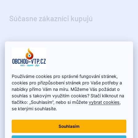
Súčasne zákazníci kupujú
Používáme cookies pro správné fungování stránek,
cookies pro přizpůsobení stránek pro Vaše potřeby a
nabídky přímo Vám na míru. Můžeme Vás požádat o
souhlas s takovým využitím cookies? Stačí kliknout na
tlačítko: „Souhlasím“, nebo si můžete
vybrat cookies
,
se kterými souhlasíte.
Mosadzná vsuvka 1" PN16
1" EPDM 
Souhlasím