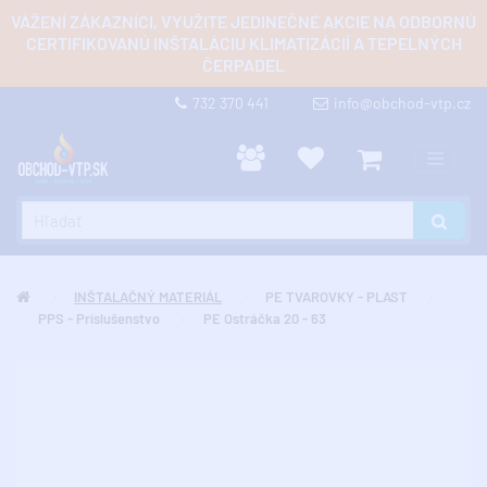
VÁŽENÍ ZÁKAZNÍCI, VYUŽITE JEDINEČNÉ AKCIE NA ODBORNÚ
CERTIFIKOVANÚ INŠTALÁCIU KLIMATIZÁCIÍ A TEPELNÝCH
ČERPADEL
732 370 441
info@obchod-vtp.cz
INŠTALAČNÝ MATERIÁL
PE TVAROVKY - PLAST
PPS - Príslušenstvo
PE Ostráčka 20 - 63