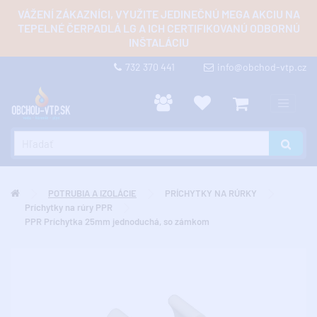
VÁŽENÍ ZÁKAZNÍCI, VYUŽITE JEDINEČNÚ MEGA AKCIU NA
TEPELNÉ ČERPADLÁ LG A ICH CERTIFIKOVANÚ ODBORNÚ
INŠTALÁCIU
732 370 441
info@obchod-vtp.cz
POTRUBIA A IZOLÁCIE
PRÍCHYTKY NA RÚRKY
Príchytky na rúry PPR
PPR Príchytka 25mm jednoduchá, so zámkom