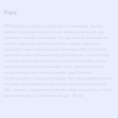
Popis
PPR Úchytka na trubku so zámkom.
Charakteristika: plastový
potrubný systém pre vnútorné rozvody studenej a teplej vody, pre
podlahové a ústredné vykurovanie, rozvody vzduchu, eventuálne iné
použitie v priemysle a poľnohospodárstve. Výhody: hygienická
nezávadnosť nekoroduje a nezarastá mimoriadne dlhá životnosť pri
zachovaní vysokej úžitkovej hodnoty bezproblémový a menej hlučný
prevádzku nižšie straty trením než u tradičných materiálov menšia
hmotnosť než u tradičných materiálov rýchla, jednoduchá a čistá
montáž odolnosť agresívnemu prostrediu (napr. Potrubie v
poľnohospodárstve) Ekologické hľadisko: Plne recyklovateľný výrobok.
Pri výrobe ani pri aplikácii sa nepoužívajú toxické ani inak škodlivé
látky.
Tvarovky celoplastové (zhodne pre všetky tlakové rady v PN 20)
kombinované (plast + poniklovaná mosadz - PN 20).