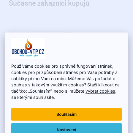
Súčasne zákazníci kupujú
Používáme cookies pro správné fungování stránek,
cookies pro přizpůsobení stránek pro Vaše potřeby a
nabídky přímo Vám na míru. Můžeme Vás požádat o
souhlas s takovým využitím cookies? Stačí kliknout na
tlačítko: „Souhlasím“, nebo si můžete
vybrat cookies
,
PPR Nátrubok 25mm (SNA025XXXX)
PPR T-ku
se kterými souhlasíte.
(STK025
Souhlasím
0,28€
0,25€
Nastavení