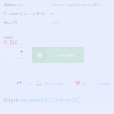
Dostupnosť:
Skladom - expedujeme do 10.8.
Množstevní jednotka (MJ):
ks
Bez DPH:
0,15€
0,20€
0,18€
Do košíka
Sdílet
Porovnať produkt
Obľúbený produkt
Popis
Recenzie (0)
Otázky (0)