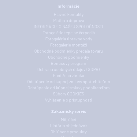
Informácie
Hlavné kontakty
Platba a doprava
INFORMÁCIE O NAŠEJ SPOLOČNOSTI
Fotogaléria tepelné čerpadlá
Fotogaléria úpravne vody
Fotogalerie montáží
Obchodné podmienky predaja tovaru
Obchodné podmienky
Bonusový program
Ochrana osobných údajov (GDPR)
Predĺžená záruka
Odstúpenie od kúpnej zmluvy spotrebiteľom
Odstúpenie od kúpnej zmluvy podnikateľom
Súbory COOKIES
Vyhlásenie o prístupnosti
Zákaznícky servis
Môj účet
História objednávok
Obľúbené produkty