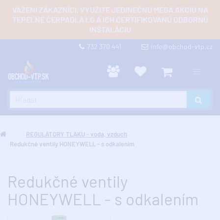
VÁŽENÍ ZÁKAZNÍCI, VYUŽITE JEDINEČNÚ MEGA AKCIU NA
TEPELNÉ ČERPADLÁ LG A ICH CERTIFIKOVANÚ ODBORNÚ
INŠTALÁCIU
732 370 441
info@obchod-vtp.cz
REGULÁTORY TLAKU - voda, vzduch
Redukčné ventily HONEYWELL - s odkalením
Redukčné ventily
HONEYWELL - s odkalením