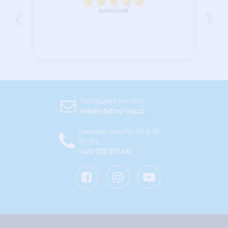
spokojnosť.
Potřebujete poradit?
info@obchod-vtp.cz
Zavolejte nám (Po-Pá 8:30 -
16:00)
+420 732 370 441