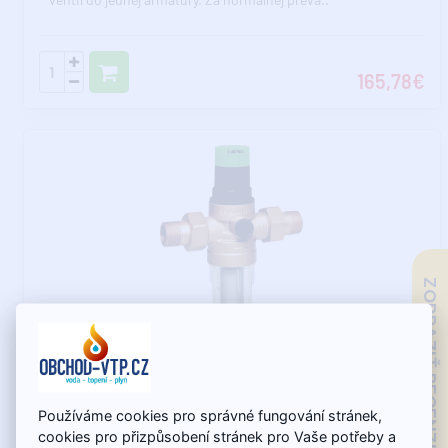
165,78€
ZOBRAZIŤ RECENZIE
Skladom - expedujeme do 12.8.
HONEYWELL FK06 Regulátor tlaku s filtrom a
Používáme cookies pro správné fungování stránek,
odkalením, DN25 - 1", 16 bar, 40°C, 100mcr
cookies pro přizpůsobení stránek pro Vaše potřeby a