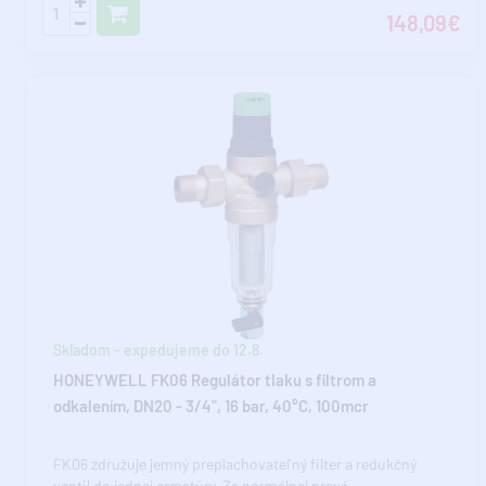
148,09€
Skladom - expedujeme do 12.8.
HONEYWELL FK06 Regulátor tlaku s filtrom a
odkalením, DN20 - 3/4", 16 bar, 40°C, 100mcr
FK06 združuje jemný preplachovateľný filter a redukčný
ventil do jednej armatúry. Za normálnej prevá..