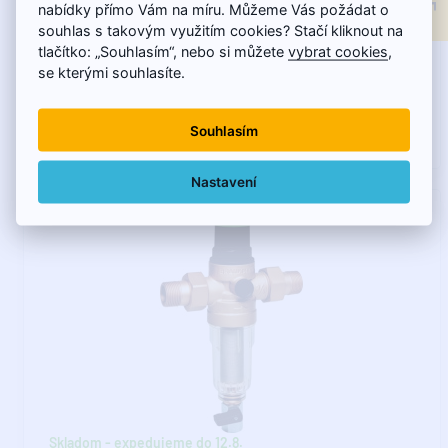
nabídky přímo Vám na míru. Můžeme Vás požádat o
souhlas s takovým využitím cookies? Stačí kliknout na
FK06 združuje jemný preplachovateľný filter a redukčný
tlačítko: „Souhlasím“, nebo si můžete
vybrat cookies
,
ventil do jednej armatúry. Za normálnej prevá..
se kterými souhlasíte.
Souhlasím
127,82€
Nastavení
Skladom - expedujeme do 12.8.