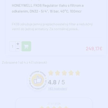
HONEYWELL FK06 Regulátor tlaku s filtrom a
odkalením, DN32 - 5/4", 16 bar, 40°C, 100mcr
FK06 združuje jemný preplachovateľný filter a redukčný
ventil do jednej armatúry. Za normálnej prevá..
249,17€
Zobrazené 1 až 4 z 4 (1 stránok)
Priemerné hodnotenie 4.8 z 5
5
4.8
/
Hodnotenie a recenzie zákazníkov
183
hodnotení
27.07.2026