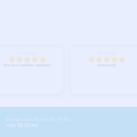
21.07.2026
21.07.2026
ana medenej rury trochu stlačená ,
Sme nadmieru spokojny
le to pre moje použitie postačuje .
Zavolejte nám (Po-Pá 8:30 - 16:00)
+420 732 370 441