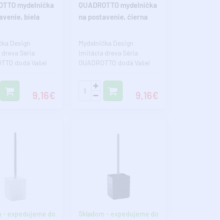
TTO mydelnička
QUADROTTO mydelnička
avenie, biela
na postavenie, čierna
čka Design
Mydelnička Design
 dreva Séria
imitácia dreva Séria
TTO dodá Vašej
QUADROTTO dodá Vašej
jedinečný štýl.
kúpeľni jedinečný štýl.
hcete do..
Pokiaľ chcete do..
9,16€
9,16€
 - expedujeme do
Skladom - expedujeme do