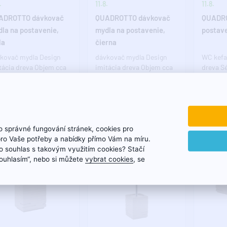
.
11.8.
11.8.
ADROTTO dávkovač
QUADROTTO dávkovač
QUADRO
la na postavenie,
mydla na postavenie,
postave
la
čierna
kovač mydla Design
dávkovač mydla Design
WC kefa
tácia dreva Objem cca
imitácia dreva Objem cca
dreva S
 ml Séria QUADROTTO
430 ml Séria QUADROTTO
dodá Va
á Vašej kúpeľni
dodá Vašej kúpeľni
jedinečn
inečný š..
jedinečný š..
chcete d
14,98€
14,98€
 správné fungování stránek, cookies pro
pro Vaše potřeby a nabídky přímo Vám na míru.
 souhlas s takovým využitím cookies? Stačí
„Souhlasím“, nebo si můžete
vybrat cookies
, se