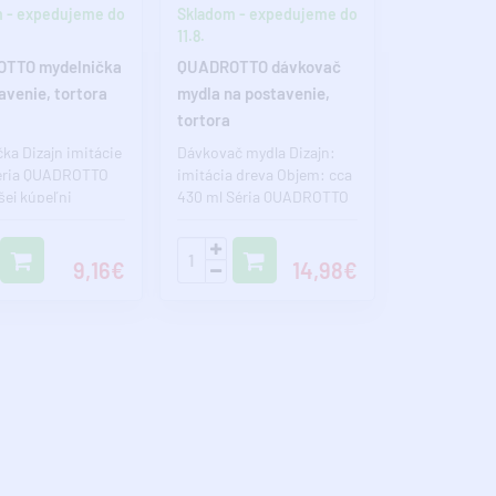
 - expedujeme do
Skladom - expedujeme do
11.8.
TTO mydelnička
QUADROTTO dávkovač
avenie, tortora
mydla na postavenie,
tortora
ka Dizajn imitácie
Dávkovač mydla Dizajn:
éria QUADROTTO
imitácia dreva Objem: cca
šej kúpeľni
430 ml Séria QUADROTTO
ý štýl. Pokiaľ
dodá Vašej kúpeľni jedi..
9,16€
14,98€