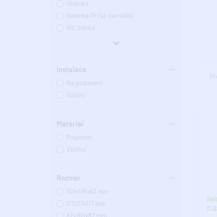
Sklenka
Sklenka/Držák kartáčků
WC štětka
Všetko
Instalace
Pr
Na postavení
Všetko
Materiál
Polyresin
Všetko
Rozměr
102x115x62 mm
Skl
117x27x117 mm
11.8
82x160x82 mm