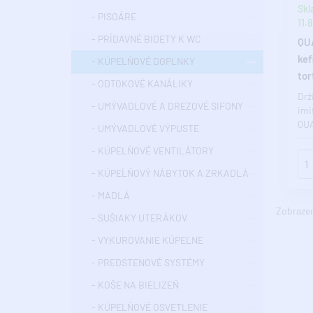
Skl
- PISOÁRE
11.8
- PRÍDAVNÉ BIDETY K WC
QU
kef
- KÚPELŇOVÉ DOPLNKY
tor
- ODTOKOVÉ KANÁLIKY
Drž
- UMÝVADLOVÉ A DREZOVÉ SIFONY
imi
QUA
- UMÝVADLOVÉ VÝPUSTE
kúp
- KÚPELŇOVÉ VENTILÁTORY
Pok
- KÚPEĹŇOVÝ NÁBYTOK A ZRKADLÁ
- MADLÁ
Zobrazené
- SUŠIAKY UTERÁKOV
- VYKUROVANIE KÚPEĽNE
- PREDSTENOVÉ SYSTÉMY
- KOŠE NA BIELIZEŇ
- KÚPELŇOVÉ OSVETLENIE