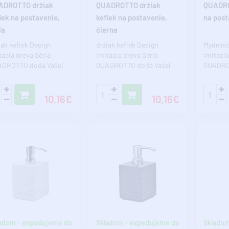
ADROTTO držiak
QUADROTTO držiak
QUADRO
iek na postavenie,
kefiek na postavenie,
na post
la
čierna
iak kefiek Design
držiak kefiek Design
Mydelni
tácia dreva Séria
imitácia dreva Séria
imitácia
DROTTO dodá Vašej
QUADROTTO dodá Vašej
QUADRO
eľni jedinečný štýl.
kúpeľni jedinečný štýl.
kúpeľni 
iaľ chcete..
Pokiaľ chcete..
Pokiaľ c
10,16€
10,16€
adom - expedujeme do
Skladom - expedujeme do
Skladom