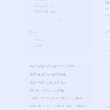
QU
82x160x97 mm
kef
95x380x95 mm
bie
Všetko
drž
imi
QUA
Tvar
kúp
Hranaté
Pok
Všetko
VODOVODNÉ BATÉRIE A SETY
INŠTALAČNÝ MATERIÁL
UZATVÁRACIE VENTILY
POTRUBIA A IZOLÁCIE
TERMOSTATY, MERANIE A REGULÁCIA
ČERPACIA A CIRKULAČNÁ TECHNIKA
Skl