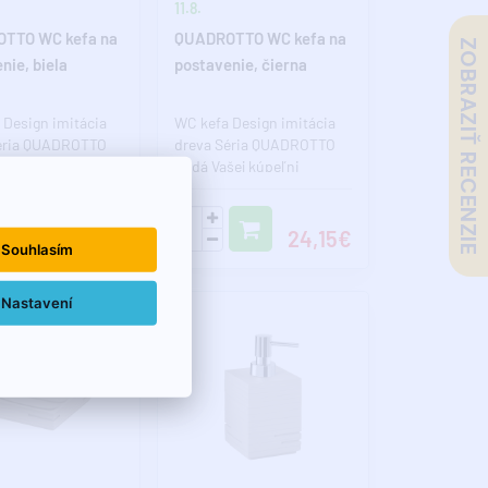
11.8.
TTO WC kefa na
QUADROTTO WC kefa na
ZOBRAZIŤ RECENZIE
nie, biela
postavenie, čierna
 Design imitácia
WC kefa Design imitácia
éria QUADROTTO
dreva Séria QUADROTTO
šej kúpeľni
dodá Vašej kúpeľni
ý štýl. Pokiaľ
jedinečný štýl. Pokiaľ
opln..
chcete dopln..
24,15€
24,15€
Souhlasím
Nastavení