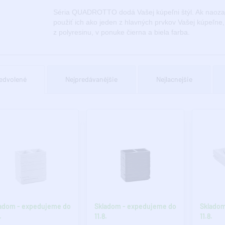
Séria QUADROTTO dodá Vašej kúpeľni štýl. Ak naozaj 
použiť ich ako jeden z hlavných prvkov Vašej kúpeľne
z polyresinu, v ponuke čierna a biela farba.
edvolené
Nejpredávanějšie
Nejlacnejšie
adom - expedujeme do
Skladom - expedujeme do
Skladom
.
11.8.
11.8.