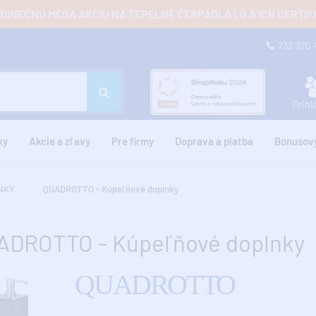
JEDINEČNÚ MEGA AKCIU NA TEPELNÉ ČERPADLÁ LG A ICH CERTI
732 370
Prihl
ky
Akcie a zľavy
Pre firmy
Doprava a platba
Bonusov
NKY
QUADROTTO - Kúpeľňové doplnky
ADROTTO - Kúpeľňové doplnky
QUADROTTO