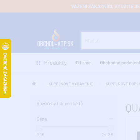
VÁŽENÍ ZÁKAZNÍCI, VYUŽITE 
Produkty
O firme
Obchodné podmien
KÚPEĽŇOVÉ VYBAVENIE
KÚPELŇOVÉ DOPL
Rozšířený filtr produktů
QU
Cena
9,1
€
24,2
€