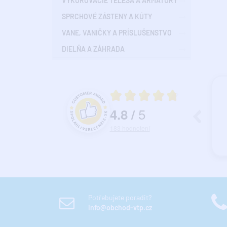
VYKUROVACIE TELESÁ A ARMATÚRY
SPRCHOVÉ ZÁSTENY A KÚTY
VANE, VANIČKY A PRÍSLUŠENSTVO
DIELŇA A ZÁHRADA
7.07.2026
25.07.2026
Priemerné hodnotenie 4.8 z 5
okojnosť.
Ok...
Hr
5
4.8
/
a
Hodnotenie a recenzie zákazníkov
183
hodnotení
Potřebujete poradit?
info@obchod-vtp.cz