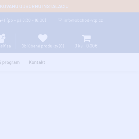
FIKOVANÚ ODBORNÚ INŠTALÁCIU
 441
(po – pá 8:30 – 16:00)
info@obchod-vtp.cz
0 ks - 0,00€
ásiť sa
Obľúbené produkty (0)
ý program
Kontakt