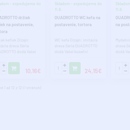
adom - expedujeme do
Skladom - expedujeme do
Skladom
.
11.8.
11.8.
ADROTTO držiak
QUADROTTO WC kefa na
QUADRO
iek na postavenie,
postavenie, tortora
na post
tora
iak kefiek Dizajn:
WC kefa Dizajn: imitácia
Mydelnič
tácia dreva Séria
dreva Séria QUADROTTO
dreva S
DROTTO dodá Vašej
dodá Vašej kúpeľni
dodá Va
eľni jedinečný štýl.
jedinečný štýl. Pokiaľ
jedinečn
iaľ c..
chcete ..
chcet..
10,16€
24,15€
 1 až 12 z 12 (1 stránok)