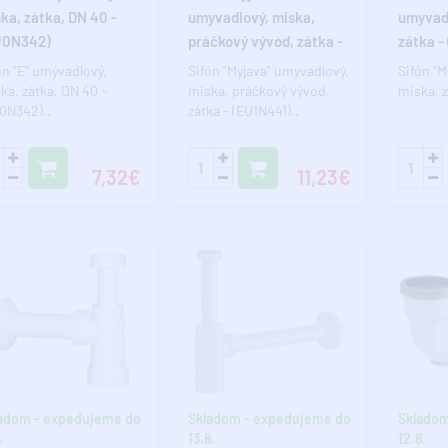
ka, zátka, DN 40 -
umyvadlový, miska,
umyvadl
U0N342)
práčkový vývod, zátka -
zátka -
(EU1N441)
ón "E" umývadlový,
Sifón "Myjava" umyvadlový,
Sifón "M
ka, zátka, DN 40 -
miska, práčkový vývod,
miska, z
0N342)..
zátka - (EU1N441)..
7,32€
11,23€
adom - expedujeme do
Skladom - expedujeme do
Skladom
.
13.8.
12.8.