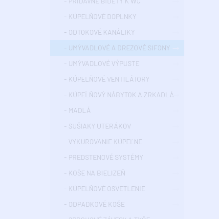
- PRÍDAVNÉ BIDETY K WC
- KÚPELŇOVÉ DOPLNKY
- ODTOKOVÉ KANÁLIKY
- UMÝVADLOVÉ A DREZOVÉ SIFONY
- UMÝVADLOVÉ VÝPUSTE
- KÚPELŇOVÉ VENTILÁTORY
- KÚPEĹŇOVÝ NÁBYTOK A ZRKADLÁ
- MADLÁ
- SUŠIAKY UTERÁKOV
- VYKUROVANIE KÚPEĽNE
- PREDSTENOVÉ SYSTÉMY
- KOŠE NA BIELIZEŇ
- KÚPELŇOVÉ OSVETLENIE
- ODPADKOVÉ KOŠE