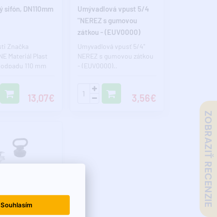
ý sifón, DN110mm
Umývadlová vpust 5/4
"NEREZ s gumovou
zátkou - (EUV0000)
sti Značka
Umyvadlová vpusť 5/4"
E Materiál Plast
NEREZ s gumovou zátkou
 odpadu 110 mm
- (EUV0000)..
ť / ks 2.0100 kg
.
13,07€
3,56€
ZOBRAZIŤ RECENZIE
Souhlasím
 - expedujeme do