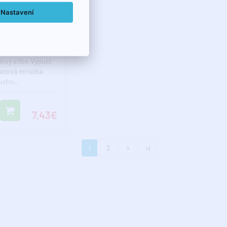
Nastavení
ový sifón, nerez
 zátka s uchom,
0 mm, biela
ový sifón Výpust
rezová mriežka
ucho..
7,43€
1
2
>
>|