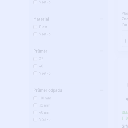
Všetko
Vla
Materiál
Zn
Zár
Plast
Mat
Všetko
odp
Průměr
32
40
Všetko
Průměr odpadu
110 mm
32 mm
40 mm
Skl
11.8
Všetko
Sif