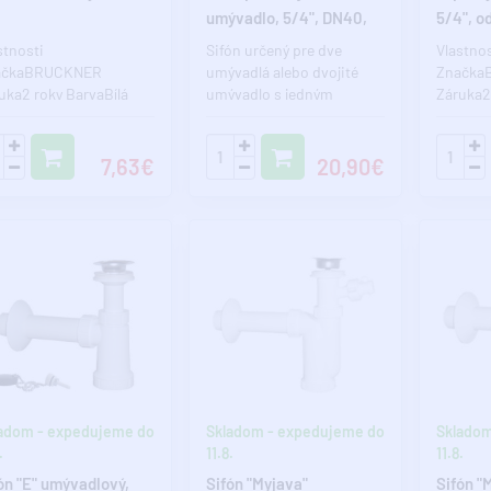
umývadlo, 5/4", DN40,
5/4", o
biela
stnosti
Sifón určený pre dve
Vlastnos
ačkaBRUCKNER
umývadlá alebo dvojité
Značka
uka2 roky BarvaBílá
umývadlo s jedným
Záruka2
eriálPlast Průměr
odtokom a rozstupom
Materiál
adu32 mm Velikost z..
odtokov maximálne ..
odpadu3
7,63€
20,90€
adom - expedujeme do
Skladom - expedujeme do
Skladom
.
11.8.
11.8.
ón "E" umývadlový,
Sifón "Myjava"
Sifón "