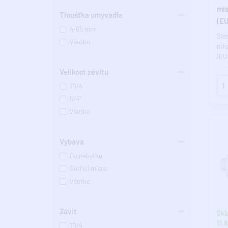
mis
Tloušťka umyvadla
(E
4-65 mm
Sif
Všetko
mis
(EU
Velikost závitu
1"1/4
5/4"
Všetko
Výbava
Do nábytku
Šetřící místo
Všetko
Závit
Skl
11.8
1"1/4