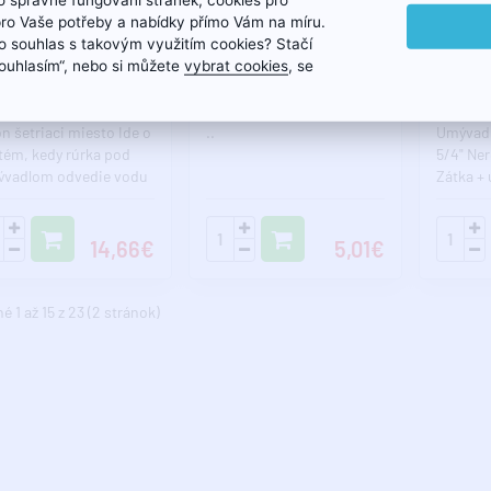
.
13.8.
13.8.
pro Vaše potřeby a nabídky přímo Vám na míru.
 souhlas s takovým využitím cookies? Stačí
NO umývadlový sifón
Umývadlový sifón 1'1/4,
Umývadl
„Souhlasím“, nebo si můžete
vybrat cookies
, se
riace miesto, 1'1/4
odpad 40 mm, biela
výpusť,
ad 32 mm, biela
odpad 4
ón šetriaci miesto Ide o
..
Umývadl
tém, kedy rúrka pod
5/4" Ne
vadlom odvedie vodu
Zátka + 
tene a až tam ju odv..
14,66€
5,01€
 1 až 15 z 23 (2 stránok)