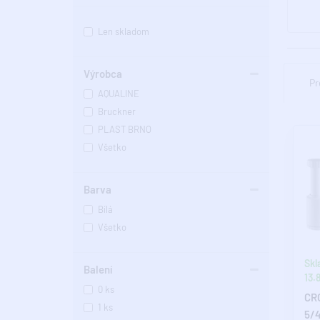
Len skladom
Výrobca
Pr
AQUALINE
Bruckner
PLAST BRNO
Všetko
Barva
Bílá
Všetko
Skl
Balení
13.8
0 ks
CRO
1 ks
5/4