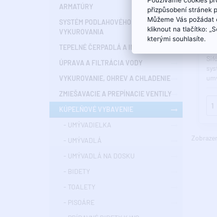
ARMATÚRY
13.8
přizpůsobení stránek 
Můžeme Vás požádat o
CRO
SYSTÉM PODLAHOVÉHO
kliknout na tlačítko: 
VYKUROVANIA
šet
kterými souhlasíte.
odp
TEPELNÉ ČERPADLÁ A INŠTALÁCIE
Sif
ÚPRAVA A FILTRÁCIA VODY
sys
umý
VYKUROVANIE, OHREV A CHLADENIE
k s
ZMIEŠAVACIE A PREPÍNACIE VENTILY
KÚPEĽŇOVÉ VYBAVENIE
- UMÝVADIELKA
Zobrazené
- UMÝVADLÁ
- UMÝVADLÁ NA DOSKU
- BIDETY
- TOALETY
- PISOÁRE