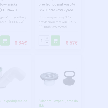
ový, miska,
prevlečnou matkou 5/4
 (EU0N441)
"x 40, práčkový vývod -
(EM15340)
yjava" umyvadlový,
Sifón umývadlový "E" s
átka - (EU0N441)..
prevlečnou matkou 5/4 "x
40, práčkový vývod -
(EM15340)..
6,34€
6,57€
 - expedujeme do
Skladom - expedujeme do
11.8.