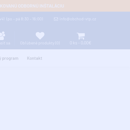
FIKOVANÚ ODBORNÚ INŠTALÁCIU
 441
(po – pá 8:30 – 16:00)
info@obchod-vtp.cz
0 ks - 0,00€
ásiť sa
Obľúbené produkty (0)
ý program
Kontakt