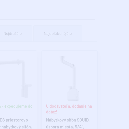
Nejdražšie
Najoblúbenějšie
 - expedujeme do
U dodávateľa, dodanie na
dotaz!
S priestorovo
Nábytkový sifón SQUID,
 nábytkový sifón,
úspora miesta, 5/4“,