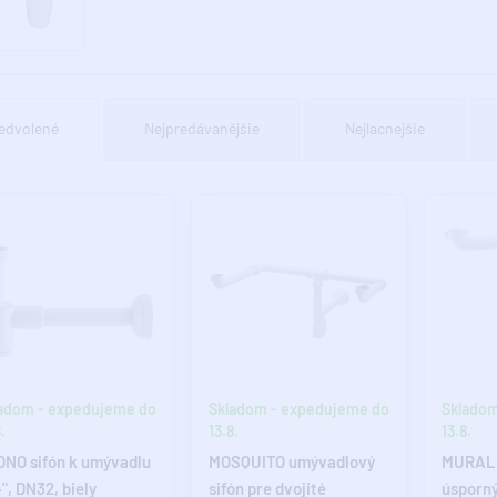
edvolené
Nejpredávanějšie
Nejlacnejšie
adom - expedujeme do
Skladom - expedujeme do
Skladom
.
13.8.
13.8.
NO sifón k umývadlu
MOSQUITO umývadlový
MURALE
", DN32, biely
sifón pre dvojité
úsporný