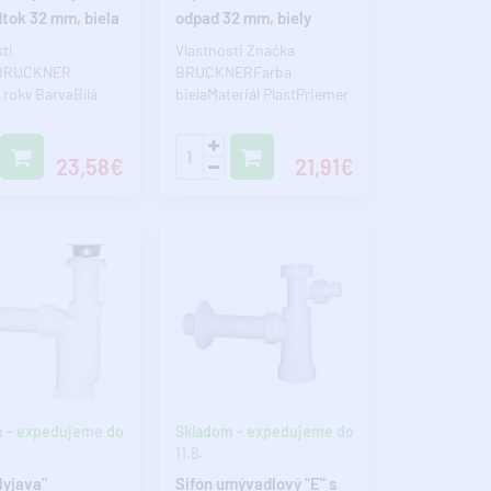
dtok 32 mm, biela
odpad 32 mm, biely
ti
Vlastnosti Značka
BRUCKNER
BRUCKNERFarba
 roky BarvaBílá
bielaMateriál PlastPriemer
Plast Průměr
odpadu 32 mmVeľkosť
2 mm Velik..
závitu 5/4“Vybavenie..
23,58€
21,91€
 - expedujeme do
Skladom - expedujeme do
11.8.
Myjava"
Sifón umývadlový "E" s