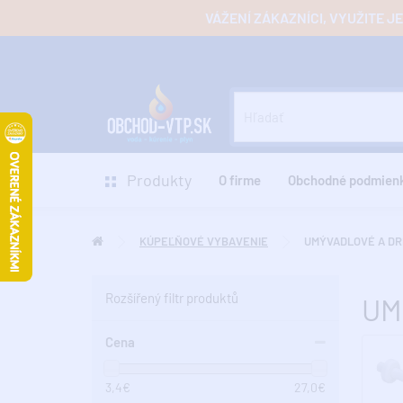
VÁŽENÍ ZÁKAZNÍCI, VYUŽITE 
Produkty
O firme
Obchodné podmien
KÚPEĽŇOVÉ VYBAVENIE
UMÝVADLOVÉ A DR
Rozšířený filtr produktů
UM
Cena
3,4
€
27,0
€