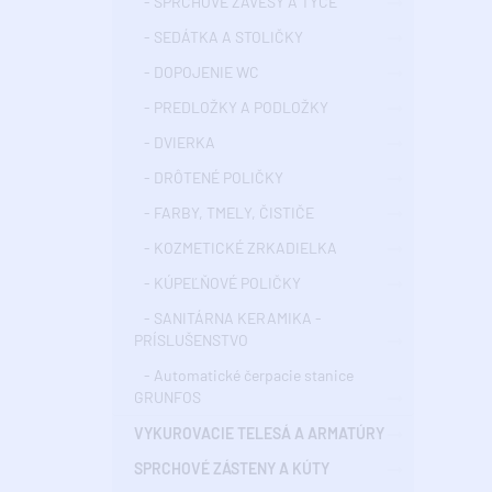
- SPRCHOVÉ ZÁVESY A TYČE
- SEDÁTKA A STOLIČKY
- DOPOJENIE WC
- PREDLOŽKY A PODLOŽKY
- DVIERKA
- DRÔTENÉ POLIČKY
- FARBY, TMELY, ČISTIČE
- KOZMETICKÉ ZRKADIELKA
- KÚPEĽŇOVÉ POLIČKY
- SANITÁRNA KERAMIKA -
PRÍSLUŠENSTVO
- Automatické čerpacie stanice
GRUNFOS
VYKUROVACIE TELESÁ A ARMATÚRY
SPRCHOVÉ ZÁSTENY A KÚTY