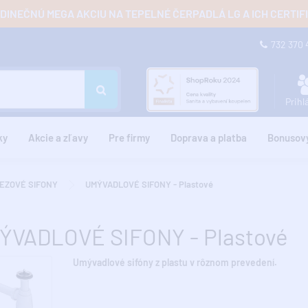
JEDINEČNÚ MEGA AKCIU NA TEPELNÉ ČERPADLÁ LG A ICH CERTI
732 370
Prihl
ky
Akcie a zľavy
Pre firmy
Doprava a platba
Bonusov
EZOVÉ SIFONY
UMÝVADLOVÉ SIFONY - Plastové
ÝVADLOVÉ SIFONY - Plastové
Umývadlové sifóny z plastu v rôznom prevedení.