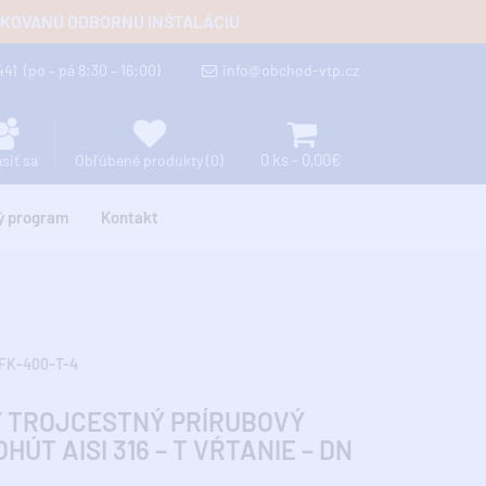
FIKOVANÚ ODBORNÚ INŠTALÁCIU
 441
(po – pá 8:30 – 16:00)
info@obchod-vtp.cz
0 ks - 0,00€
ásiť sa
Obľúbené produkty (0)
ý program
Kontakt
FK-400-T-4
 TROJCESTNÝ PRÍRUBOVÝ
HÚT AISI 316 – T VŔTANIE – DN