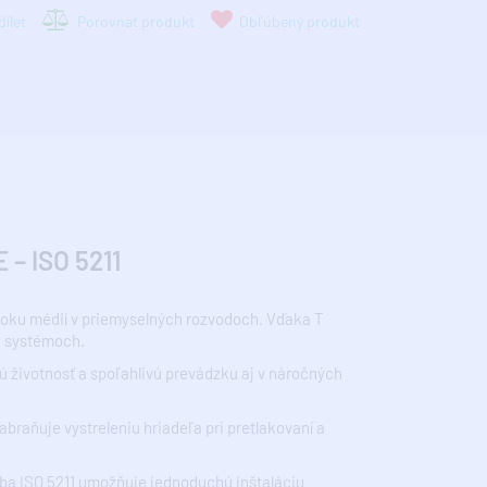
ílet
Porovnať produkt
Obľúbený produkt
– ISO 5211
etoku médií v priemyselných rozvodoch. Vďaka T
h systémoch.
ú životnosť a spoľahlivú prevádzku aj v náročných
raňuje vystreleniu hriadeľa pri pretlakovaní a
uba ISO 5211 umožňuje jednoduchú inštaláciu