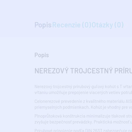
Popis
Recenzie (0)
Otázky (0)
Popis
NEREZOVÝ TROJCESTNÝ PRÍRUBO
Nerezový trojcestný prírubový guľový kohút s T vŕt
vŕtaniu umožňuje prepojenie viacerých vetiev potru
Celonerezové prevedenie z kvalitného materiálu AIS
priemyselných podmienkach. Kohút je vhodný pre vod
Plnoprůtoková konštrukcia minimalizuje tlakové str
zvyšuje bezpečnosť prevádzky. Praktická možnosť u
Prírubové pripojenie podľa DIN 2633 zabezpečuje p