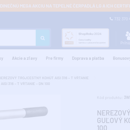
JEDINEČNÚ MEGA AKCIU NA TEPELNÉ ČERPADLÁ LG A ICH CERTI
732 370
Prihl
ky
Akcie a zľavy
Pre firmy
Doprava a platba
Bonusov
NEREZOVÝ TROJCESTNÝ KOHÚT AISI 316 – T VŔTANIE
I 316 – T VŔTANIE – DN 100
Kód produktu:
3W
NEREZOVÝ
GUĽOVÝ KO
100