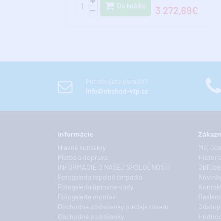
Do košíku
3 272,69€
Potřebujete poradit?
info@obchod-vtp.cz
Informácie
Zákazn
Hlavné kontakty
Môj úče
Platba a doprava
Históri
INFORMÁCIE O NAŠEJ SPOLOČNOSTI
Obľúbe
Fotogaléria tepelné čerpadlá
Novink
Fotogaléria úpravne vody
Kontakt
Fotogalerie montáží
Reklam
Obchodné podmienky predaja tovaru
Odstúp
Obchodné podmienky
Hodnoc