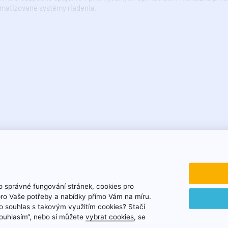
matizované systémy riadenia.
eľa
 správné fungování stránek, cookies pro
pro Vaše potřeby a nabídky přímo Vám na míru.
 souhlas s takovým využitím cookies? Stačí
„Souhlasím“, nebo si můžete
vybrat cookies
, se
ch strát