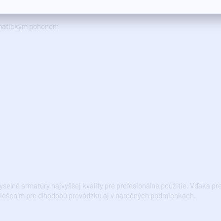
umatickým pohonom
elné armatúry najvyššej kvality pre profesionálne použitie. Vďaka pr
riešením pre dlhodobú prevádzku aj v náročných podmienkach.