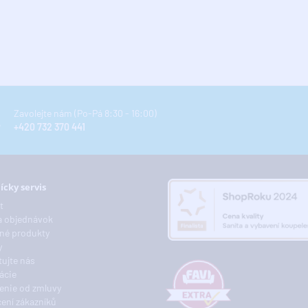
Zavolejte nám (Po-Pá 8:30 - 16:00)
+420 732 370 441
ícky servis
t
a objednávok
né produkty
y
ujte nás
ácie
enie od zmluvy
ení zákazníků