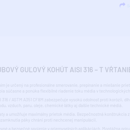
Sd
VÝ GUĽOVÝ KOHÚT AISI 316 – T VŔTANIE 
aním je určený na profesionálne smerovanie, prepínanie a miešanie pri
bia súčasne a ponúka flexibilné riadenie toku média v technologickýc
I 316 / ASTM A351 CF8M zabezpečuje vysokú odolnosť proti korózii, dlh
u, vzduch, paru, oleje, chemické látky aj ďalšie technické médiá.
aty a umožňuje maximálny prietok média. Bezpečnostná konštrukcia zab
zamknutia páky chráni proti nechcenej manipulácii.
evné a bezpečné spojenie v priemyselných aplikáciách. Montážna prír