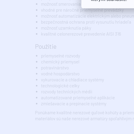
možnosť smerovania a kombinácie toku média
vhodné pre náročné priemyselné prevádzky
možnosť automatizácie elektrickým alebo pne
bezpečnostná ochrana proti vysunutiu hriadeľa
možnosť uzamknutia páky
kvalitné celonerezové prevedenie AISI 316
Použitie
priemyselné rozvody
chemický priemysel
potravinárstvo
vodné hospodárstvo
vykurovacie a chladiace systémy
technologické celky
rozvody technických médií
automatizované priemyselné aplikácie
zmiešavacie a prepínacie systémy
Ponúkame kvalitné nerezové guľové kohúty a priemys
materiálov sú naše nerezové armatúry spoľahlivým 