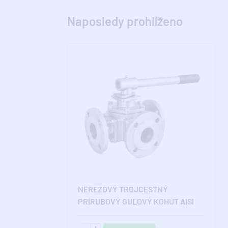
Naposledy prohlíženo
NEREZOVÝ TROJCESTNÝ
PRÍRUBOVÝ GUĽOVÝ KOHÚT AISI
316 – T VŔTANIE – DN 100