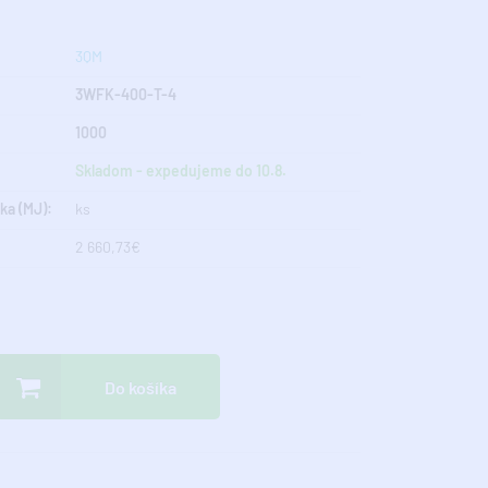
3QM
3WFK-400-T-4
1000
Skladom - expedujeme do 10.8.
ka (MJ):
ks
2 660,73€
Do košíka