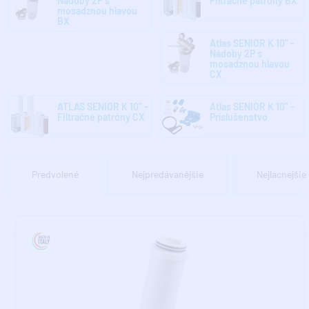
Nádoby 2P s
Filtračné patróny BX
mosadznou hlavou
BX
Atlas SENIOR K 10" -
Nádoby 2P s
mosadznou hlavou
CX
ATLAS SENIOR K 10" -
Atlas SENIOR K 10" -
Filtračné patróny CX
Príslušenstvo
Predvolené
Nejpredávanějšie
Nejlacnejšie