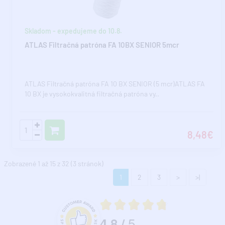
Skladom - expedujeme do 10.8.
ATLAS Filtračná patróna FA 10BX SENIOR 5mcr
ATLAS Filtračná patróna FA 10 BX SENIOR (5 mcr)ATLAS FA
10 BX je vysokokvalitná filtračná patróna vy..
8,48€
Zobrazené 1 až 15 z 32 (3 stránok)
1
2
3
>
>|
Priemerné hodnotenie 4.8 z 5
5
4.8
/
Hodnotenie a recenzie zákazníkov