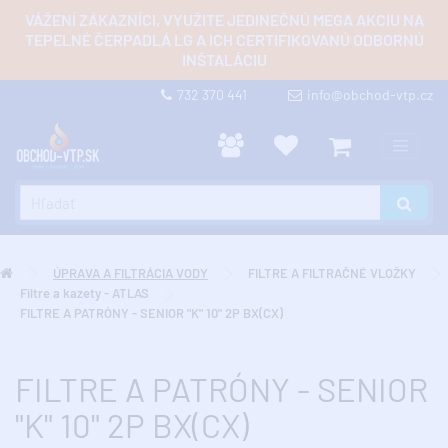
VÁŽENÍ ZÁKAZNÍCI, VYUŽITE JEDINEČNÚ MEGA AKCIU NA
TEPELNÉ ČERPADLÁ LG A ICH CERTIFIKOVANÚ ODBORNÚ
INŠTALÁCIU
732 370 441
info@obchod-vtp.cz
ÚPRAVA A FILTRÁCIA VODY
FILTRE A FILTRAČNÉ VLOŽKY
Filtre a kazety - ATLAS
FILTRE A PATRÓNY - SENIOR "K" 10" 2P BX(CX)
FILTRE A PATRÓNY - SENIOR
"K" 10" 2P BX(CX)