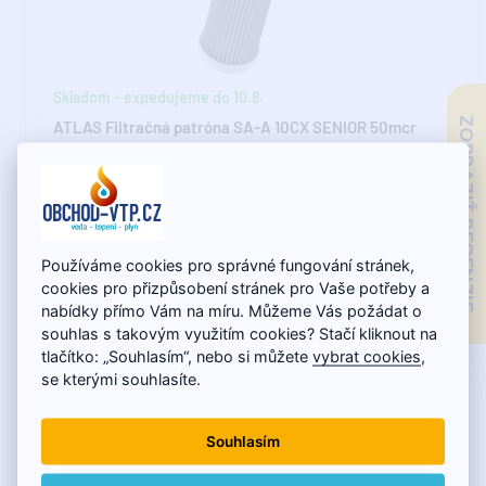
Skladom - expedujeme do 10.8.
ZOBRAZIŤ RECENZIE
ATLAS Filtračná patróna SA-A 10CX SENIOR 50mcr
(nerez oceľ)
Filtračná vložka Atlas Filtri SA-A 10 CX SENIOR (50 mcr) –
nerezová oceľ, umývateľnáHľadáte maximáln..
Používáme cookies pro správné fungování stránek,
cookies pro přizpůsobení stránek pro Vaše potřeby a
nabídky přímo Vám na míru. Můžeme Vás požádat o
138,84€
souhlas s takovým využitím cookies? Stačí kliknout na
tlačítko: „Souhlasím“, nebo si můžete
vybrat cookies
,
se kterými souhlasíte.
Souhlasím