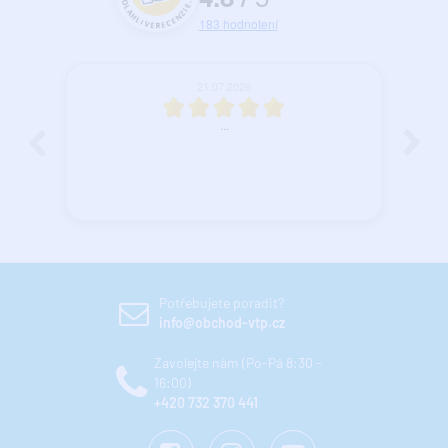
183
hodnotení
21.07.2026
...
Potřebujete poradit?
info@obchod-vtp.cz
Zavolejte nám (Po-Pá 8:30 -
16:00)
+420 732 370 441