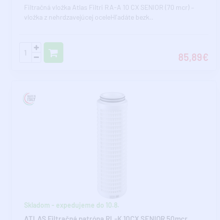
Filtračná vložka Atlas Filtri RA-A 10 CX SENIOR (70 mcr) –
vložka z nehrdzavejúcej oceleHľadáte bezk..
85,89€
Skladom - expedujeme do 10.8.
ATLAS Filtračná patróna RL-K 10CX SENIOR 50mcr