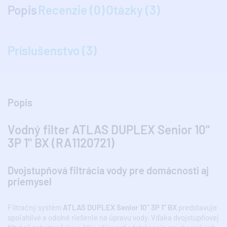
Popis
Recenzie (0)
Otázky (3)
Príslušenstvo (3)
Popis
Vodný filter ATLAS DUPLEX Senior 10"
3P 1" BX (RA1120721)
Dvojstupňová filtrácia vody pre domácnosti aj
priemysel
Filtračný systém
ATLAS DUPLEX Senior 10" 3P 1" BX
predstavuje
spoľahlivé a odolné riešenie na úpravu vody. Vďaka dvojstupňovej