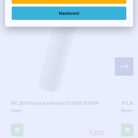
Nastavení
ATLAS Filtračné patróna FA 10BX SENIOR
ATLAS F
1mcr
5mcr
11,62€