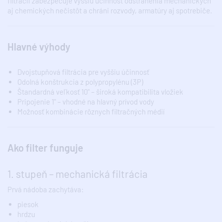
filtrácii zabezpečuje vyššiu účinnosť odstránenia mechanických
aj chemických nečistôt a chráni rozvody, armatúry aj spotrebiče.
Hlavné výhody
Dvojstupňová filtrácia pre vyššiu účinnosť
Odolná konštrukcia z polypropylénu (3P)
Štandardná veľkosť 10" – široká kompatibilita vložiek
Pripojenie 1" – vhodné na hlavný prívod vody
Možnosť kombinácie rôznych filtračných médií
Ako filter funguje
1. stupeň – mechanická filtrácia
Prvá nádoba zachytáva:
piesok
hrdzu