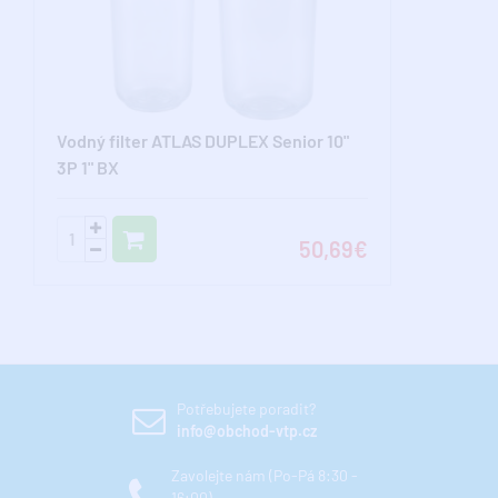
Vodný filter ATLAS DUPLEX Senior 10"
3P 1" BX
50,69€
Potřebujete poradit?
info@obchod-vtp.cz
Zavolejte nám (Po-Pá 8:30 -
16:00)