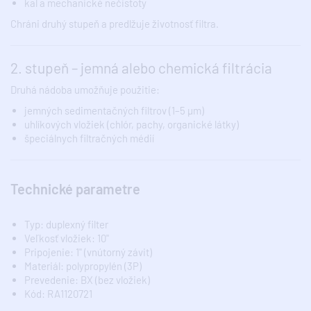
kal a mechanické nečistoty
Chráni druhý stupeň a predlžuje životnosť filtra.
2. stupeň – jemná alebo chemická filtrácia
Druhá nádoba umožňuje použitie:
jemných sedimentačných filtrov (1–5 µm)
uhlíkových vložiek (chlór, pachy, organické látky)
špeciálnych filtračných médií
Technické parametre
Typ: duplexný filter
Veľkosť vložiek: 10"
Pripojenie: 1" (vnútorný závit)
Materiál: polypropylén (3P)
Prevedenie: BX (bez vložiek)
Kód: RA1120721