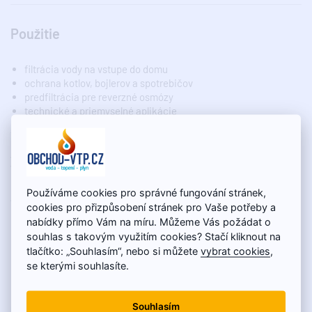
Použitie
filtrácia vody na vstupe do domu
ochrana kotlov, bojlerov a spotrebičov
predfiltrácia pre reverzné osmózy
technické a priemyselné aplikácie
Zhrnutie
Používáme cookies pro správné fungování stránek,
ATLAS DUPLEX Senior 10" 3P 1" BX
je ideálnou voľbou pre
cookies pro přizpůsobení stránek pro Vaše potřeby a
každého, kto chce spoľahlivo chrániť vodné rozvody a zabezpečiť
nabídky přímo Vám na míru. Můžeme Vás požádat o
kvalitnú filtráciu vody pomocou dvojstupňového systému.
souhlas s takovým využitím cookies? Stačí kliknout na
tlačítko: „Souhlasím“, nebo si můžete
vybrat cookies
,
se kterými souhlasíte.
Souhlasím