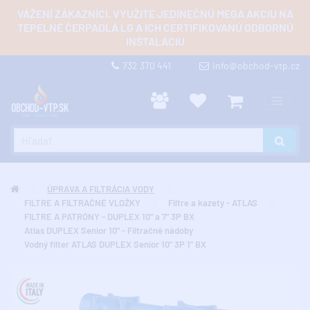
VÁŽENÍ ZÁKAZNÍCI, VYUŽITE JEDINEČNÚ MEGA AKCIU NA
TEPELNÉ ČERPADLÁ LG A ICH CERTIFIKOVANÚ ODBORNÚ
INŠTALÁCIU
732 370 441
info@obchod-vtp.cz
ÚPRAVA A FILTRÁCIA VODY
FILTRE A FILTRAČNÉ VLOŽKY
Filtre a kazety - ATLAS
FILTRE A PATRÓNY - DUPLEX 10" a 7" 3P BX
Atlas DUPLEX Senior 10" - Filtračné nádoby
Vodný filter ATLAS DUPLEX Senior 10" 3P 1" BX