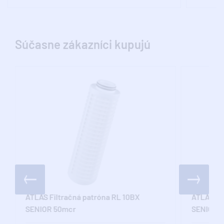
Súčasne zákazníci kupujú
ATLAS Filtračná patróna RL 10BX
ATLAS Fi
SENIOR 50mcr
SENIOR 