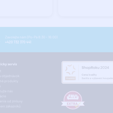
Zavolejte nám (Po-Pá 8:30 - 16:00)
+420 732 370 441
ícky servis
t
a objednávok
né produkty
y
ujte nás
ácie
enie od zmluvy
ení zákazníků