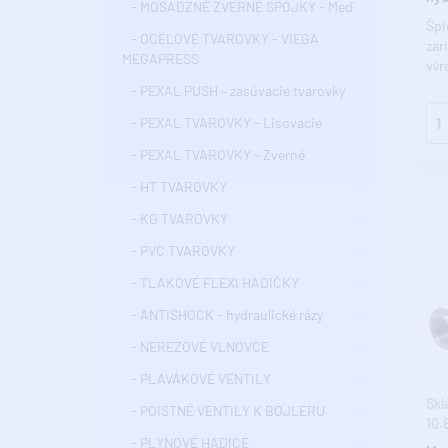
- MOSADZNÉ ZVERNÉ SPOJKY - Meď
PN1
Špi
- OCEĽOVÉ TVAROVKY - VIEGA
AN
zar
MEGAPRESS
výr
slo
- PEXAL PUSH – zasúvacie tvarovky
zar
- PEXAL TVAROVKY - Lisovacie
- PEXAL TVAROVKY - Zverné
- HT TVAROVKY
- KG TVAROVKY
- PVC TVAROVKY
- TLAKOVÉ FLEXI HADIČKY
- ANTISHOCK - hydraulické rázy
- NEREZOVÉ VLNOVCE
- PLAVÁKOVÉ VENTILY
Skl
- POISTNÉ VENTILY K BOJLERU
10.8
- PLYNOVÉ HADICE