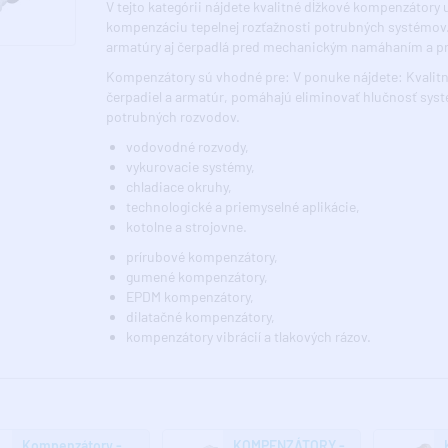
V tejto kategórii nájdete kvalitné dĺžkové kompenzátory u
kompenzáciu tepelnej rozťažnosti potrubných systémov
armatúry aj čerpadlá pred mechanickým namáhaním a pr
Kompenzátory sú vhodné pre: V ponuke nájdete: Kvalitné
čerpadiel a armatúr, pomáhajú eliminovať hlučnosť sy
potrubných rozvodov.
vodovodné rozvody,
vykurovacie systémy,
chladiace okruhy,
technologické a priemyselné aplikácie,
kotolne a strojovne.
prírubové kompenzátory,
gumené kompenzátory,
EPDM kompenzátory,
dilatačné kompenzátory,
kompenzátory vibrácií a tlakových rázov.
Kompenzátory -
KOMPENZÁTORY -