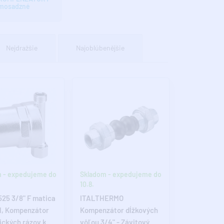
mosadzné
Nejdražšie
Najoblúbenějšie
 - expedujeme do
Skladom - expedujeme do
10.8.
 525 3/8" F matica
ITALTHERMO
M, Kompenzátor
Kompenzátor dĺžkových
ických rázov k
vôľou 3/4" - Závitový