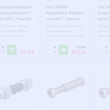
.
10.8.
10.8.
sadzný kompenzátor
ITALTHERMO
ITALT
kovej rozťažnosti 1",
Kompenzátor dĺžkových
Kompen
x 200°C, Pmax 100
vôľou 6/4" - Závitový
vôľou 2
R
L Hlavným účelom
Používa sa ako armatúra
Používa
penzátora dĺžkovej
pre kompenzáciu
pre kom
ťažnosť rúrok je
dĺžkových vôľou, bočných
dĺžkový
orbovať dĺžkové
momentov, chvenie a
momento
šťovanie a rozťa..
tepelnej dilatá..
tepelnej 
32,96€
46,21€
30,32€