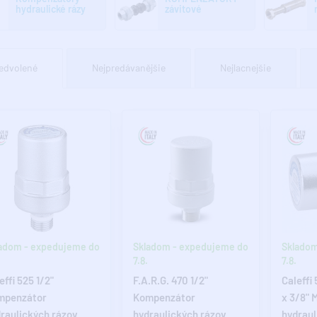
hydraulické rázy
závitové
edvolené
Nejpredávanějšie
Nejlacnejšie
adom - expedujeme do
Skladom - expedujeme do
Skladom
7.8.
7.8.
effi 525 1/2"
F.A.R.G. 470 1/2"
Caleffi
mpenzátor
Kompenzátor
x 3/8" 
raulických rázov
hydraulických rázov
hydraul