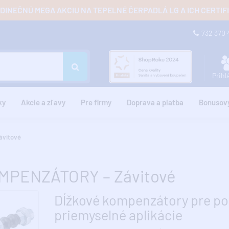
JEDINEČNÚ MEGA AKCIU NA TEPELNÉ ČERPADLÁ LG A ICH CERTI
732 370
Prihl
ky
Akcie a zľavy
Pre firmy
Doprava a platba
Bonusov
vitové
MPENZÁTORY – Závitové
Dĺžkové kompenzátory pre po
priemyselné aplikácie