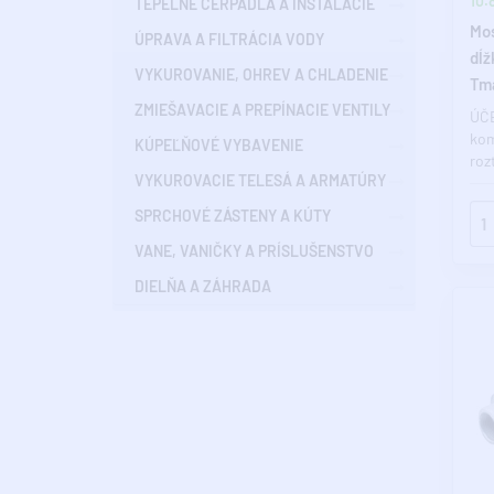
10.8
TEPELNÉ ČERPADLÁ A INŠTALÁCIE
Mo
ÚPRAVA A FILTRÁCIA VODY
dĺž
VYKUROVANIE, OHREV A CHLADENIE
Tma
ZMIEŠAVACIE A PREPÍNACIE VENTILY
BA
ÚČE
kom
KÚPEĽŇOVÉ VYBAVENIE
roz
VYKUROVACIE TELESÁ A ARMATÚRY
abs
zmr
SPRCHOVÉ ZÁSTENY A KÚTY
VANE, VANIČKY A PRÍSLUŠENSTVO
DIELŇA A ZÁHRADA