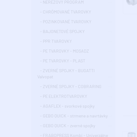
- NEREZOVÝ PROGRAM
- CHRÓMOVANÉ TVAROVKY
- POZINKOVANÉ TVAROVKY
- BAJONETOVÉ SPOJKY
- PPR TVAROVKY
- PE TVAROVKY - MOSADZ
- PE TVAROVKY - PLAST
- ZVERNÉ SPOJKY - BUGATTI
Valvopat
- ZVERNÉ SPOJKY - COBRARING
- PE ELEKTROTVAROVKY
- AGAFLEX - svorkové spojky
- GEBO QUICK - strmene a navrtávky
- GEBO QUICK - zverné spojky
- FRABOPRESS Kombi - Univerzálne