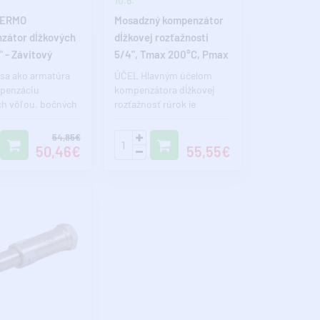
10.8.
HERMO
Mosadzný kompenzátor
zátor dĺžkových
dĺžkovej rozťažnosti
" - Závitový
5/4", Tmax 200°C, Pmax
100 BAR
 sa ako armatúra
ÚČEL Hlavným účelom
penzáciu
kompenzátora dĺžkovej
ch vôľou, bočných
rozťažnosť rúrok je
v, chvenie a
absorbovať dĺžkové
dilatá..
zmršťovanie a rozťa..
54,85€
50,46€
55,55€