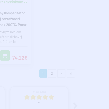
 - expedujeme do
ný kompenzátor
j rozťažnosti
Tmax 200°C, Pmax
R
avným účelom
átora dĺžkovej
sť rúrok je
vať dĺžkové
nie a rozťa..
74,22€
1
2
>
>|
21.07.2026
12.07.2026
...
všetko prebehl