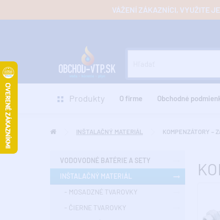
VÁŽENÍ ZÁKAZNÍCI, VYUŽITE 
Produkty
O firme
Obchodné podmien
INŠTALAČNÝ MATERIÁL
KOMPENZÁTORY – Zá
VODOVODNÉ BATÉRIE A SETY
KO
INŠTALAČNÝ MATERIÁL
- MOSADZNÉ TVAROVKY
- ČIERNE TVAROVKY