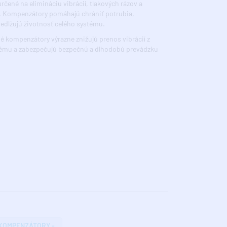
rčené na elimináciu vibrácií, tlakových rázov a
. Kompenzátory pomáhajú chrániť potrubia,
edlžujú životnosť celého systému.
 kompenzátory výrazne znižujú prenos vibrácií z
stému a zabezpečujú bezpečnú a dlhodobú prevádzku
KOMPENZÁTORY -