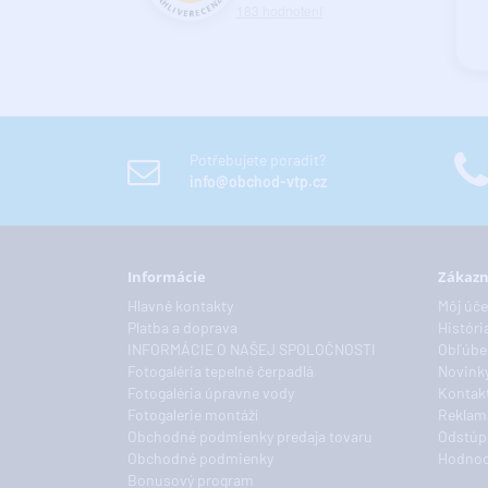
183
hodnotení
Potřebujete poradit?
info@obchod-vtp.cz
Informácie
Zákazn
Hlavné kontakty
Môj úče
Platba a doprava
Históri
INFORMÁCIE O NAŠEJ SPOLOČNOSTI
Obľúbe
Fotogaléria tepelné čerpadlá
Novink
Fotogaléria úpravne vody
Kontakt
Fotogalerie montáží
Reklam
Obchodné podmienky predaja tovaru
Odstúp
Obchodné podmienky
Hodnoc
Bonusový program