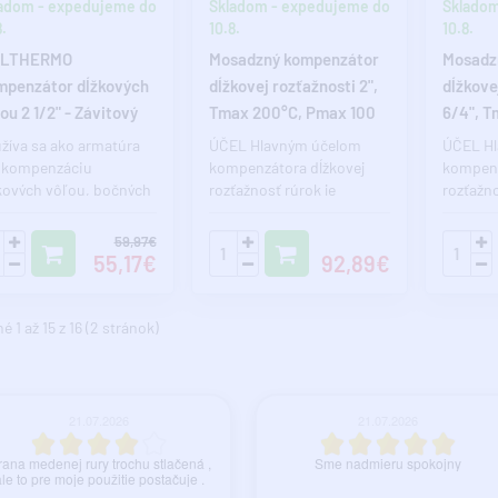
adom - expedujeme do
Skladom - expedujeme do
Skladom
.
10.8.
10.8.
ALTHERMO
Mosadzný kompenzátor
Mosadz
penzátor dĺžkových
dĺžkovej rozťažnosti 2",
dĺžkove
ou 2 1/2" - Závitový
Tmax 200°C, Pmax 100
6/4", 
BAR
100 BA
žíva sa ako armatúra
ÚČEL Hlavným účelom
ÚČEL Hl
 kompenzáciu
kompenzátora dĺžkovej
kompenz
kových vôľou, bočných
rozťažnosť rúrok je
rozťažno
entov, chvenie a
absorbovať dĺžkové
absorbo
lnej dilatá..
zmršťovanie a rozťa..
zmršťova
59,97€
55,17€
92,89€
 1 až 15 z 16 (2 stránok)
21.07.2026
21.07.2026
ana medenej rury trochu stlačená ,
Sme nadmieru spokojny
le to pre moje použitie postačuje .