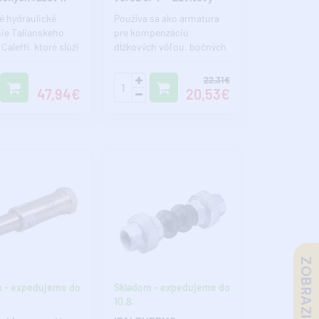
ám
é hydraulické
Používa sa ako armatúra
nie Talianskeho
pre kompenzáciu
Caleffi, ktoré slúži
dĺžkových vôľou, bočných
anu pripojovacích
momentov, chvenie a
tepelnej dilatá..
22,31€
47,94€
20,53€
 - expedujeme do
Skladom - expedujeme do
10.8.