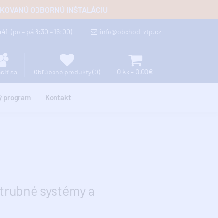
FIKOVANÚ ODBORNÚ INŠTALÁCIU
 441
(po – pá 8:30 – 16:00)
info@obchod-vtp.cz
0 ks - 0,00€
ásiť sa
Obľúbené produkty (0)
ý program
Kontakt
trubné systémy a