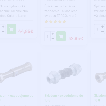
0, Tmax 90°C -
PN10, Tmax 90°C -
batéri
čkové hydraulické
Špičkové hydraulické
Špičkov
TISHOCK
ANTISHOCK
iadenie Talianskeho
zariadenie Talianskeho
zariade
obcu Caleffi, ktoré
výrobcu FARGO, ktoré
výrobcu 
uří k ochrane všetkých
slouří k ochrane všetkých
na ochr
iade..
zariadení..
ha..
44,85€
32,95€
adom - expedujeme do
Skladom - expedujeme do
Skladom
.
10.8.
10.8.