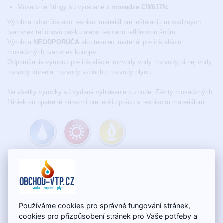
Mosadzné fitingy sú vyrábané
z mosadze CW617N.
Výrobca odporúča ako tesniaci materiál pre inštaláciu mosadzných
tvaroviek teflónovú pásku alebo tesniacu teflónovou šnúru.
Výrobca
NEODPORÚČA
ako tesniaci materiál pre inštaláciu
mosadzných tvaroviek konope.
Odporúčania výrobcu pre inštalácie: rozvody vody, rozvody pitnej vody,
rozvody kúrenia, rozvody vzduchu, rozvody plynu.
Na všetky výrobky sú vydaná vyhlásenie o zhode. Závity mosadzných
fitiniek sú opatrené zárezmi pre lepšiu prácu s tesniacim materiálom.
Súčasne zákazníci kupujú
Používáme cookies pro správné fungování stránek,
cookies pro přizpůsobení stránek pro Vaše potřeby a