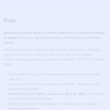
Popis
Mosadzná inštalačné fitinka s vysokou odolnosťou, určená predovšetkým
na spájanie vlnovcov. Jej veľká dosadacia plocha zaručuje absolútnu
tesnosť.
Mosadzná závitová tvarovka vyrobená podľa EN 1254-4 s rúrkovými
valcovými závitmi G podľa ISO 228-1. Bez povrchovej úpravy.
Výrobca fitiniek je držiteľom certifikátov ISO 9001, ISO 14001, OHSAS
18001.
Na mosadzné fitingy sa vzťahuje poistenie za škody pre územie
celej EÚ.
Určené pre rozvody vody, pitnej vody, vzduchu, neabrazívnych a
neagresívnych médií.
Maximálny tlak 3,0 MPa a teplota od -20°C do 200°C,
s nutnosťou
zamedzenia zamrznutia médiá.
Fitingy spĺňajú vyššie požiadavky na závitový spoj s dosadacou
plochou pre tesnenie.