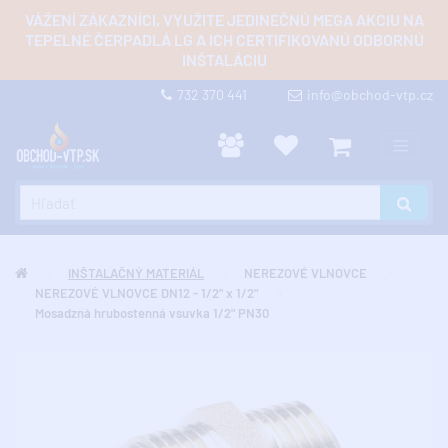
VÁŽENÍ ZÁKAZNÍCI, VYUŽITE JEDINEČNÚ MEGA AKCIU NA
TEPELNÉ ČERPADLÁ LG A ICH CERTIFIKOVANÚ ODBORNÚ
INŠTALÁCIU
732 370 441
info@obchod-vtp.cz
INŠTALAČNÝ MATERIÁL
NEREZOVÉ VLNOVCE
NEREZOVÉ VLNOVCE DN12 - 1/2" x 1/2"
Mosadzná hrubostenná vsuvka 1/2" PN30