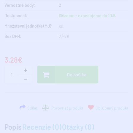
Vernostné body:
2
Dostupnosť:
Skladom - expedujeme do 10.8.
Množstevní jednotka (MJ):
ks
Bez DPH:
2,67€
3,28€
Do košíka
Sdílet
Porovnať produkt
Obľúbený produkt
Popis
Recenzie (0)
Otázky (0)