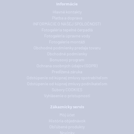
Informácie
Hlavné kontakty
Platba a doprava
INFORMÁCIE O NAŠEJ SPOLOČNOSTI
Fotogaléria tepelné čerpadlá
Fotogaléria úpravne vody
Fotogalerie montáží
Obchodné podmienky predaja tovaru
Obchodné podmienky
Bonusový program
Ochrana osobných údajov (GDPR)
Predĺžená záruka
Odstúpenie od kúpnej zmluvy spotrebiteľom
Odstúpenie od kúpnej zmluvy podnikateľom
Súbory COOKIES
Vyhlásenie o prístupnosti
Zákaznícky servis
Môj účet
História objednávok
Obľúbené produkty
Novinky