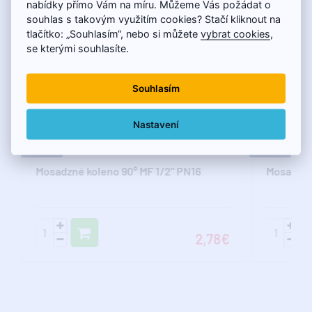
nabídky přímo Vám na míru. Můžeme Vás požádat o
souhlas s takovým využitím cookies? Stačí kliknout na
tlačítko: „Souhlasím“, nebo si můžete
vybrat cookies
,
se kterými souhlasíte.
Souhlasím
Nastavení
Mosadzné koleno 90° MF 1/2" PN16
Mosadzný
2,78€