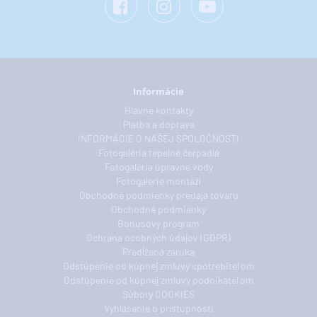
Informácie
Hlavné kontakty
Platba a doprava
INFORMÁCIE O NAŠEJ SPOLOČNOSTI
Fotogaléria tepelné čerpadlá
Fotogaléria úpravne vody
Fotogalerie montáží
Obchodné podmienky predaja tovaru
Obchodné podmienky
Bonusový program
Ochrana osobných údajov (GDPR)
Predĺžená záruka
Odstúpenie od kúpnej zmluvy spotrebiteľom
Odstúpenie od kúpnej zmluvy podnikateľom
Súbory COOKIES
Vyhlásenie o prístupnosti