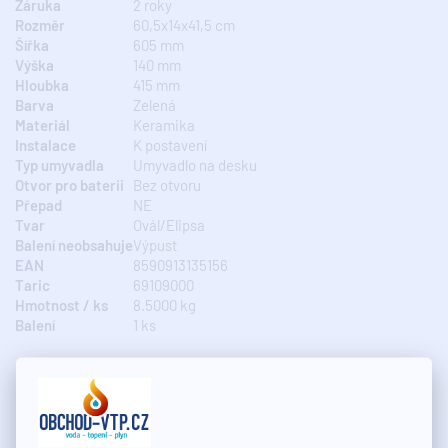
Záruka
2 roky
Rozměr
60,5x14x41,5 cm
Šířka
605 mm
Výška
140 mm
Hloubka
415 mm
Barva
Zelená
Materiál
Keramika
Instalace
K postavení
Typ umyvadla
Umyvadlo na desku
Otvor pro baterii
Bez otvoru
Přepad
NE
Tvar
Ovál/Elipsa
Balení neobsahuje
Výpust
EAN
8590913135156
Taric
69109000
Hmotnost / ks
8.5000 kg
Balení
1 ks
Specifikace