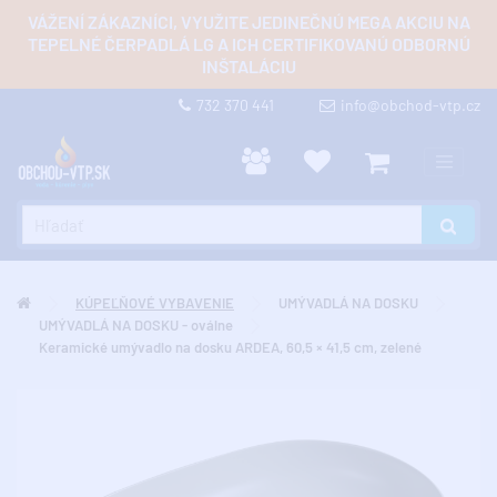
VÁŽENÍ ZÁKAZNÍCI, VYUŽITE JEDINEČNÚ MEGA AKCIU NA
TEPELNÉ ČERPADLÁ LG A ICH CERTIFIKOVANÚ ODBORNÚ
INŠTALÁCIU
732 370 441
info@obchod-vtp.cz
KÚPEĽŇOVÉ VYBAVENIE
UMÝVADLÁ NA DOSKU
UMÝVADLÁ NA DOSKU - oválne
Keramické umývadlo na dosku ARDEA, 60,5 × 41,5 cm, zelené