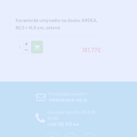
Keramické umývadlo na dosku ARDEA,
60,5 × 41,5 cm, zelené
181,77€
Potřebujete poradit?
info@obchod-vtp.cz
Zavolejte nám (Po-Pá 8:30 -
16:00)
+420 732 370 441