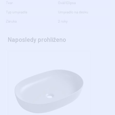
Tvar
Ovál/Elipsa
Typ umyvadla
Umyvadlo na desku
Záruka
2 roky
Naposledy prohlíženo