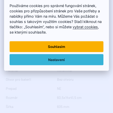
Používáme cookies pro správné fungování stránek,
Barva
Zelená
cookies pro přizpůsobení stránek pro Vaše potřeby a
Hloubka
415 mm
nabídky přímo Vám na míru. Můžeme Vás požádat o
souhlas s takovým využitím cookies? Stačí kliknout na
Série
ARDEA
tlačítko: „Souhlasím“, nebo si můžete
vybrat cookies
,
se kterými souhlasíte.
Výška
140 mm
Balení
1 ks
Souhlasím
Balení neobsahuje
Výpust
Nastavení
Instalace
K postavení
Materiál
Keramika
Otvor pro baterii
Bez otvoru
Prepad
NE
Rozměr
60,5x14x41,5 cm
Šířka
605 mm