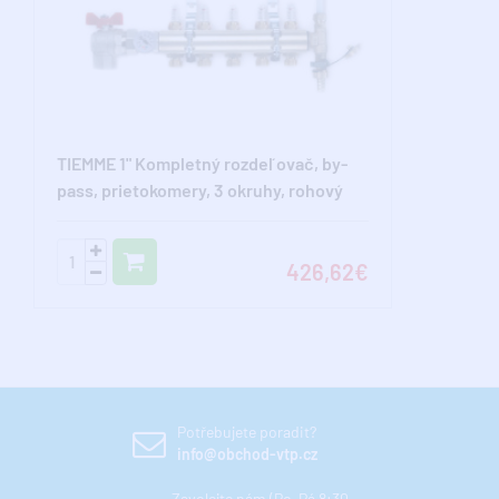
TIEMME 1" Kompletný rozdeľovač, by-
pass, prietokomery, 3 okruhy, rohový
426,62€
Potřebujete poradit?
info@obchod-vtp.cz
Zavolejte nám (Po-Pá 8:30 -