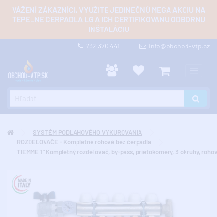
VÁŽENÍ ZÁKAZNÍCI, VYUŽITE JEDINEČNÚ MEGA AKCIU NA
TEPELNÉ ČERPADLÁ LG A ICH CERTIFIKOVANÚ ODBORNÚ
INŠTALÁCIU
732 370 441
info@obchod-vtp.cz
SYSTÉM PODLAHOVÉHO VYKUROVANIA
ROZDEĽOVAČE - Kompletné rohové bez čerpadla
TIEMME 1" Kompletný rozdeľovač, by-pass, prietokomery, 3 okruhy, roho