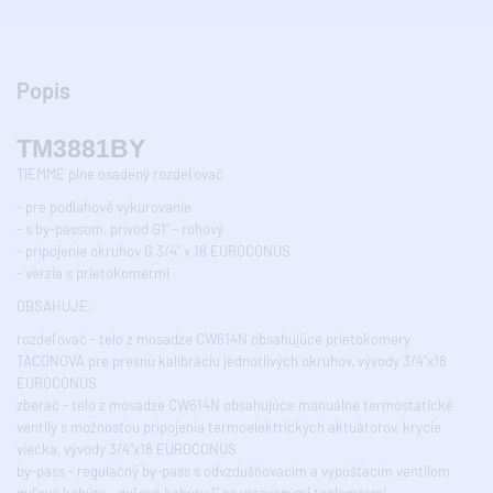
Popis
TM3881BY
TIEMME plne osadený rozdeľovač
- pre podlahové vykurovanie
- s by-passom, prívod G1" - rohový
- pripojenie okruhov G 3/4" x 18 EUROCONUS
- verzia s prietokomermi
OBSAHUJE:
rozdeľovač - telo z mosadze CW614N obsahujúce prietokomery
TACONOVA pre presnú kalibráciu jednotlivých okruhov, vývody 3/4"x18
EUROCONUS
zberač - telo z mosadze CW614N obsahujúce manuálne termostatické
ventily s možnosťou pripojenia termoelektrických aktuátorov, krycie
viečka, vývody 3/4"x18 EUROCONUS
by-pass - regulačný by-pass s odvzdušňovacím a vypúšťacím ventilom
guľové kohúty - guľové kohúty 1" so vstavanými teplomermi