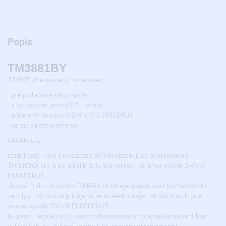
Popis
TM3881BY
TIEMME plne osadený rozdeľovač
- pre podlahové vykurovanie
- s by-passom, prívod G1" - rohový
- pripojenie okruhov G 3/4" x 18 EUROCONUS
- verzia s prietokomermi
OBSAHUJE:
rozdeľovač - telo z mosadze CW614N obsahujúce prietokomery
TACONOVA pre presnú kalibráciu jednotlivých okruhov, vývody 3/4"x18
EUROCONUS
zberač - telo z mosadze CW614N obsahujúce manuálne termostatické
ventily s možnosťou pripojenia termoelektrických aktuátorov, krycie
viečka, vývody 3/4"x18 EUROCONUS
by-pass - regulačný by-pass s odvzdušňovacím a vypúšťacím ventilom
guľové kohúty - guľové kohúty 1" so vstavanými teplomermi