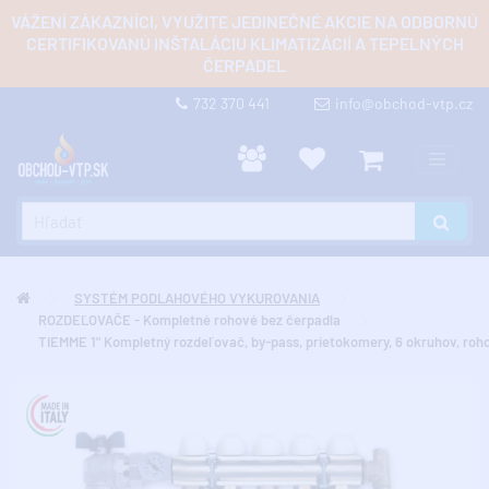
VÁŽENÍ ZÁKAZNÍCI, VYUŽITE JEDINEČNÉ AKCIE NA ODBORNÚ
CERTIFIKOVANÚ INŠTALÁCIU KLIMATIZÁCIÍ A TEPELNÝCH
ČERPADEL
732 370 441
info@obchod-vtp.cz
SYSTÉM PODLAHOVÉHO VYKUROVANIA
ROZDEĽOVAČE - Kompletné rohové bez čerpadla
TIEMME 1" Kompletný rozdeľovač, by-pass, prietokomery, 6 okruhov, roh