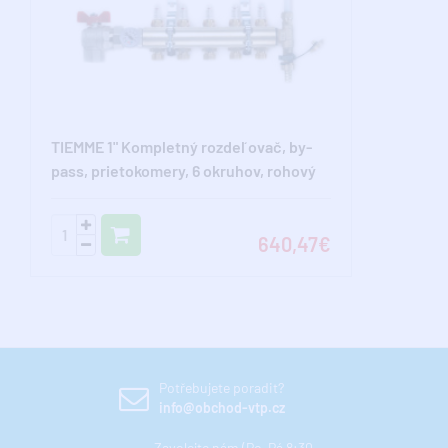
TIEMME 1" Kompletný rozdeľovač, by-
pass, prietokomery, 6 okruhov, rohový
640,47€
Potřebujete poradit?
info@obchod-vtp.cz
Zavolejte nám (Po-Pá 8:30 -