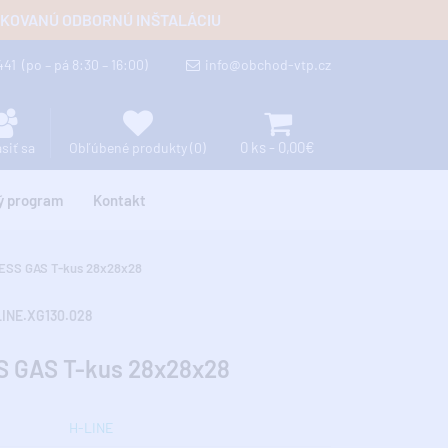
FIKOVANÚ ODBORNÚ INŠTALÁCIU
 441
(po – pá 8:30 – 16:00)
info@obchod-vtp.cz
0 ks - 0,00€
ásiť sa
Obľúbené produkty (0)
ý program
Kontakt
ESS GAS T-kus 28x28x28
LINE.XG130.028
 GAS T-kus 28x28x28
H-LINE