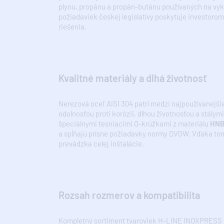
plynu, propánu a propán-butánu používaných na vykur
požiadaviek českej legislatívy poskytuje investor
riešenia.
Kvalitné materiály a dlhá životnosť
Nerezová oceľ AISI 304 patrí medzi najpoužívanejši
odolnosťou proti korózii, dlhou životnosťou a stál
špeciálnymi tesniacimi O-krúžkami z materiálu
HN
a spĺňajú prísne požiadavky normy DVGW. Vďaka to
prevádzka celej inštalácie.
Rozsah rozmerov a kompatibilita
Kompletný sortiment tvaroviek H-LINE INOXPRESS 30