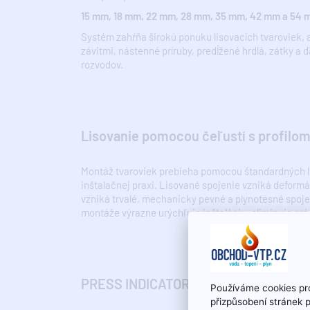
15 mm, 18 mm, 22 mm, 28 mm, 35 mm, 42 mm a 54
Systém zahŕňa širokú ponuku lisovacích tvaroviek, 
závitmi, nástenné príruby, predĺžené hrdlá, zátky a 
rozvodov.
Lisovanie pomocou čeľustí s profilom
Montáž tvaroviek prebieha pomocou štandardných l
inštalačnej praxi. Lisované spojenie vzniká deform
vzniká trvalé, mechanicky pevné a plynotesné spoje
montáže výrazne urýchľuje inštaláciu, eliminuje pr
PRESS INDICATOR – kontrola správneh
Používáme cookies pro
přizpůsobení stránek 