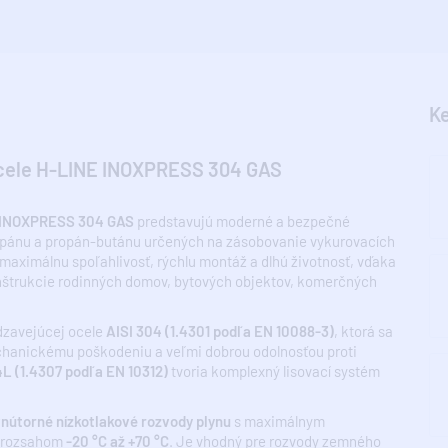
Ke
ocele H-LINE INOXPRESS 304 GAS
E INOXPRESS 304 GAS
predstavujú moderné a bezpečné
ropánu a propán-butánu určených na zásobovanie vykurovacích
aximálnu spoľahlivosť, rýchlu montáž a dlhú životnosť, vďaka
onštrukcie rodinných domov, bytových objektov, komerčných
rdzavejúcej ocele
AISI 304 (1.4301 podľa EN 10088-3)
, ktorá sa
chanickému poškodeniu a veľmi dobrou odolnosťou proti
4L (1.4307 podľa EN 10312)
tvoria komplexný lisovací systém
nútorné nízkotlakové rozvody plynu
s maximálnym
 rozsahom
-20 °C až +70 °C
. Je vhodný pre rozvody zemného