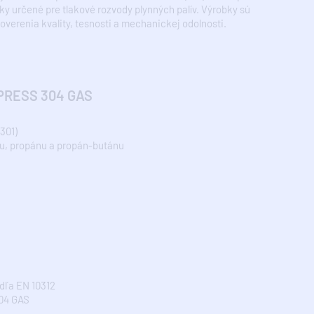
y určené pre tlakové rozvody plynných palív. Výrobky sú
erenia kvality, tesnosti a mechanickej odolnosti.
XPRESS 304 GAS
301)
nu, propánu a propán-butánu
dľa EN 10312
04 GAS