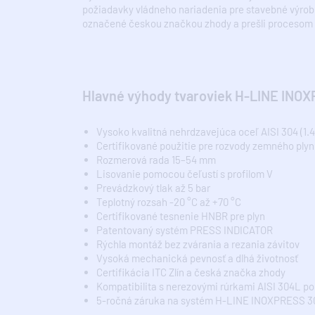
požiadavky vládneho nariadenia pre stavebné výrobk
označené českou značkou zhody a prešli procesom ov
Hlavné výhody tvaroviek H-LINE INO
Vysoko kvalitná nehrdzavejúca oceľ AISI 304 (1.4
Certifikované použitie pre rozvody zemného ply
Rozmerová rada 15–54 mm
Lisovanie pomocou čeľustí s profilom V
Prevádzkový tlak až 5 bar
Teplotný rozsah -20 °C až +70 °C
Certifikované tesnenie HNBR pre plyn
Patentovaný systém PRESS INDICATOR
Rýchla montáž bez zvárania a rezania závitov
Vysoká mechanická pevnosť a dlhá životnosť
Certifikácia ITC Zlín a česká značka zhody
Kompatibilita s nerezovými rúrkami AISI 304L po
5-ročná záruka na systém H-LINE INOXPRESS 3