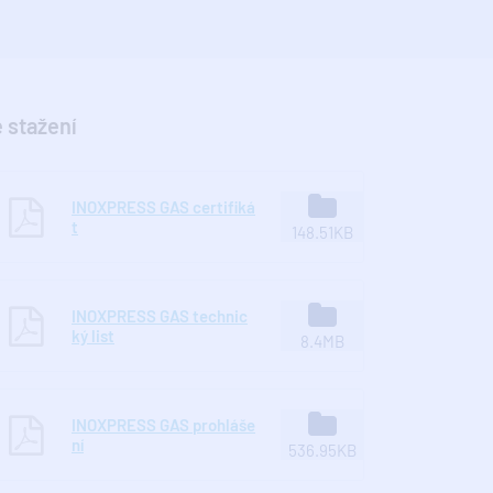
 stažení
INOXPRESS GAS certifiká
t
148.51KB
INOXPRESS GAS technic
ký list
8.4MB
INOXPRESS GAS prohláše
ní
536.95KB