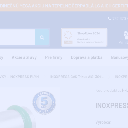
JEDINEČNÚ MEGA AKCIU NA TEPELNÉ ČERPADLÁ LG A ICH CERTI
732 370
Prihl
ky
Akcie a zľavy
Pre firmy
Doprava a platba
Bonusov
VKY – INOXPRESS PLYN
INOXPRESS GAS T-kus AISI 304L
INOXPR
Kód produktu:
H-
INOXPRESS
Výrobca: