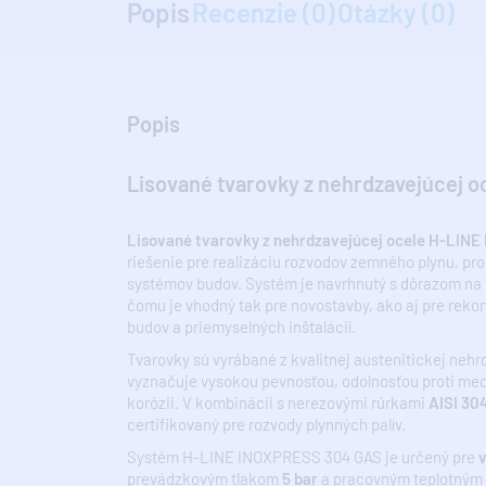
Popis
Recenzie (0)
Otázky (0)
Popis
Lisované tvarovky z nehrdzavejúcej 
Lisované tvarovky z nehrdzavejúcej ocele H-LIN
riešenie pre realizáciu rozvodov zemného plynu, p
systémov budov. Systém je navrhnutý s dôrazom na m
čomu je vhodný tak pre novostavby, ako aj pre rek
budov a priemyselných inštalácií.
Tvarovky sú vyrábané z kvalitnej austenitickej neh
vyznačuje vysokou pevnosťou, odolnosťou proti me
korózii. V kombinácii s nerezovými rúrkami
AISI 30
certifikovaný pre rozvody plynných palív.
Systém H-LINE INOXPRESS 304 GAS je určený pre
v
prevádzkovým tlakom
5 bar
a pracovným teplotným