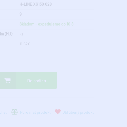
H-LINE.XG130.028
9
Skladom - expedujeme do 10.8.
ka (MJ):
ks
11,62€
Do košíka
ílet
Porovnať produkt
Obľúbený produkt