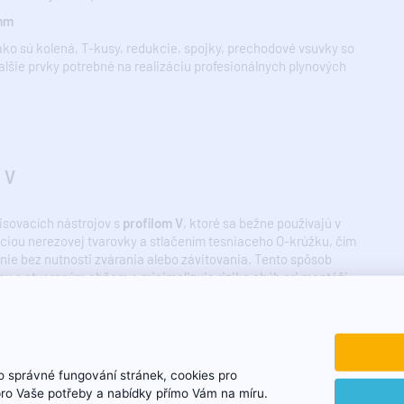
 mm
ako sú kolená, T-kusy, redukcie, spojky, prechodové vsuvky so
ďalšie prvky potrebné na realizáciu profesionálnych plynových
 V
isovacích nástrojov s
profilom V
, ktoré sa bežne používajú v
áciou nerezovej tvarovky a stlačením tesniaceho O-krúžku, čím
nie bez nutnosti zvárania alebo závitovania. Tento spôsob
ácu s otvoreným ohňom a minimalizuje riziko chýb pri montáži.
o lisovania
 správné fungování stránek, cookies pro
pro Vaše potřeby a nabídky přímo Vám na míru.