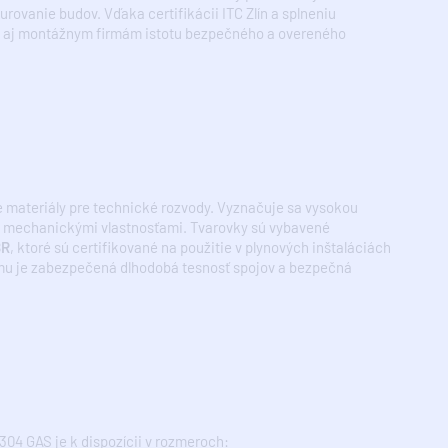
ovanie budov. Vďaka certifikácii ITC Zlín a splneniu
om aj montážnym firmám istotu bezpečného a overeného
e materiály pre technické rozvody. Vyznačuje sa vysokou
ymi mechanickými vlastnosťami. Tvarovky sú vybavené
BR
, ktoré sú certifikované na použitie v plynových inštaláciách
mu je zabezpečená dlhodobá tesnosť spojov a bezpečná
4 GAS je k dispozícii v rozmeroch: