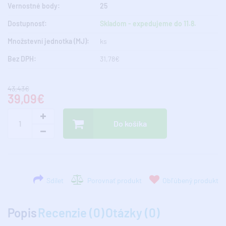
Vernostné body:
25
Dostupnosť:
Skladom - expedujeme do 11.8.
Množstevní jednotka (MJ):
ks
Bez DPH:
31,78€
43,43€
39,09€
Do košíka
Sdílet
Porovnať produkt
Obľúbený produkt
Popis
Recenzie (0)
Otázky (0)