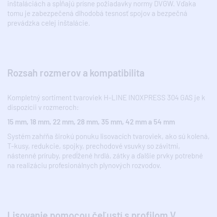
inštaláciách a spĺňajú prísne požiadavky normy DVGW. Vďaka
tomu je zabezpečená dlhodobá tesnosť spojov a bezpečná
prevádzka celej inštalácie.
Rozsah rozmerov a kompatibilita
Kompletný sortiment tvaroviek H-LINE INOXPRESS 304 GAS je k
dispozícii v rozmeroch:
15 mm, 18 mm, 22 mm, 28 mm, 35 mm, 42 mm a 54 mm
Systém zahŕňa širokú ponuku lisovacích tvaroviek, ako sú kolená,
T-kusy, redukcie, spojky, prechodové vsuvky so závitmi,
nástenné príruby, predĺžené hrdlá, zátky a ďalšie prvky potrebné
na realizáciu profesionálnych plynových rozvodov.
Lisovanie pomocou čeľustí s profilom V