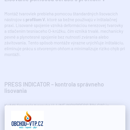
Montáž tvaroviek prebieha pomocou štandardných lisovacích
nástrojov s
profilom V
, ktoré sa bežne používajú v inštalačnej
praxi. Lisované spojenie vzniká deformáciou nerezovej tvarovky
a stlačením tesniaceho O-krúžku, čím vzniká trvalé, mechanicky
pevné a plynotesné spojenie bez nutnosti zvárania alebo
závitovania. Tento spôsob montáže výrazne urýchľuje inštaláciu,
eliminuje prácu s otvoreným ohňom a minimalizuje riziko chýb pri
montáži.
PRESS INDICATOR – kontrola správneho
lisovania
Každá lisovacia tvarovka H-LINE INOXPRESS 304 GAS je
vybavená patentovanou funkciou
PRESS INDICATOR
, ktorá
umožňuje okamžitú vizuálnu kontrolu správneho lisovania spoja.
Na lisovacom prstenci sa nachádza špeciálna ochranná vrstva,
ktorá sa počas lisovania oddelí. Montér tak na prvý pohľad zistí, či