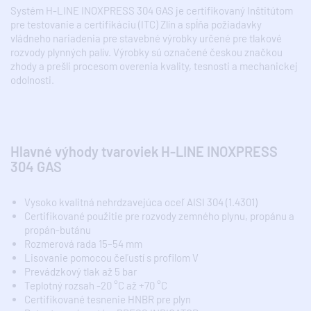
Systém H-LINE INOXPRESS 304 GAS je certifikovaný Inštitútom
pre testovanie a certifikáciu (ITC) Zlín a spĺňa požiadavky
vládneho nariadenia pre stavebné výrobky určené pre tlakové
rozvody plynných palív. Výrobky sú označené českou značkou
zhody a prešli procesom overenia kvality, tesnosti a mechanickej
odolnosti.
Hlavné výhody tvaroviek H-LINE INOXPRESS
304 GAS
Vysoko kvalitná nehrdzavejúca oceľ AISI 304 (1.4301)
Certifikované použitie pre rozvody zemného plynu, propánu a
propán-butánu
Rozmerová rada 15–54 mm
Lisovanie pomocou čeľustí s profilom V
Prevádzkový tlak až 5 bar
Teplotný rozsah -20 °C až +70 °C
Certifikované tesnenie HNBR pre plyn