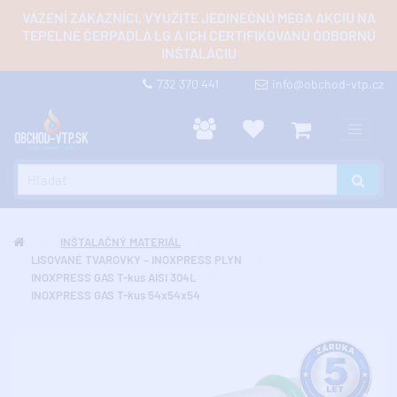
VÁŽENÍ ZÁKAZNÍCI, VYUŽITE JEDINEČNÚ MEGA AKCIU NA
TEPELNÉ ČERPADLÁ LG A ICH CERTIFIKOVANÚ ODBORNÚ
INŠTALÁCIU
732 370 441
info@obchod-vtp.cz
INŠTALAČNÝ MATERIÁL
LISOVANÉ TVAROVKY – INOXPRESS PLYN
INOXPRESS GAS T-kus AISI 304L
INOXPRESS GAS T-kus 54x54x54