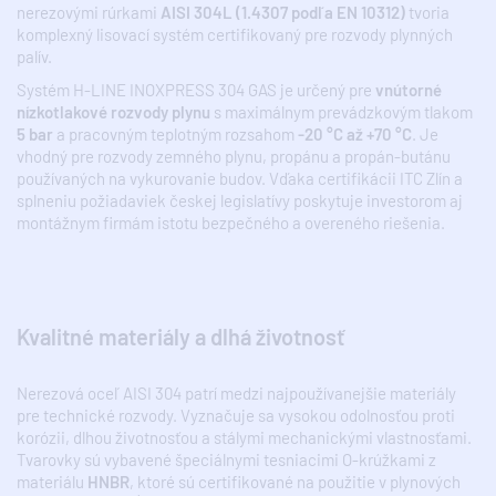
nerezovými rúrkami
AISI 304L (1.4307 podľa EN 10312)
tvoria
komplexný lisovací systém certifikovaný pre rozvody plynných
palív.
Systém H-LINE INOXPRESS 304 GAS je určený pre
vnútorné
nízkotlakové rozvody plynu
s maximálnym prevádzkovým tlakom
5 bar
a pracovným teplotným rozsahom
-20 °C až +70 °C
. Je
vhodný pre rozvody zemného plynu, propánu a propán-butánu
používaných na vykurovanie budov. Vďaka certifikácii ITC Zlín a
splneniu požiadaviek českej legislatívy poskytuje investorom aj
montážnym firmám istotu bezpečného a overeného riešenia.
Kvalitné materiály a dlhá životnosť
Nerezová oceľ AISI 304 patrí medzi najpoužívanejšie materiály
pre technické rozvody. Vyznačuje sa vysokou odolnosťou proti
korózii, dlhou životnosťou a stálymi mechanickými vlastnosťami.
Tvarovky sú vybavené špeciálnymi tesniacimi O-krúžkami z
materiálu
HNBR
, ktoré sú certifikované na použitie v plynových