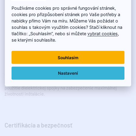
bol spoj správne lisovaný, čo výrazne zvyšuje bezpečnosť a
Používáme cookies pro správné fungování stránek,
eliminuje možnosť prehliadnutia nelisovaného spoja.
cookies pro přizpůsobení stránek pro Vaše potřeby a
nabídky přímo Vám na míru. Můžeme Vás požádat o
souhlas s takovým využitím cookies? Stačí kliknout na
tlačítko: „Souhlasím“, nebo si můžete
vybrat cookies
,
se kterými souhlasíte.
Vysoká odolnosť proti korózii
Pri kontakte s plynom nedochádza k vnútornej korózii systému.
Souhlasím
Konštrukcia z nehrdzavejúcej ocele navyše zabezpečuje vysokú
odolnosť voči bežným prevádzkovým podmienkam. Systém je
Nastavení
vhodný na kombináciu s rozvodmi z nehrdzavejúcej ocele, medi
aj zliatin medi. Pri spájaní rôznych materiálov sa odporúča
použitie dielektrickej spojky na zabezpečenie maximálnej
životnosti inštalácie.
Certifikácia a bezpečnosť