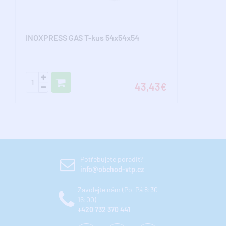
INOXPRESS GAS T-kus 54x54x54
43,43€
Potřebujete poradit?
info@obchod-vtp.cz
Zavolejte nám (Po-Pá 8:30 -
16:00)
+420 732 370 441