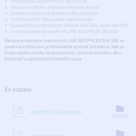
Patentovaný systém PRESS INDICATOR
Rýchla montáž bez zvárania a rezania závitov
Vysoká mechanická pevnosť a dlhá životnosť
Certifikácia ITC Zlín a česká značka zhody
Kompatibilita s nerezovými rúrkami AISI 304L podľa EN 10312
5-ročná záruka na systém H-LINE INOXPRESS 304 GAS
Nerezové lisovacie tvarovky H-LINE INOXPRESS 304 GAS sú
ideálnou voľbou pre profesionálne plynové inštalácie, kde sa
kladú vysoké nároky na bezpečnosť, rýchlosť montáže, dlhú
životnosť a spoľahlivosť každého spoja.
Ke stažení
INOXPRESS GAS certifikát
148.51KB