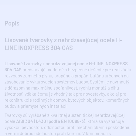
Popis
Lisované tvarovky z nehrdzavejúcej ocele H-
LINE INOXPRESS 304 GAS
Lisované tvarovky z nehrdzavejúcej ocele H-LINE INOXPRESS
304 GAS
predstavujú moderné a bezpečné riešenie pre realizáciu
rozvodov zemného plynu, propánu a propán-butánu určených na
zásobovanie vykurovacích systémov budov. Systém je navrhnutý
s dôrazom na maximálnu spoľahlivosť, rýchlu montáž a dlhú
životnosť, vďaka čomu je vhodný tak pre novostavby, ako aj pre
rekonštrukcie rodinných domov, bytových objektov, komerčných
budov a priemyselných inštalácií.
Tvarovky sú vyrábané z kvalitnej austenitickej nehrdzavejúcej
ocele
AISI 304 (1.4301 podľa EN 10088-3)
, ktorá sa vyznačuje
vysokou pevnosťou, odolnosťou proti mechanickému poškodeniu
a veľmi dobrou odolnosťou proti korózii. V kombinácii s