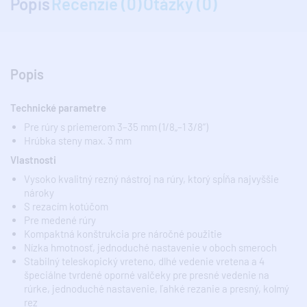
Popis
Recenzie (0)
Otázky (0)
Popis
Technické parametre
Pre rúry s priemerom 3–35 mm (1/8„–1 3/8“)
Hrúbka steny max. 3 mm
Vlastnosti
Vysoko kvalitný rezný nástroj na rúry, ktorý spĺňa najvyššie
nároky
S rezacím kotúčom
Pre medené rúry
Kompaktná konštrukcia pre náročné použitie
Nízka hmotnosť, jednoduché nastavenie v oboch smeroch
Stabilný teleskopický vreteno, dlhé vedenie vretena a 4
špeciálne tvrdené oporné valčeky pre presné vedenie na
rúrke, jednoduché nastavenie, ľahké rezanie a presný, kolmý
rez