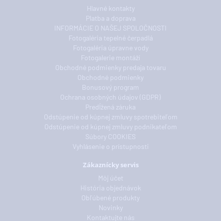
Hlavné kontakty
Platba a doprava
INFORMÁCIE O NAŠEJ SPOLOČNOSTI
Fotogaléria tepelné čerpadlá
Fotogaléria úpravne vody
Fotogalerie montáží
Obchodné podmienky predaja tovaru
Obchodné podmienky
Bonusový program
Ochrana osobných údajov (GDPR)
Predĺžená záruka
Odstúpenie od kúpnej zmluvy spotrebiteľom
Odstúpenie od kúpnej zmluvy podnikateľom
Súbory COOKIES
Vyhlásenie o prístupnosti
Zákaznícky servis
Môj účet
História objednávok
Obľúbené produkty
Novinky
Kontaktujte nás