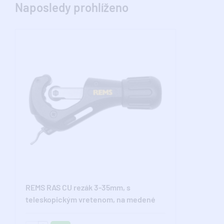
Naposledy prohlíženo
REMS RAS CU rezák 3-35mm, s
teleskopickým vretenom, na medené
rúrky