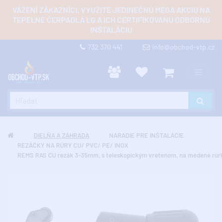
VÁŽENÍ ZÁKAZNÍCI, VYUŽITE JEDINEČNÚ MEGA AKCIU NA
TEPELNÉ ČERPADLÁ LG A ICH CERTIFIKOVANÚ ODBORNÚ
INŠTALÁCIU
732 370 441
info@obchod-vtp.cz
DIELŇA A ZÁHRADA
NÁRADIE PRE INŠTALÁCIE
REZÁČKY NA RÚRY CU/ PVC/ PE/ INOX
REMS RAS CU rezák 3-35mm, s teleskopickým vretenom, na medené rúr