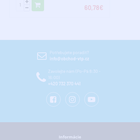
60,78€
Potřebujete poradit?
info@obchod-vtp.cz
Zavolejte nám (Po-Pá 8:30 -
16:00)
+420 732 370 441
Informácie