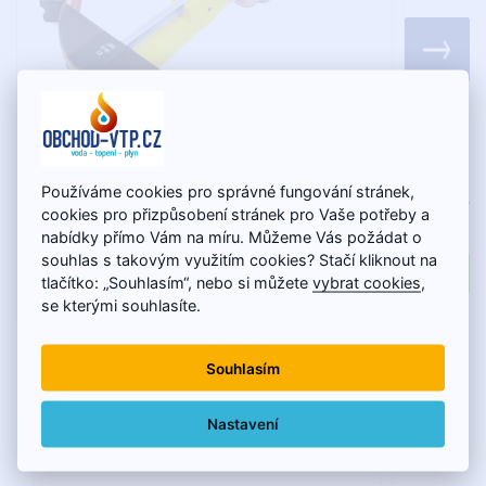
REMS SWING ohýbačka ručná, sada 12-15-
REMS P
Používáme cookies pro správné fungování stránek,
18-22mm
elektro
cookies pro přizpůsobení stránek pro Vaše potřeby a
32 kN, 
nabídky přímo Vám na míru. Můžeme Vás požádat o
souhlas s takovým využitím cookies? Stačí kliknout na
430,59€
tlačítko: „Souhlasím“, nebo si můžete
vybrat cookies
,
se kterými souhlasíte.
Souhlasím
Súčasne zákazníci kupujú
Nastavení