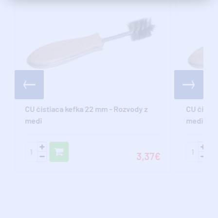
CU čistiaca kefka 22 mm - Rozvody z
CU čistia
medi
medi
3,37€