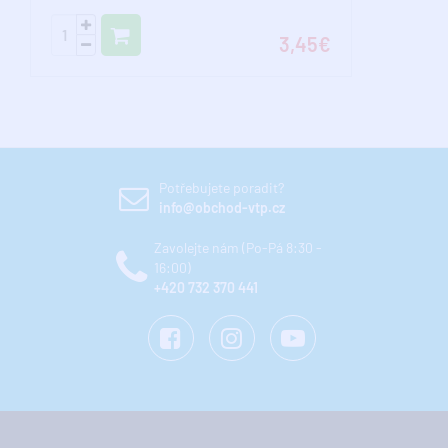
3,45€
Potřebujete poradit?
info@obchod-vtp.cz
Zavolejte nám (Po-Pá 8:30 -
16:00)
+420 732 370 441