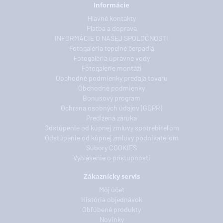
Informácie
Hlavné kontakty
Platba a doprava
INFORMÁCIE O NAŠEJ SPOLOČNOSTI
Fotogaléria tepelné čerpadlá
Fotogaléria úpravne vody
Fotogalerie montáží
Obchodné podmienky predaja tovaru
Obchodné podmienky
Bonusový program
Ochrana osobných údajov (GDPR)
Predĺžená záruka
Odstúpenie od kúpnej zmluvy spotrebiteľom
Odstúpenie od kúpnej zmluvy podnikateľom
Súbory COOKIES
Vyhlásenie o prístupnosti
Zákaznícky servis
Môj účet
História objednávok
Obľúbené produkty
Novinky