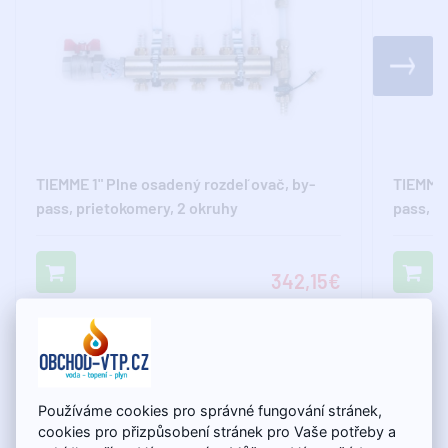
TIEMME 1" Plne osadený rozdeľovač, by-
TIEMME 
pass, prietokomery, 2 okruhy
pass, p
342,15€
Súčasne zákazníci kupujú
Používáme cookies pro správné fungování stránek,
cookies pro přizpůsobení stránek pro Vaše potřeby a