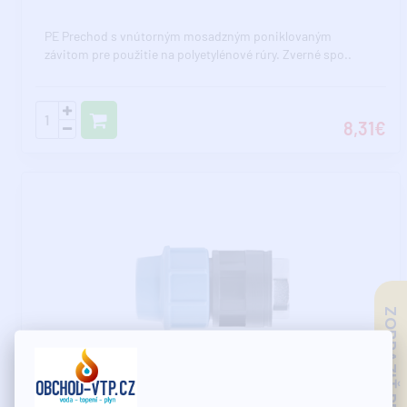
PE Prechod s vnútorným mosadzným poniklovaným
závitom pre použitie na polyetylénové rúry. Zverné spo..
8,31€
ZOBRAZIŤ RECENZIE
Skladom - expedujeme do 7.8.