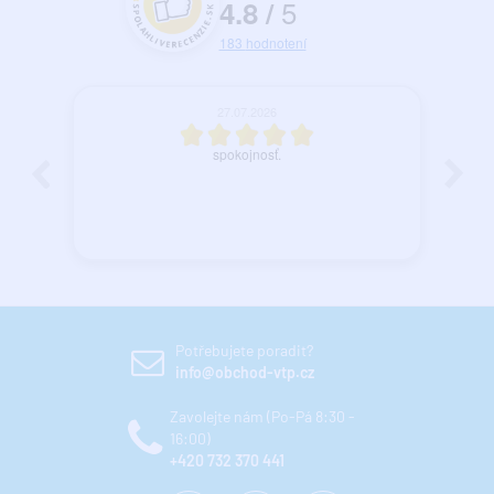
5
4.8
/
Hodnotenie a recenzie zákazníkov
183
hodnotení
27.07.2026
spokojnosť.
Potřebujete poradit?
info@obchod-vtp.cz
Zavolejte nám (Po-Pá 8:30 -
16:00)
+420 732 370 441