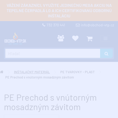
VÁŽENÍ ZÁKAZNÍCI, VYUŽITE JEDINEČNÚ MEGA AKCIU NA
TEPELNÉ ČERPADLÁ LG A ICH CERTIFIKOVANÚ ODBORNÚ
INŠTALÁCIU
732 370 441
info@obchod-vtp.cz
INŠTALAČNÝ MATERIÁL
PE TVAROVKY - PLAST
PE Prechod s vnútorným mosadzným závitom
PE Prechod s vnútorným
mosadzným závitom