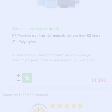
Skladom - expedujeme do 7.8.
PE Prechod s vnútorným mosadzným závitom 63 mm x
2" - Polyetylen
PE Prechod s vnútorným mosadzným poniklovaným
závitom pre použitie na polyetylénové rúry. Zverné spo..
21,38€
Zobrazené 1 až 6 z 6 (1 stránok)
Priemerné hodnotenie 4.8 z 5