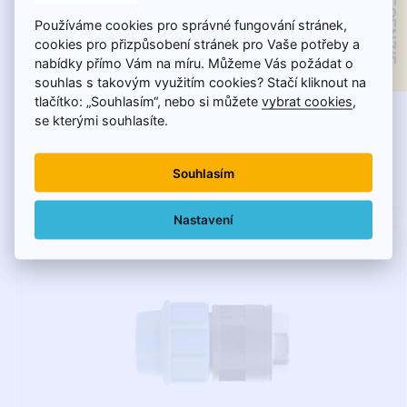
PE Prechod s vnútorným mosadzným závitom 40 mm x
Používáme cookies pro správné fungování stránek,
5/4" - Polyetylen
cookies pro přizpůsobení stránek pro Vaše potřeby a
nabídky přímo Vám na míru. Můžeme Vás požádat o
souhlas s takovým využitím cookies? Stačí kliknout na
PE Prechod s vnútorným mosadzným poniklovaným
tlačítko: „Souhlasím“, nebo si můžete
vybrat cookies
,
závitom pre použitie na polyetylénové rúry. Zverné spo..
se kterými souhlasíte.
Souhlasím
13,93€
Nastavení