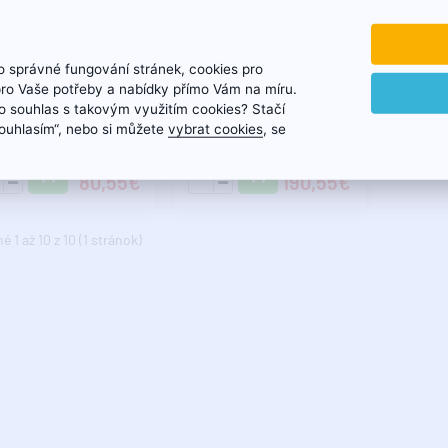
 správné fungování stránek, cookies pro
O Platinum skrutenie
GEBO Platinum skrutenie
pro Vaše potřeby a nabídky přímo Vám na míru.
ché tesnenie pozink ŠM
ploché tesnenie pozink ŠM
 souhlas s takovým využitím cookies? Stačí
 ISO U2..
M/F ISO U2..
„Souhlasím“, nebo si můžete
vybrat cookies
, se
80,55€
190,55€
 1 až 10 z 10 (1 stránok)