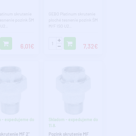
atinum skrutenie
GEBO Platinum skrutenie
tesnenie pozink ŠM
ploché tesnenie pozink ŠM
 U2..
M/F ISO U2..
6,01€
7,32€
 - expedujeme do
Skladom - expedujeme do
11.8.
skrutenie MF 2"
Pozink skrutenie MF