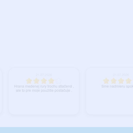
21.07.2026
21.07.2026
ana medenej rury trochu stlačená ,
Sme nadmieru spokojny
le to pre moje použitie postačuje .