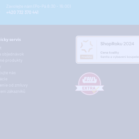
Zavolejte nám (Po-Pá 8:30 - 16:00)
+420 732 370 441
ícky servis
t
a objednávok
né produkty
y
ujte nás
ácie
enie od zmluvy
ení zákazníků