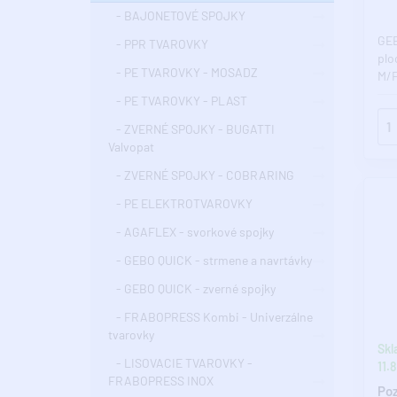
- BAJONETOVÉ SPOJKY
GEB
- PPR TVAROVKY
plo
- PE TVAROVKY - MOSADZ
M/F
- PE TVAROVKY - PLAST
- ZVERNÉ SPOJKY - BUGATTI
Valvopat
- ZVERNÉ SPOJKY - COBRARING
- PE ELEKTROTVAROVKY
- AGAFLEX - svorkové spojky
- GEBO QUICK - strmene a navrtávky
- GEBO QUICK - zverné spojky
- FRABOPRESS Kombi - Univerzálne
tvarovky
Skl
- LISOVACIE TVAROVKY -
11.8
FRABOPRESS INOX
Poz