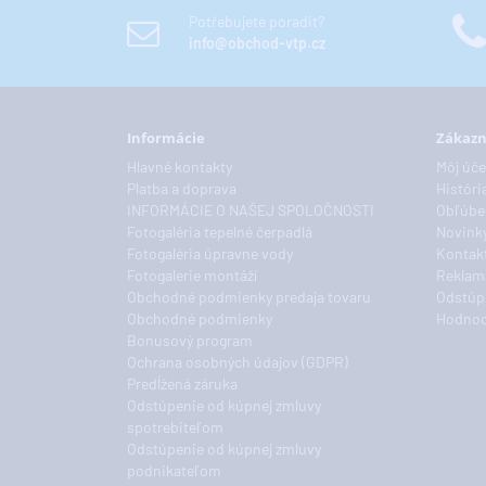
Potřebujete poradit?
info@obchod-vtp.cz
Informácie
Zákazn
Hlavné kontakty
Môj úče
Platba a doprava
Históri
INFORMÁCIE O NAŠEJ SPOLOČNOSTI
Obľúbe
Fotogaléria tepelné čerpadlá
Novink
Fotogaléria úpravne vody
Kontakt
Fotogalerie montáží
Reklam
Obchodné podmienky predaja tovaru
Odstúp
Obchodné podmienky
Hodnoc
Bonusový program
Ochrana osobných údajov (GDPR)
Predĺžená záruka
Odstúpenie od kúpnej zmluvy
spotrebiteľom
Odstúpenie od kúpnej zmluvy
podnikateľom