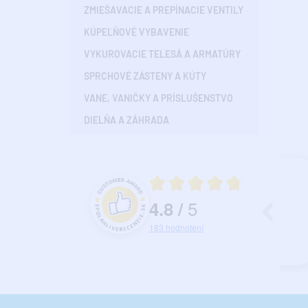
ZMIEŠAVACIE A PREPÍNACIE VENTILY
KÚPEĽŇOVÉ VYBAVENIE
VYKUROVACIE TELESÁ A ARMATÚRY
SPRCHOVÉ ZÁSTENY A KÚTY
VANE, VANIČKY A PRÍSLUŠENSTVO
DIELŇA A ZÁHRADA
7.07.2026
25.07.2026
Priemerné hodnotenie 4.8 z 5
okojnosť.
Ok...
Hr
5
4.8
/
a
Hodnotenie a recenzie zákazníkov
183
hodnotení