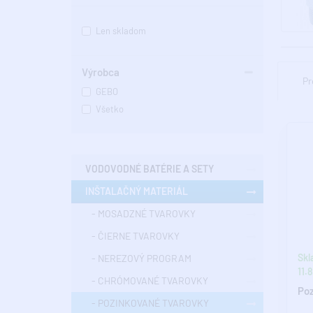
Len skladom
Výrobca
Pr
GEBO
Všetko
VODOVODNÉ BATÉRIE A SETY
INŠTALAČNÝ MATERIÁL
- MOSADZNÉ TVAROVKY
- ČIERNE TVAROVKY
Skl
- NEREZOVÝ PROGRAM
11.8
- CHRÓMOVANÉ TVAROVKY
Poz
- POZINKOVANÉ TVAROVKY