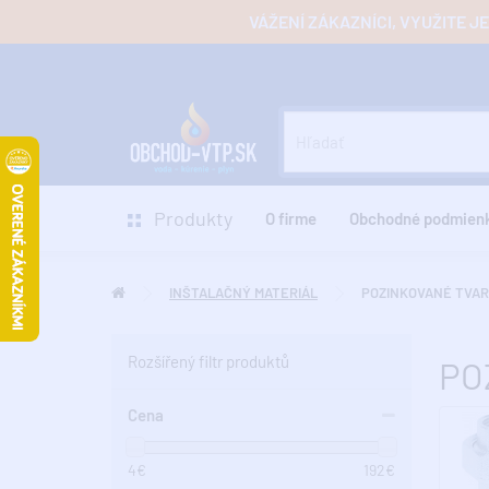
VÁŽENÍ ZÁKAZNÍCI, VYUŽITE 
Produkty
O firme
Obchodné podmien
INŠTALAČNÝ MATERIÁL
POZINKOVANÉ TVA
Rozšířený filtr produktů
PO
Cena
4
€
192
€