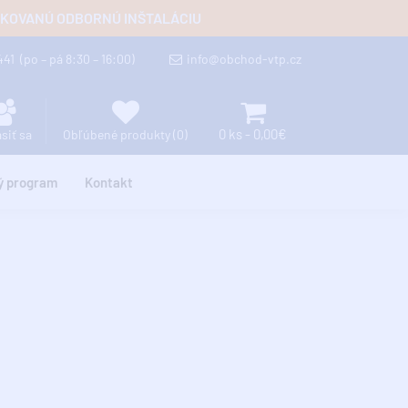
FIKOVANÚ ODBORNÚ INŠTALÁCIU
 441
(po – pá 8:30 – 16:00)
info@obchod-vtp.cz
0 ks - 0,00€
ásiť sa
Obľúbené produkty (0)
ý program
Kontakt