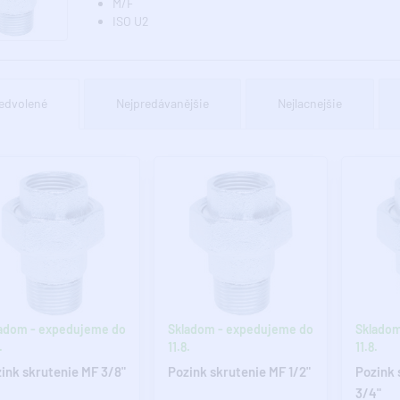
M/F
ISO U2
edvolené
Nejpredávanějšie
Nejlacnejšie
adom - expedujeme do
Skladom - expedujeme do
Skladom
.
11.8.
11.8.
ink skrutenie MF 3/8"
Pozink skrutenie MF 1/2"
Pozink 
3/4"