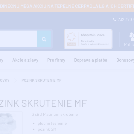
JEDINEČNÚ MEGA AKCIU NA TEPELNÉ ČERPADLÁ LG A ICH CERTI
732 370
Prihl
ky
Akcie a zľavy
Pre firmy
Doprava a platba
Bonusov
ROVKY
POZINK SKRUTENIE MF
ZINK SKRUTENIE MF
GEBO Platinum skrutenie
ploché tesnenie
pozink ŠM