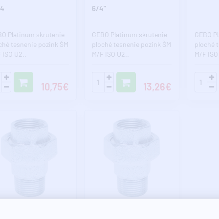
/4
6/4"
O Platinum skrutenie
GEBO Platinum skrutenie
GEBO Pl
ché tesnenie pozink ŠM
ploché tesnenie pozink ŠM
ploché 
 ISO U2..
M/F ISO U2..
M/F ISO
10,75€
13,26€
erný sklad ~ 2 dni
Externý sklad ~ 2 dni
ink skrutenie MF 3"
Pozink skrutenie MF 4"