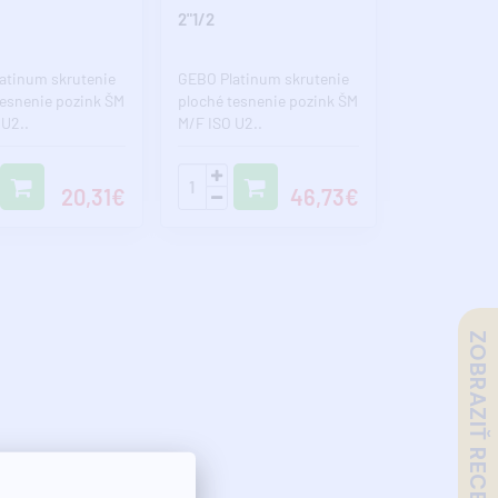
2"1/2
atinum skrutenie
GEBO Platinum skrutenie
tesnenie pozink ŠM
ploché tesnenie pozink ŠM
 U2..
M/F ISO U2..
20,31€
46,73€
ZOBRAZIŤ RECENZIE