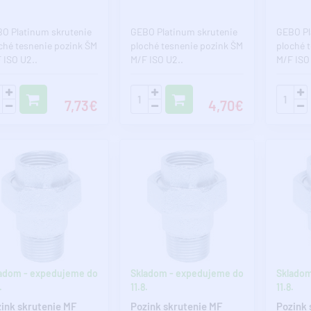
O Platinum skrutenie
GEBO Platinum skrutenie
GEBO Pl
ché tesnenie pozink ŠM
ploché tesnenie pozink ŠM
ploché 
 ISO U2..
M/F ISO U2..
M/F ISO
7,73€
4,70€
adom - expedujeme do
Skladom - expedujeme do
Skladom
.
11.8.
11.8.
ink skrutenie MF
Pozink skrutenie MF
Pozink 