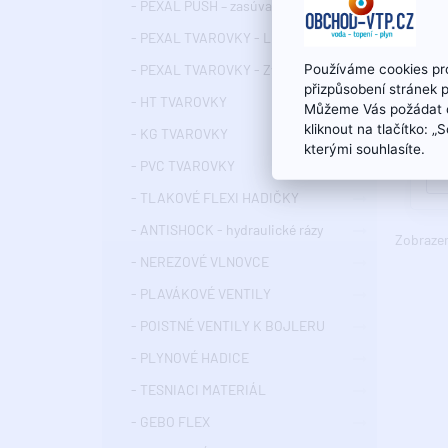
- PEXAL PUSH – zasúvacie tvarovky
- PEXAL TVAROVKY - Lisovacie
Používáme cookies pro
- PEXAL TVAROVKY - Zverné
GEB
přizpůsobení stránek 
plo
- HT TVAROVKY
Můžeme Vás požádat o
M/F
kliknout na tlačítko: 
- KG TVAROVKY
kterými souhlasíte.
- PVC TVAROVKY
- TLAKOVÉ FLEXI HADIČKY
- ANTISHOCK - hydraulické rázy
Zobrazené
- NEREZOVÉ VLNOVCE
- PLAVÁKOVÉ VENTILY
- POISTNÉ VENTILY K BOJLERU
- PLYNOVÉ HADICE
- TESNIACI MATERIÁL
- GEBO FLEX